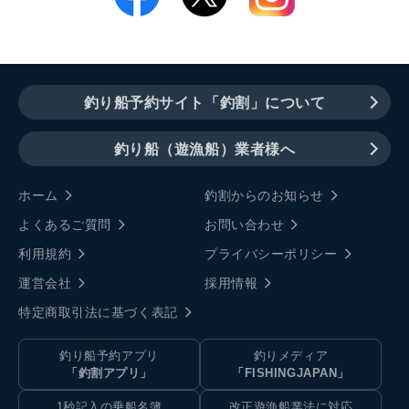
釣り船予約サイト「釣割」について
釣り船（遊漁船）業者様へ
ホーム
釣割からのお知らせ
よくあるご質問
お問い合わせ
利用規約
プライバシーポリシー
運営会社
採用情報
特定商取引法に基づく表記
釣り船予約アプリ
釣りメディア
「釣割アプリ」
「FISHINGJAPAN」
1秒記入の乗船名簿
改正遊漁船業法に対応