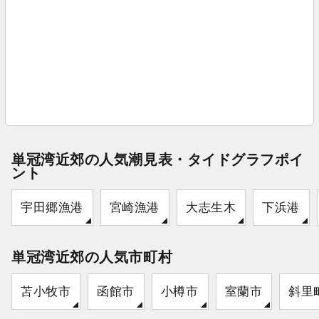
単冠湾近郊の人気潮見表・タイドグラフポイ
ント
宇田郷漁港
宮崎漁港
大志生木
下浜港
単冠湾近郊の人気市町村
苫小牧市
函館市
小樽市
室蘭市
斜里