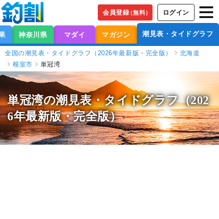
会員登録
ログイン
（無料）
潮見表・タイドグラフ
果
神奈川県
マダイ
マガジン
全国の潮見表・タイドグラフ（2026年最新版・完全版）
北海道
根室市
単冠湾
単冠湾の潮見表
・タイドグラフ（202
6年最新版・完全版）