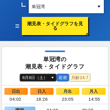
潮見表・タイドグラフを見
る
単冠湾の
潮見表・タイドグラフ
若潮
月齢
24.7
日出
日入
月出
月入
04:02
18:26
23:05
14:55