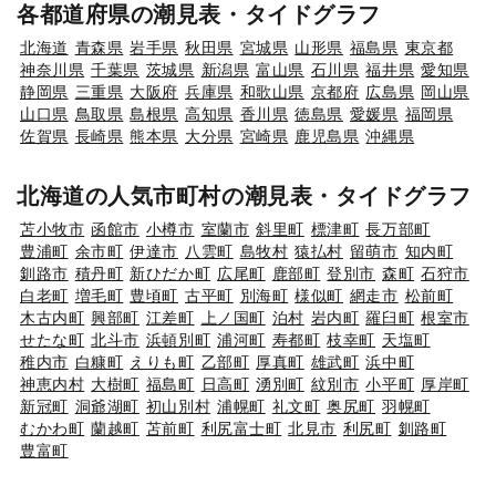
各都道府県の潮見表・タイドグラフ
北海道
青森県
岩手県
秋田県
宮城県
山形県
福島県
東京都
神奈川県
千葉県
茨城県
新潟県
富山県
石川県
福井県
愛知県
静岡県
三重県
大阪府
兵庫県
和歌山県
京都府
広島県
岡山県
山口県
鳥取県
島根県
高知県
香川県
徳島県
愛媛県
福岡県
佐賀県
長崎県
熊本県
大分県
宮崎県
鹿児島県
沖縄県
北海道の人気市町村の潮見表・タイドグラフ
苫小牧市
函館市
小樽市
室蘭市
斜里町
標津町
長万部町
豊浦町
余市町
伊達市
八雲町
島牧村
猿払村
留萌市
知内町
釧路市
積丹町
新ひだか町
広尾町
鹿部町
登別市
森町
石狩市
白老町
増毛町
豊頃町
古平町
別海町
様似町
網走市
松前町
木古内町
興部町
江差町
上ノ国町
泊村
岩内町
羅臼町
根室市
せたな町
北斗市
浜頓別町
浦河町
寿都町
枝幸町
天塩町
稚内市
白糠町
えりも町
乙部町
厚真町
雄武町
浜中町
神恵内村
大樹町
福島町
日高町
湧別町
紋別市
小平町
厚岸町
新冠町
洞爺湖町
初山別村
浦幌町
礼文町
奥尻町
羽幌町
むかわ町
蘭越町
苫前町
利尻富士町
北見市
利尻町
釧路町
豊富町