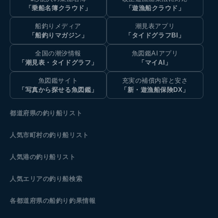
「乗船名簿クラウド」
「遊漁船クラウド」
船釣りメディア
潮見表アプリ
「船釣りマガジン」
「タイドグラフBI」
全国の潮汐情報
魚図鑑AIアプリ
「潮見表・タイドグラフ」
「マイAI」
魚図鑑サイト
充実の補償内容と安さ
「写真から探せる魚図鑑」
「新・遊漁船保険DX」
都道府県の釣り船リスト
人気市町村の釣り船リスト
人気港の釣り船リスト
人気エリアの釣り船検索
各都道府県の船釣り釣果情報