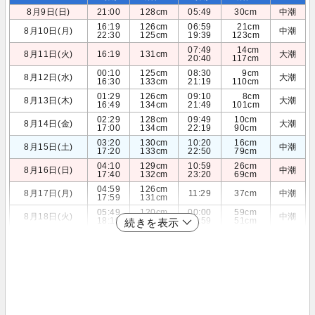
8月9日(日)
21:00
128cm
05:49
30cm
中潮
16:19
126cm
06:59
21cm
8月10日(月)
中潮
22:30
125cm
19:39
123cm
07:49
14cm
8月11日(火)
16:19
131cm
大潮
20:40
117cm
00:10
125cm
08:30
9cm
8月12日(水)
大潮
16:30
133cm
21:19
110cm
01:29
126cm
09:10
8cm
8月13日(木)
大潮
16:49
134cm
21:49
101cm
02:29
128cm
09:49
10cm
8月14日(金)
大潮
17:00
134cm
22:19
90cm
03:20
130cm
10:20
16cm
8月15日(土)
中潮
17:20
133cm
22:50
79cm
04:10
129cm
10:59
26cm
8月16日(日)
中潮
17:40
132cm
23:20
69cm
04:59
126cm
8月17日(月)
11:29
37cm
中潮
17:59
131cm
05:49
120cm
00:00
59cm
8月18日(火)
中潮
18:19
131cm
11:59
51cm
続きを表示