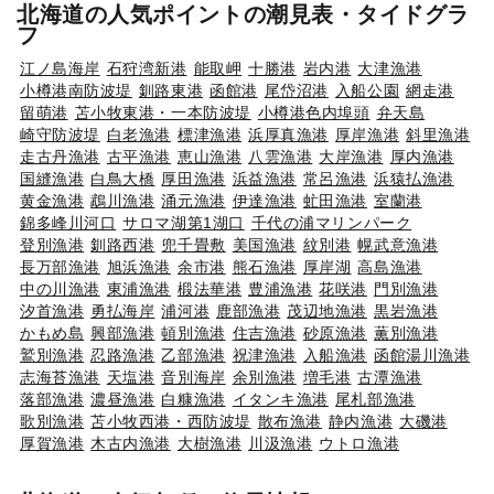
北海道の人気ポイントの潮見表・タイドグラ
フ
江ノ島海岸
石狩湾新港
能取岬
十勝港
岩内港
大津漁港
小樽港南防波堤
釧路東港
函館港
尾岱沼港
入船公園
網走港
留萌港
苫小牧東港・一本防波堤
小樽港色内埠頭
弁天島
崎守防波堤
白老漁港
標津漁港
浜厚真漁港
厚岸漁港
斜里漁港
走古丹漁港
古平漁港
恵山漁港
八雲漁港
大岸漁港
厚内漁港
国縫漁港
白鳥大橋
厚田漁港
浜益漁港
常呂漁港
浜猿払漁港
黄金漁港
鵡川漁港
涌元漁港
伊達漁港
虻田漁港
室蘭港
錦多峰川河口
サロマ湖第1湖口
千代の浦マリンパーク
登別漁港
釧路西港
兜千畳敷
美国漁港
紋別港
幌武意漁港
長万部漁港
旭浜漁港
余市港
熊石漁港
厚岸湖
高島漁港
中の川漁港
東浦漁港
椴法華港
豊浦漁港
花咲港
門別漁港
汐首漁港
勇払海岸
浦河港
鹿部漁港
茂辺地漁港
黒岩漁港
かもめ島
興部漁港
頓別漁港
住吉漁港
砂原漁港
薫別漁港
鷲別漁港
忍路漁港
乙部漁港
祝津漁港
入船漁港
函館湯川漁港
志海苔漁港
天塩港
音別海岸
余別漁港
増毛港
古潭漁港
落部漁港
濃昼漁港
白糠漁港
イタンキ漁港
尾札部漁港
歌別漁港
苫小牧西港・西防波堤
散布漁港
静内漁港
大磯港
厚賀漁港
木古内漁港
大樹漁港
川汲漁港
ウトロ漁港