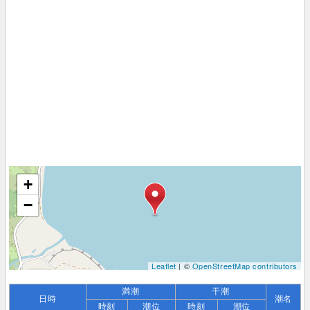
+
−
Leaflet
| ©
OpenStreetMap contributors
満潮
干潮
日時
潮名
時刻
潮位
時刻
潮位