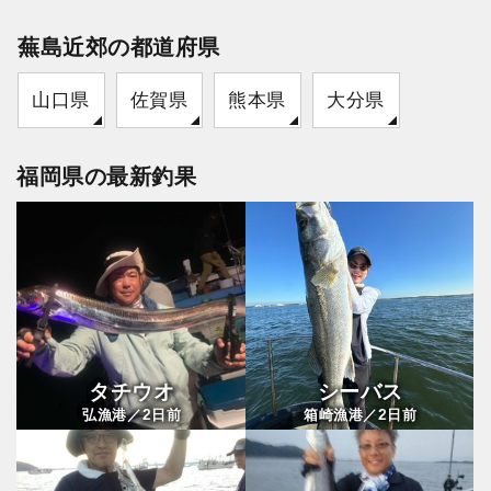
蕪島近郊の都道府県
山口県
佐賀県
熊本県
大分県
福岡県の最新釣果
タチウオ
シーバス
2
2
弘漁港／
日前
箱崎漁港／
日前