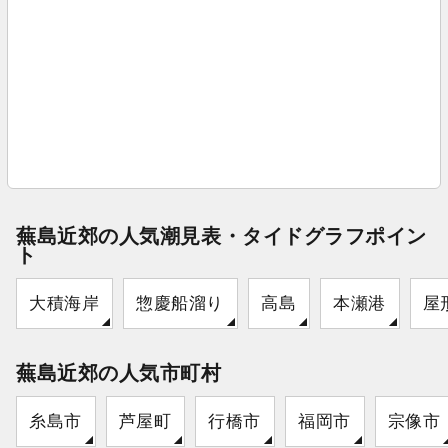
蕪島近郊の人気潮見表・タイドグラフポイン
ト
大積海岸
惣慶船溜り
高島
本瀬港
屋
蕪島近郊の人気市町村
糸島市
芦屋町
行橋市
福岡市
宗像市