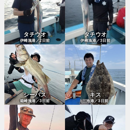
タチウオ
タチウオ
2
3
伊崎漁港／
日前
伊崎漁港／
日前
シーバス
キス
3
3
箱崎漁港／
日前
三池港／
日前