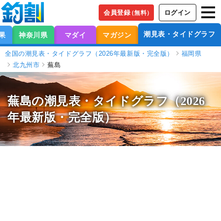
会員登録
ログイン
（無料）
潮見表・タイドグラフ
果
神奈川県
マダイ
マガジン
全国の潮見表・タイドグラフ（2026年最新版・完全版）
福岡県
北九州市
蕪島
蕪島の潮見表
・タイドグラフ（2026
年最新版・完全版）