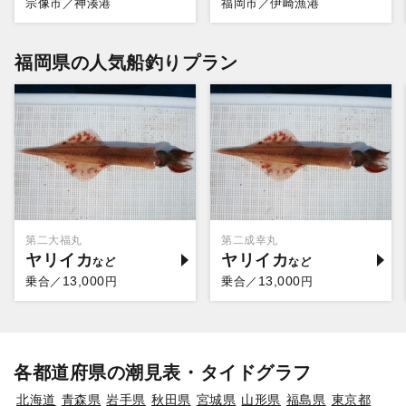
宗像市／神湊港
福岡市／伊崎漁港
福岡県の人気船釣りプラン
第二大福丸
第二成幸丸
ヤリイカ
ヤリイカ
13,000
13,000
乗合／
円
乗合／
円
各都道府県の潮見表・タイドグラフ
北海道
青森県
岩手県
秋田県
宮城県
山形県
福島県
東京都