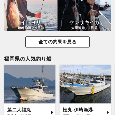
イトヨリ
ケンサキイカ
4
4
鐘崎漁港／
日前
大里漁港／
日前
全ての釣果を見る
福岡県の人気釣り船
第二大福丸
松丸-伊崎漁港-