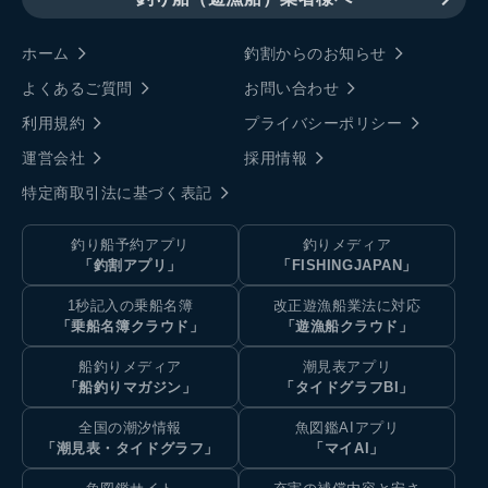
ホーム
釣割からのお知らせ
よくあるご質問
お問い合わせ
利用規約
プライバシーポリシー
運営会社
採用情報
特定商取引法に基づく表記
釣り船予約アプリ
釣りメディア
「釣割アプリ」
「FISHINGJAPAN」
1秒記入の乗船名簿
改正遊漁船業法に対応
「乗船名簿クラウド」
「遊漁船クラウド」
船釣りメディア
潮見表アプリ
「船釣りマガジン」
「タイドグラフBI」
全国の潮汐情報
魚図鑑AIアプリ
「潮見表・タイドグラフ」
「マイAI」