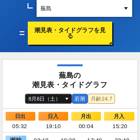
潮見表・タイドグラフを見
る
蕪島の
潮見表・タイドグラフ
若潮
月齢
24.7
日出
日入
月出
月入
05:32
19:10
00:04
15:20