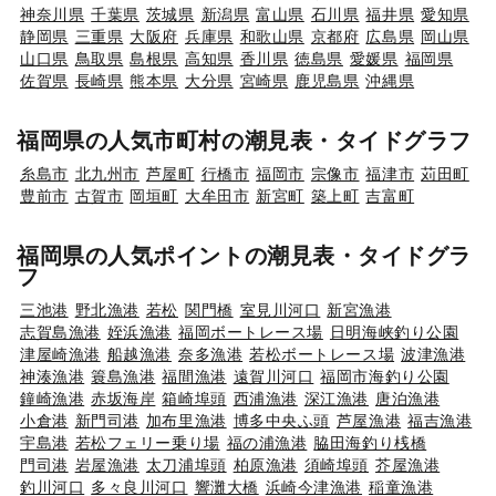
神奈川県
千葉県
茨城県
新潟県
富山県
石川県
福井県
愛知県
静岡県
三重県
大阪府
兵庫県
和歌山県
京都府
広島県
岡山県
山口県
鳥取県
島根県
高知県
香川県
徳島県
愛媛県
福岡県
佐賀県
長崎県
熊本県
大分県
宮崎県
鹿児島県
沖縄県
福岡県の人気市町村の潮見表・タイドグラフ
糸島市
北九州市
芦屋町
行橋市
福岡市
宗像市
福津市
苅田町
豊前市
古賀市
岡垣町
大牟田市
新宮町
築上町
吉富町
福岡県の人気ポイントの潮見表・タイドグラ
フ
三池港
野北漁港
若松
関門橋
室見川河口
新宮漁港
志賀島漁港
姪浜漁港
福岡ボートレース場
日明海峡釣り公園
津屋崎漁港
船越漁港
奈多漁港
若松ボートレース場
波津漁港
神湊漁港
簑島漁港
福間漁港
遠賀川河口
福岡市海釣り公園
鐘崎漁港
赤坂海岸
箱崎埠頭
西浦漁港
深江漁港
唐泊漁港
小倉港
新門司港
加布里漁港
博多中央ふ頭
芦屋漁港
福吉漁港
宇島港
若松フェリー乗り場
福の浦漁港
脇田海釣り桟橋
門司港
岩屋漁港
太刀浦埠頭
柏原漁港
須崎埠頭
芥屋漁港
釣川河口
多々良川河口
響灘大橋
浜崎今津漁港
稲童漁港