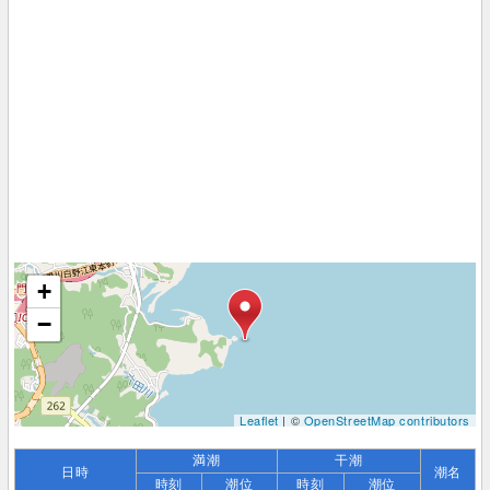
+
−
Leaflet
| ©
OpenStreetMap contributors
満潮
干潮
日時
潮名
時刻
潮位
時刻
潮位