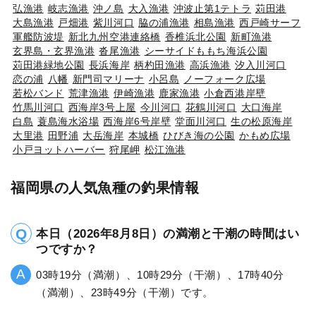
弘漁港
岐志漁港
沖ノ島
大入漁港
沖波止第1テトラ
苅田港
大島漁港
戸畑港
紫川河口
脇の浦漁港
相島漁港
西戸崎サーフ
軍艦防波堤
新北九州空港連絡橋
香椎浜北公園
新町漁港
玄界島・玄界漁港
沓尾漁港
シーサイドももち海浜公園
苅田港緑地公園
長浜海岸
柄杓田漁港
高浜漁港
汐入川河口
恋の浦
八幡
新門司マリーナ
小呂島
ノーフォーク広場
若松バンド
荒津漁港
伊崎漁港
鹿家漁港
小倉西港岸壁
竹馬川河口
西海岸3号上屋
今川河口
花鶴川河口
大口海岸
白島
蓑島海水浴場
西海岸6号岸壁
堂面川河口
生の松原海岸
大里港
田野浦
大岳海岸
本城橋
ひびき海の公園
かもめ広場
小戸ヨットハーバー
狩尾岬
松江漁港
福岡県の人気魚種の釣果情報
本日（2026年8月8日）の満潮と干潮の時間はい
つですか？
03時19分（満潮）、10時29分（干潮）、17時40分
（満潮）、23時49分（干潮）です。