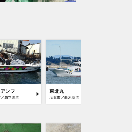
イアンフ
東北丸
Ocean 
市／鮪立漁港
塩竈市／曲木漁港
気仙沼市／