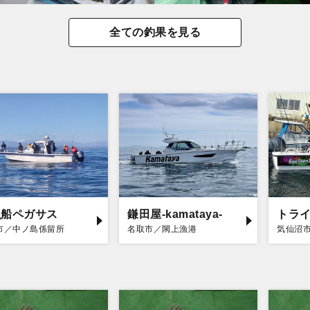
全ての釣果を見る
漁船ペガサス
鎌田屋-kamataya-
トラ
市／中ノ島係留所
名取市／閖上漁港
気仙沼