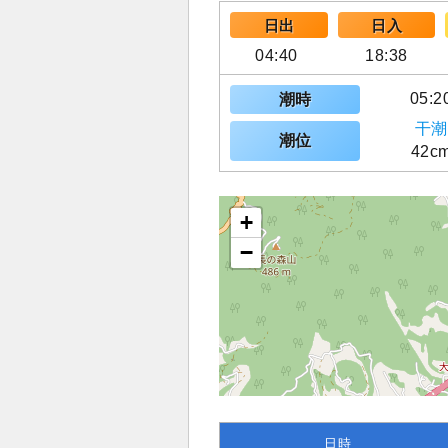
日出
日入
04:40
18:38
05:2
潮時
干潮
潮位
42c
+
−
日時