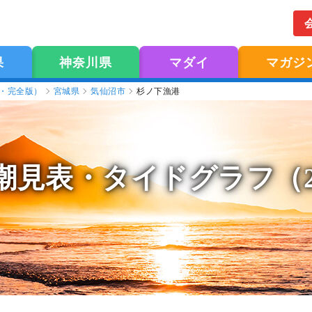
果
神奈川県
マダイ
マガジ
版・完全版）
宮城県
気仙沼市
杉ノ下漁港
潮見表
・タイドグラフ（2