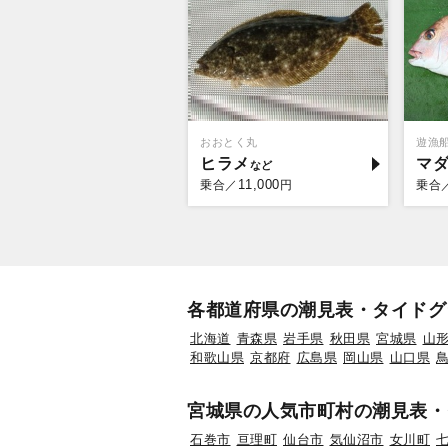
おおとく丸
遊漁
ヒラメ
マ
11,000
乗合／
円
乗合
各都道府県の潮見表・タイドグ
北海道
青森県
岩手県
秋田県
宮城県
山
和歌山県
京都府
広島県
岡山県
山口県
宮城県の人気市町村の潮見表・
石巻市
亘理町
仙台市
気仙沼市
女川町