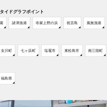
タイドグラフポイント
園
諸津漁港
寺家上野の浜
祝言島
風無漁港
女川町
七ヶ浜町
塩竈市
東松島市
南三陸町
福島県