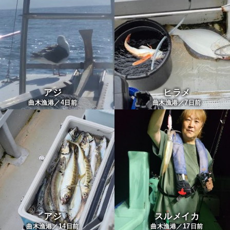
アジ
ヒラメ
4
7
曲木漁港／
日前
曲木漁港／
日前
アジ
スルメイカ
14
17
曲木漁港／
日前
曲木漁港／
日前