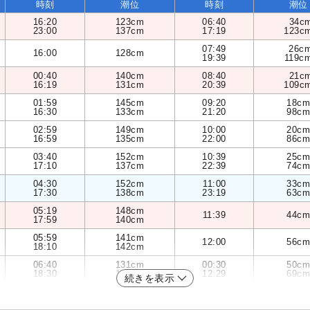
時刻
潮位
時刻
潮位
16:20
123cm
06:40
34c
23:00
137cm
17:19
123c
07:49
26c
16:00
128cm
19:39
119c
00:40
140cm
08:40
21c
16:19
131cm
20:39
109c
01:59
145cm
09:20
18cm
16:30
133cm
21:20
98cm
02:59
149cm
10:00
20cm
16:59
135cm
22:00
86cm
03:40
152cm
10:39
25cm
17:10
137cm
22:39
74cm
04:30
152cm
11:00
33cm
17:30
138cm
23:19
63cm
05:19
148cm
11:39
44cm
17:59
140cm
05:59
141cm
12:00
56cm
18:10
142cm
06:40
131cm
00:30
50cm
18:30
144cm
12:29
69cm
続きを表示