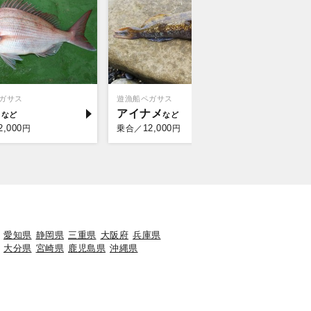
ガサス
遊漁船ペガサス
トライアン
イ
アイナメ
アイナ
2,000
12,000
10,
円
乗合／
円
乗合／
愛知県
静岡県
三重県
大阪府
兵庫県
大分県
宮崎県
鹿児島県
沖縄県