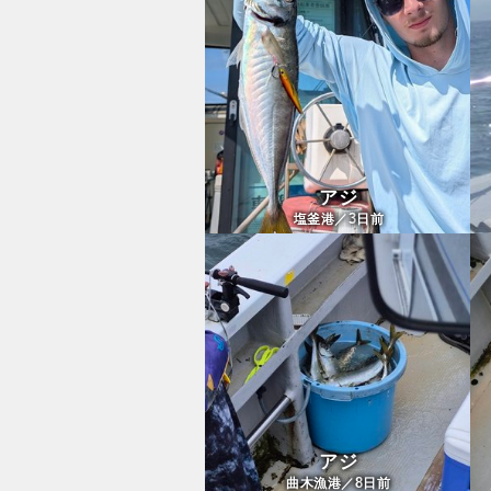
アジ
3
塩釜港／
日前
アジ
8
曲木漁港／
日前