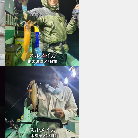
スルメイカ
7
曲木漁港／
日前
スルメイカ
18
曲木漁港／
日前