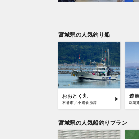
宮城県の人気釣り船
おおとく丸
遊
石巻市／小網倉漁港
塩竈
宮城県の人気船釣りプラン