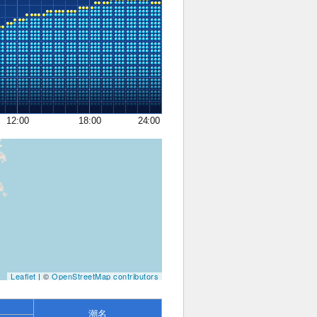
12:00
18:00
24:00
Leaflet
| ©
OpenStreetMap contributors
潮名