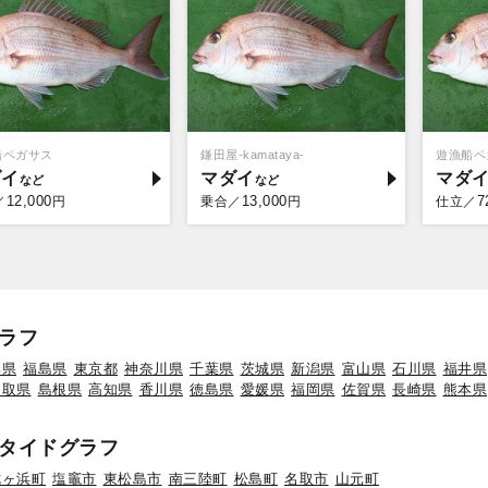
船ペガサス
鎌田屋-kamataya-
遊漁船ペ
ダイ
マダイ
マダ
12,000
13,000
7
／
円
乗合／
円
仕立／
ラフ
形県
福島県
東京都
神奈川県
千葉県
茨城県
新潟県
富山県
石川県
福井県
鳥取県
島根県
高知県
香川県
徳島県
愛媛県
福岡県
佐賀県
長崎県
熊本県
タイドグラフ
七ヶ浜町
塩竈市
東松島市
南三陸町
松島町
名取市
山元町