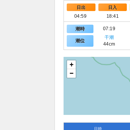
日出
日入
04:59
18:41
07:19
潮時
干潮
潮位
44cm
+
−
日時