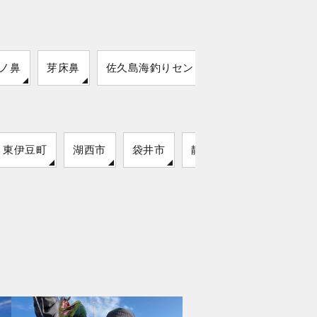
ノ鼻
芽床鼻
佐久島海釣りセンター
東伊豆町
湖西市
袋井市
静岡市
松崎町