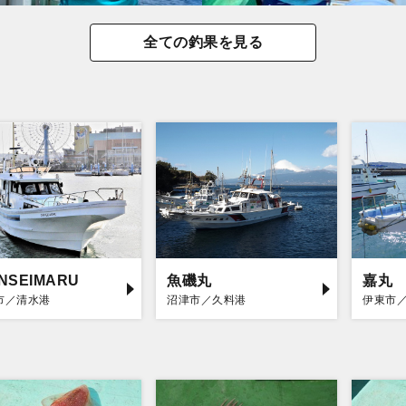
全ての釣果を見る
INSEIMARU
魚磯丸
嘉丸
市／清水港
沼津市／久料港
伊東市