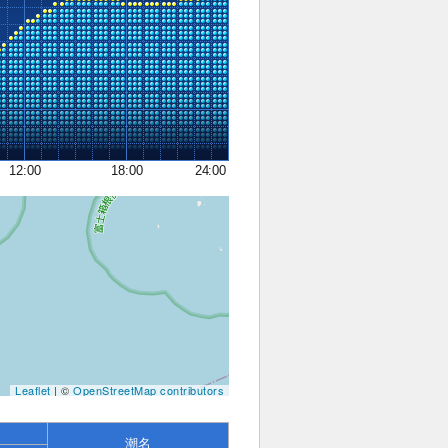
12:00
18:00
24:00
Leaflet
| ©
OpenStreetMap contributors
潮名