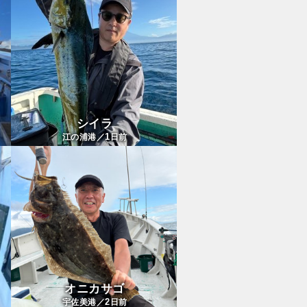
シイラ
1
江の浦港／
日前
オニカサゴ
2
宇佐美港／
日前