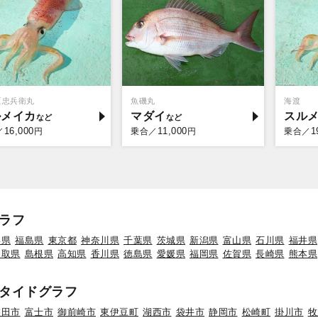
豆忠兵衛丸
魚磯丸
海渡
ルメイカ
マダイ
スル
16,000
11,000
1
／
円
乗合／
円
乗合／
ラフ
形県
福島県
東京都
神奈川県
千葉県
茨城県
新潟県
富山県
石川県
福井県
鳥取県
島根県
高知県
香川県
徳島県
愛媛県
福岡県
佐賀県
長崎県
熊本県
タイドグラフ
磐田市
富士市
御前崎市
東伊豆町
湖西市
袋井市
静岡市
松崎町
掛川市
牧