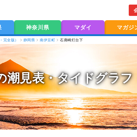
果
神奈川県
マダイ
マガジ
版・完全版）
静岡県
南伊豆町
石廊崎灯台下
の潮見表
・タイドグラフ（