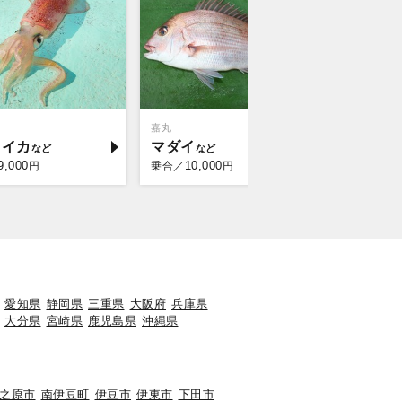
嘉丸
鈴喜丸
メイカ
マダイ
クロム
9,000
10,000
13,
円
乗合／
円
乗合／
愛知県
静岡県
三重県
大阪府
兵庫県
大分県
宮崎県
鹿児島県
沖縄県
之原市
南伊豆町
伊豆市
伊東市
下田市