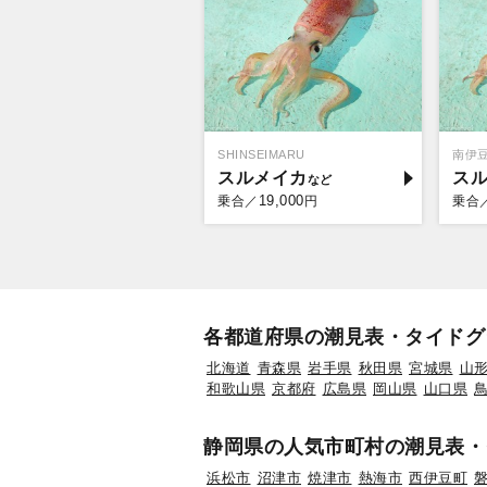
SHINSEIMARU
南伊
スルメイカ
ス
19,000
乗合／
円
乗合
各都道府県の潮見表・タイドグ
北海道
青森県
岩手県
秋田県
宮城県
山
和歌山県
京都府
広島県
岡山県
山口県
静岡県の人気市町村の潮見表・
浜松市
沼津市
焼津市
熱海市
西伊豆町