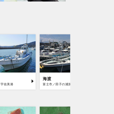
海渡
南伊豆
／宇佐美港
富士市／田子の浦漁港
賀茂郡南伊