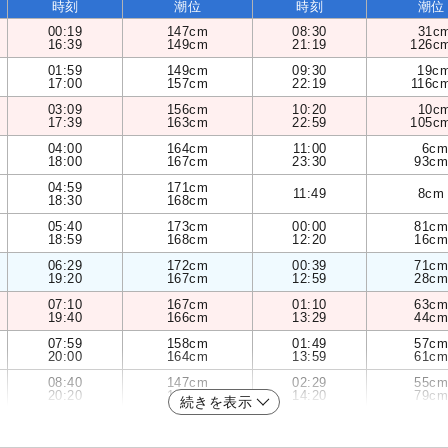
時刻
潮位
時刻
潮位
00:19
147cm
08:30
31c
16:39
149cm
21:19
126c
01:59
149cm
09:30
19c
17:00
157cm
22:19
116c
03:09
156cm
10:20
10c
17:39
163cm
22:59
105c
04:00
164cm
11:00
6cm
18:00
167cm
23:30
93cm
04:59
171cm
11:49
8cm
18:30
168cm
05:40
173cm
00:00
81cm
18:59
168cm
12:20
16cm
06:29
172cm
00:39
71cm
19:20
167cm
12:59
28cm
07:10
167cm
01:10
63cm
19:40
166cm
13:29
44cm
07:59
158cm
01:49
57cm
20:00
164cm
13:59
61cm
08:40
147cm
02:29
55cm
20:20
162cm
14:20
79cm
続きを表示