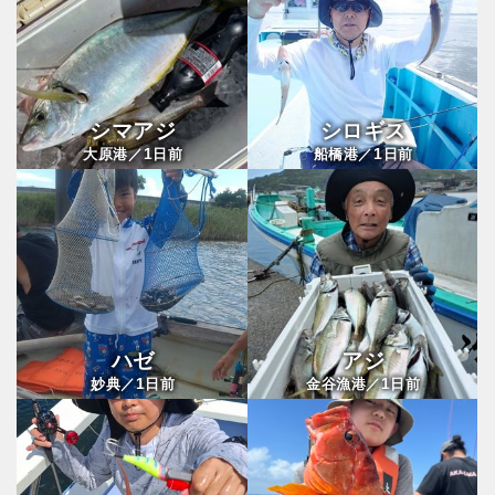
シマアジ
シロギス
1
1
大原港／
日前
船橋港／
日前
ハゼ
アジ
1
1
妙典／
日前
金谷漁港／
日前