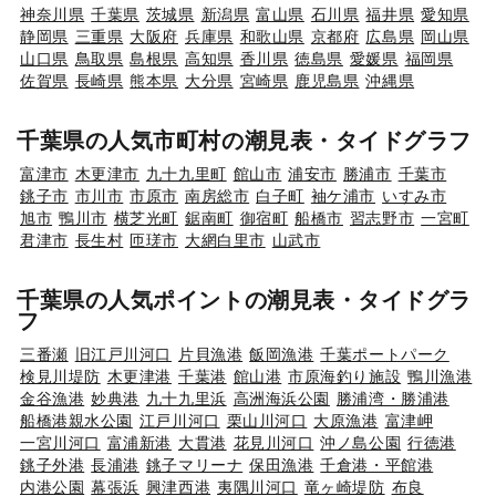
神奈川県
千葉県
茨城県
新潟県
富山県
石川県
福井県
愛知県
静岡県
三重県
大阪府
兵庫県
和歌山県
京都府
広島県
岡山県
山口県
鳥取県
島根県
高知県
香川県
徳島県
愛媛県
福岡県
佐賀県
長崎県
熊本県
大分県
宮崎県
鹿児島県
沖縄県
千葉県の人気市町村の潮見表・タイドグラフ
富津市
木更津市
九十九里町
館山市
浦安市
勝浦市
千葉市
銚子市
市川市
市原市
南房総市
白子町
袖ケ浦市
いすみ市
旭市
鴨川市
横芝光町
鋸南町
御宿町
船橋市
習志野市
一宮町
君津市
長生村
匝瑳市
大網白里市
山武市
千葉県の人気ポイントの潮見表・タイドグラ
フ
三番瀬
旧江戸川河口
片貝漁港
飯岡漁港
千葉ポートパーク
検見川堤防
木更津港
千葉港
館山港
市原海釣り施設
鴨川漁港
金谷漁港
妙典港
九十九里浜
高洲海浜公園
勝浦湾・勝浦港
船橋港親水公園
江戸川河口
栗山川河口
大原漁港
富津岬
一宮川河口
富浦新港
大貫港
花見川河口
沖ノ島公園
行徳港
銚子外港
長浦港
銚子マリーナ
保田漁港
千倉港・平館港
内港公園
幕張浜
興津西港
夷隅川河口
竜ヶ崎堤防
布良