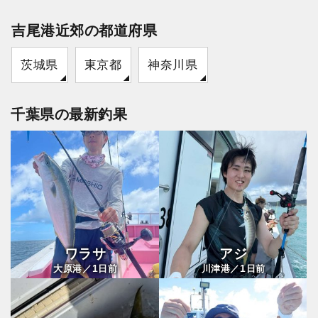
吉尾港近郊の都道府県
茨城県
東京都
神奈川県
千葉県の最新釣果
ワラサ
アジ
1
1
大原港／
日前
川津港／
日前