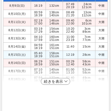
07:49
24cm
8月9日(日)
16:19
132cm
中潮
20:19
121cm
00:59
138cm
08:49
13cm
8月10日(月)
中潮
16:39
140cm
21:20
112cm
02:19
146cm
09:40
6cm
8月11日(火)
大潮
17:00
146cm
22:00
101cm
03:19
154cm
10:20
3cm
8月12日(水)
大潮
17:29
149cm
22:40
89cm
04:10
160cm
11:00
7cm
8月13日(木)
大潮
17:59
151cm
23:19
77cm
04:59
161cm
8月14日(金)
11:40
15cm
大潮
18:19
151cm
05:40
158cm
8月15日(土)
12:19
28cm
中潮
18:39
151cm
06:29
151cm
00:29
58cm
8月16日(日)
中潮
18:59
150cm
12:40
43cm
07:10
140cm
01:00
52cm
8月17日(月)
中潮
19:19
149cm
13:10
58cm
07:59
127cm
01:40
49cm
8月18日(火)
中潮
19:39
146cm
13:39
73cm
続きを表示