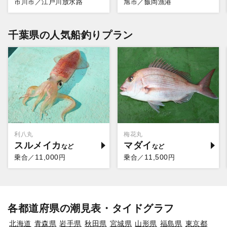
市川市／江戸川放水路
旭市／飯岡漁港
千葉県の人気船釣りプラン
利八丸
梅花丸
スルメイカ
マダイ
11,000
11,500
乗合／
円
乗合／
円
各都道府県の潮見表・タイドグラフ
北海道
青森県
岩手県
秋田県
宮城県
山形県
福島県
東京都