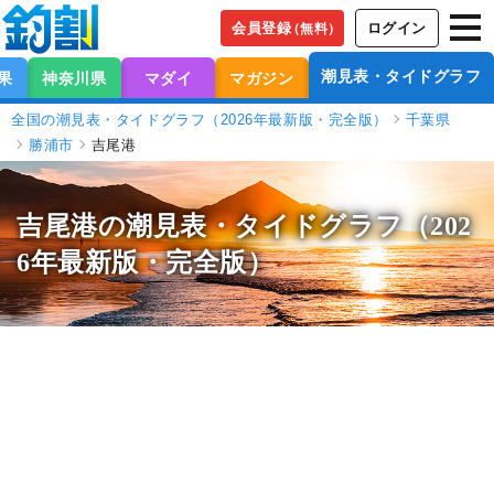
会員登録
ログイン
（無料）
潮見表・タイドグラフ
果
神奈川県
マダイ
マガジン
全国の潮見表・タイドグラフ（2026年最新版・完全版）
千葉県
勝浦市
吉尾港
吉尾港の潮見表
・タイドグラフ（202
6年最新版・完全版）