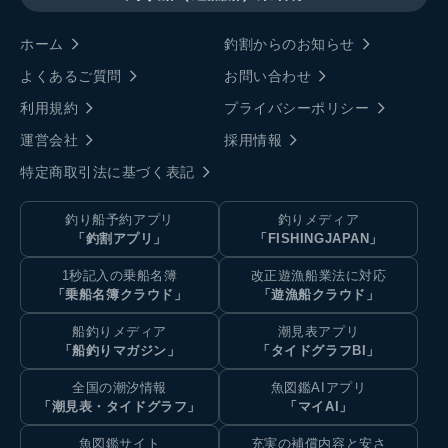
ホーム
釣割からのお知らせ
よくあるご質問
お問い合わせ
利用規約
プライバシーポリシー
運営会社
採用情報
特定商取引法に基づく表記
釣り船予約アプリ
釣りメディア
「釣割アプリ」
「FISHINGJAPAN」
1秒記入の乗船名簿
改正遊漁船業法に対応
「乗船名簿クラウド」
「遊漁船クラウド」
船釣りメディア
潮見表アプリ
「船釣りマガジン」
「タイドグラフBI」
全国の潮汐情報
魚図鑑AIアプリ
「潮見表・タイドグラフ」
「マイAI」
魚図鑑サイト
充実の補償内容と安さ