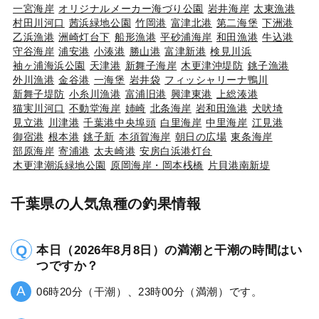
一宮海岸
オリジナルメーカー海づり公園
岩井海岸
太東漁港
村田川河口
茜浜緑地公園
竹岡港
富津北港
第二海堡
下洲港
乙浜漁港
洲崎灯台下
船形漁港
平砂浦海岸
和田漁港
牛込港
守谷海岸
浦安港
小湊港
勝山港
富津新港
検見川浜
袖ヶ浦海浜公園
天津港
新舞子海岸
木更津沖堤防
銚子漁港
外川漁港
金谷港
一海堡
岩井袋
フィッシャリーナ鴨川
新舞子堤防
小糸川漁港
富浦旧港
興津東港
上総湊港
猫実川河口
不動堂海岸
姉崎
北条海岸
岩和田漁港
犬吠埼
見立港
川津港
千葉港中央埠頭
白里海岸
中里海岸
江見港
御宿港
根本港
銚子新
本須賀海岸
朝日の広場
東条海岸
部原海岸
寄浦港
太夫崎港
安房白浜港灯台
木更津潮浜緑地公園
原岡海岸・岡本桟橋
片貝港南新堤
千葉県の人気魚種の釣果情報
本日（2026年8月8日）の満潮と干潮の時間はい
つですか？
06時20分（干潮）、23時00分（満潮）です。