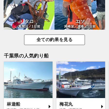
タコ
エソ
1
1
真間川／
日前
洲崎栄ノ浦港／
日前
全ての釣果を見る
千葉県の人気釣り船
林遊船
梅花丸