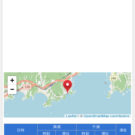
+
−
Leaflet
| ©
OpenStreetMap contributors
満潮
干潮
日時
潮名
時刻
潮位
時刻
潮位