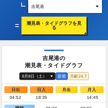
潮見表・タイドグラフを見
る
吉尾港の
潮見表・タイドグラフ
若潮
月齢
24.7
日出
日入
月出
月入
04:52
18:35
14:45