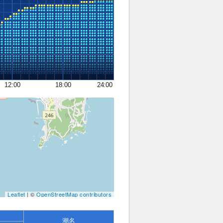
12:00
18:00
24:00
Leaflet
| ©
OpenStreetMap contributors
潮名