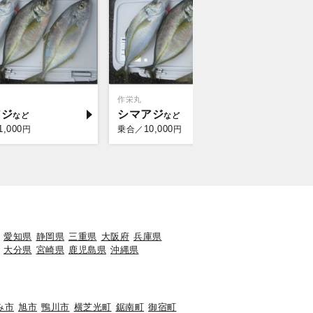
作栄丸
梅花丸
アジ
シマアジ
マダイ
1,000
10,000
10,
円
乗合／
円
乗合／
愛知県
静岡県
三重県
大阪府
兵庫県
大分県
宮崎県
鹿児島県
沖縄県
み市
旭市
鴨川市
横芝光町
鋸南町
御宿町