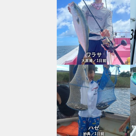
ワラサ
1
大原港／
日前
ハゼ
1
妙典／
日前