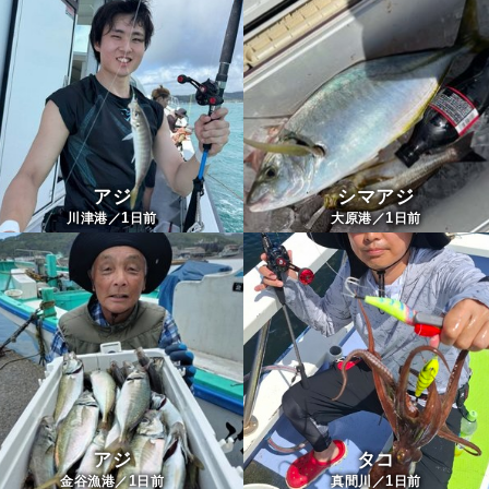
アジ
シマアジ
1
1
川津港／
日前
大原港／
日前
アジ
タコ
1
1
金谷漁港／
日前
真間川／
日前