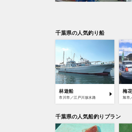
千葉県の人気釣り船
林遊船
梅
市川市／江戸川放水路
旭市
千葉県の人気船釣りプラン