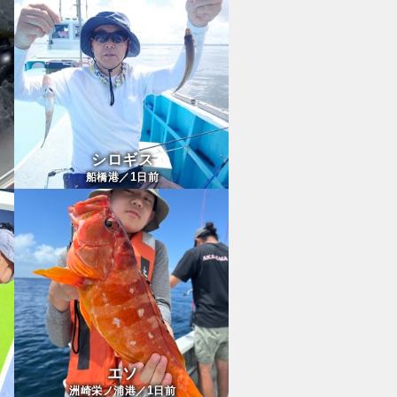
シロギス
1
船橋港／
日前
エソ
1
洲崎栄ノ浦港／
日前