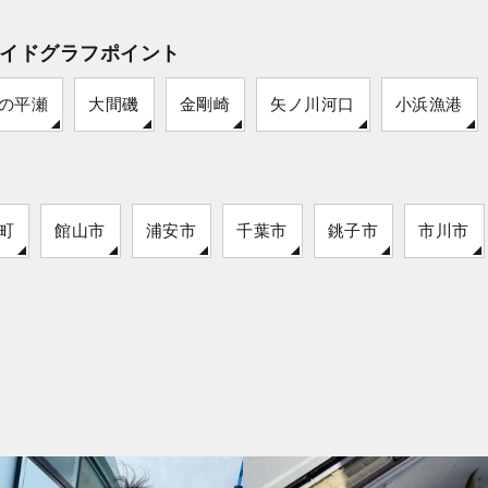
イドグラフポイント
の平瀬
大間磯
金剛崎
矢ノ川河口
小浜漁港
町
館山市
浦安市
千葉市
銚子市
市川市