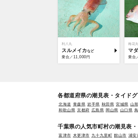
利八丸
梅花
スルメイカ
マ
11,000
乗合／
円
乗合
各都道府県の潮見表・タイドグ
北海道
青森県
岩手県
秋田県
宮城県
山
和歌山県
京都府
広島県
岡山県
山口県
千葉県の人気市町村の潮見表・
富津市
木更津市
九十九里町
館山市
浦安