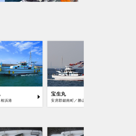
丸
宝生丸
勘次郎
／相浜港
安房郡鋸南町／勝山漁港
富津市／金