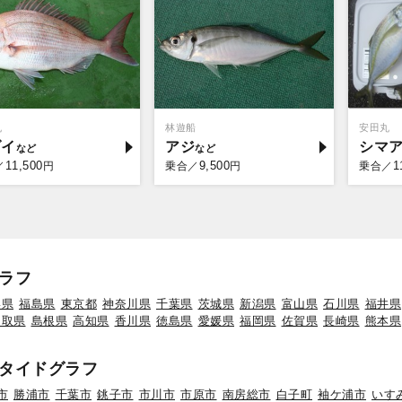
丸
林遊船
安田丸
ダイ
アジ
シマ
11,500
9,500
1
／
円
乗合／
円
乗合／
ラフ
形県
福島県
東京都
神奈川県
千葉県
茨城県
新潟県
富山県
石川県
福井県
鳥取県
島根県
高知県
香川県
徳島県
愛媛県
福岡県
佐賀県
長崎県
熊本県
タイドグラフ
市
勝浦市
千葉市
銚子市
市川市
市原市
南房総市
白子町
袖ケ浦市
いす