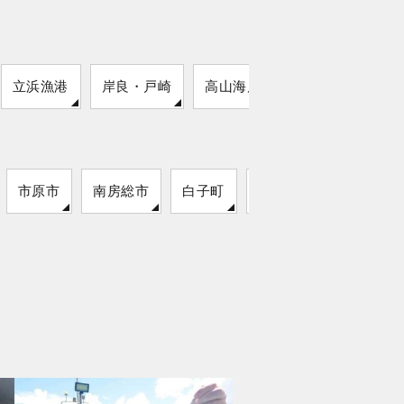
立浜漁港
岸良・戸崎
高山海岸
市原市
南房総市
白子町
袖ケ浦市
いすみ市