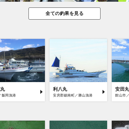
全ての釣果を見る
花丸
利八丸
安田
／飯岡漁港
安房郡鋸南町／勝山漁港
館山市