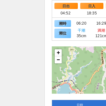
日出
日入
04:52
18:35
06:20
16:2
潮時
干潮
満潮
潮位
35cm
121c
+
−
日時