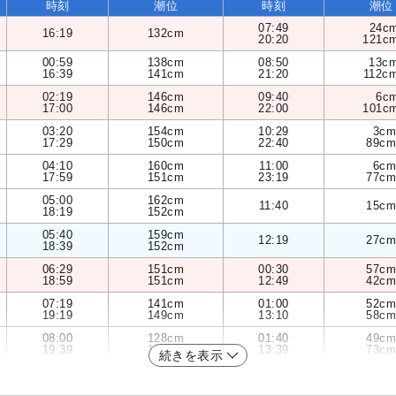
時刻
潮位
時刻
潮位
07:49
24c
16:19
132cm
20:20
121c
00:59
138cm
08:50
13c
16:39
141cm
21:20
112c
02:19
146cm
09:40
6c
17:00
146cm
22:00
101c
03:20
154cm
10:29
3cm
17:29
150cm
22:40
89cm
04:10
160cm
11:00
6cm
17:59
151cm
23:19
77cm
05:00
162cm
11:40
15cm
18:19
152cm
05:40
159cm
12:19
27cm
18:39
152cm
06:29
151cm
00:30
57cm
18:59
151cm
12:49
42cm
07:19
141cm
01:00
52cm
19:19
149cm
13:10
58cm
08:00
128cm
01:40
49cm
19:39
146cm
13:39
73cm
続きを表示