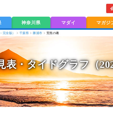
果
神奈川県
マダイ
マガジ
版・完全版）
千葉県
勝浦市
荒熊の磯
見表
・タイドグラフ（20