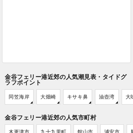
金谷フェリー港近郊の人気潮見表・タイドグ
ラフポイント
同笠海岸
大畑崎
キサキ鼻
油壺湾
大
金谷フェリー港近郊の人気市町村
木更津市
九十九里町
館山市
浦安市