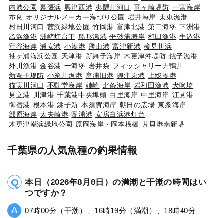
内港公園
幕張浜
興津西港
夷隅川河口
竜ヶ崎堤防
一宮海岸
布良
オリジナルメーカー海づり公園
岩井海岸
太東漁港
村田川河口
茜浜緑地公園
竹岡港
富津北港
第二海堡
下洲港
乙浜漁港
洲崎灯台下
船形漁港
平砂浦海岸
和田漁港
牛込港
守谷海岸
浦安港
小湊港
勝山港
富津新港
検見川浜
袖ヶ浦海浜公園
天津港
新舞子海岸
木更津沖堤防
銚子漁港
外川漁港
金谷港
一海堡
岩井袋
フィッシャリーナ鴨川
新舞子堤防
小糸川漁港
富浦旧港
興津東港
上総湊港
猫実川河口
不動堂海岸
姉崎
北条海岸
岩和田漁港
犬吠埼
見立港
川津港
千葉港中央埠頭
白里海岸
中里海岸
江見港
御宿港
根本港
銚子新
本須賀海岸
朝日の広場
東条海岸
部原海岸
太夫崎港
寄浦港
安房白浜港灯台
木更津潮浜緑地公園
原岡海岸・岡本桟橋
片貝港南新堤
千葉県の人気魚種の釣果情報
本日（2026年8月8日）の満潮と干潮の時間はい
つですか？
07時00分（干潮）、16時19分（満潮）、18時40分