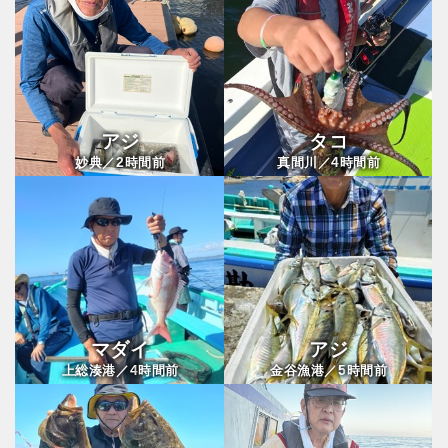
アジ
タコ
2
4
妙典／
時間前
真間川／
時間前
マダイ
アジ
4
5
上総湊港／
時間前
金谷漁港／
時間前