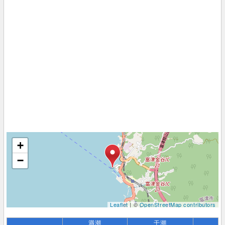
+
−
Leaflet
| ©
OpenStreetMap contributors
満潮
干潮