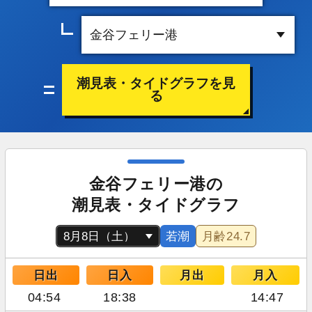
潮見表・タイドグラフを見
る
金谷フェリー港の
潮見表・タイドグラフ
若潮
月齢
24.7
日出
日入
月出
月入
04:54
18:38
14:47