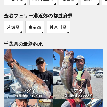
金谷フェリー港近郊の都道府県
茨城県
東京都
神奈川県
千葉県の最新釣果
マダイ
アラ
13
1
飯岡漁港／
分前
外川漁港／
時間前