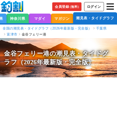
会員登録
ログイン
（無料）
潮見表・タイドグラフ
果
神奈川県
マダイ
マガジン
全国の潮見表・タイドグラフ（2026年最新版・完全版）
千葉県
富津市
金谷フェリー港
金谷フェリー港の潮見表
・タイドグ
ラフ（2026年最新版・完全版）