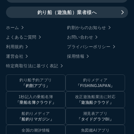
釣り船（遊漁船）業者様へ
ホーム
釣割からのお知らせ
よくあるご質問
お問い合わせ
利用規約
プライバシーポリシー
運営会社
採用情報
特定商取引法に基づく表記
釣り船予約アプリ
釣りメディア
「釣割アプリ」
「FISHINGJAPAN」
1秒記入の乗船名簿
改正遊漁船業法に対応
「乗船名簿クラウド」
「遊漁船クラウド」
船釣りメディア
潮見表アプリ
「船釣りマガジン」
「タイドグラフBI」
全国の潮汐情報
魚図鑑AIアプリ