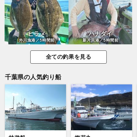
ヒラメ
ハナダイ
5
5
外川漁港／
時間前
新片貝港／
時間前
全ての釣果を見る
千葉県の人気釣り船