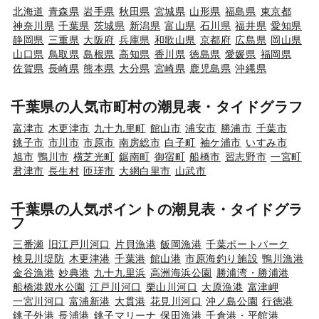
北海道
青森県
岩手県
秋田県
宮城県
山形県
福島県
東京都
神奈川県
千葉県
茨城県
新潟県
富山県
石川県
福井県
愛知県
静岡県
三重県
大阪府
兵庫県
和歌山県
京都府
広島県
岡山県
山口県
鳥取県
島根県
高知県
香川県
徳島県
愛媛県
福岡県
佐賀県
長崎県
熊本県
大分県
宮崎県
鹿児島県
沖縄県
千葉県の人気市町村の潮見表・タイドグラフ
富津市
木更津市
九十九里町
館山市
浦安市
勝浦市
千葉市
銚子市
市川市
市原市
南房総市
白子町
袖ケ浦市
いすみ市
旭市
鴨川市
横芝光町
鋸南町
御宿町
船橋市
習志野市
一宮町
君津市
長生村
匝瑳市
大網白里市
山武市
千葉県の人気ポイントの潮見表・タイドグラ
フ
三番瀬
旧江戸川河口
片貝漁港
飯岡漁港
千葉ポートパーク
検見川堤防
木更津港
千葉港
館山港
市原海釣り施設
鴨川漁港
金谷漁港
妙典港
九十九里浜
高洲海浜公園
勝浦湾・勝浦港
船橋港親水公園
江戸川河口
栗山川河口
大原漁港
富津岬
一宮川河口
富浦新港
大貫港
花見川河口
沖ノ島公園
行徳港
銚子外港
長浦港
銚子マリーナ
保田漁港
千倉港・平館港