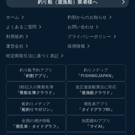
釣り船（遊漁船）業者様へ
ホーム
釣割からのお知らせ
よくあるご質問
お問い合わせ
利用規約
プライバシーポリシー
運営会社
採用情報
特定商取引法に基づく表記
釣り船予約アプリ
釣りメディア
「釣割アプリ」
「FISHINGJAPAN」
1秒記入の乗船名簿
改正遊漁船業法に対応
「乗船名簿クラウド」
「遊漁船クラウド」
船釣りメディア
潮見表アプリ
「船釣りマガジン」
「タイドグラフBI」
全国の潮汐情報
魚図鑑AIアプリ
「潮見表・タイドグラフ」
「マイAI」