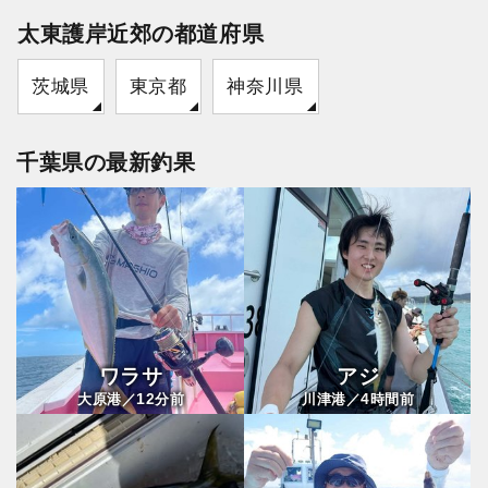
太東護岸近郊の都道府県
茨城県
東京都
神奈川県
千葉県の最新釣果
ワラサ
アジ
12
4
大原港／
分前
川津港／
時間前