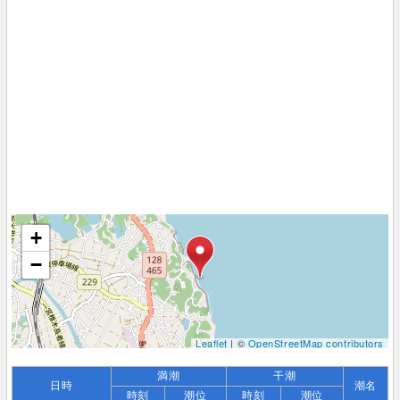
+
−
Leaflet
| ©
OpenStreetMap contributors
満潮
干潮
日時
潮名
時刻
潮位
時刻
潮位