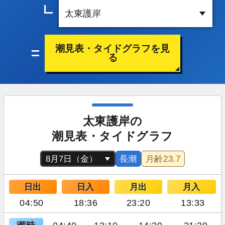
潮見表・タイドグラフを見
る
太東護岸の
潮見表・タイドグラフ
長潮
月齢
23.7
日出
日入
月出
月入
04:50
18:36
23:20
13:33