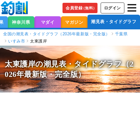
会員登録
ログイン
（無料）
潮見表・タイドグラフ
果
神奈川県
マダイ
マガジン
全国の潮見表・タイドグラフ（2026年最新版・完全版）
千葉県
いすみ市
太東護岸
太東護岸の潮見表
・タイドグラフ（2
026年最新版・完全版）