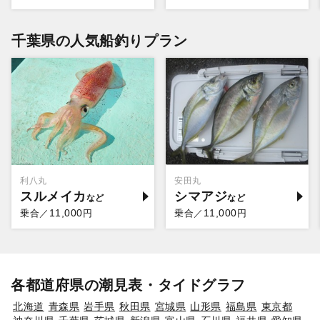
千葉県の人気船釣りプラン
利八丸
安田丸
スルメイカ
シマアジ
11,000
11,000
乗合／
円
乗合／
円
各都道府県の潮見表・タイドグラフ
北海道
青森県
岩手県
秋田県
宮城県
山形県
福島県
東京都