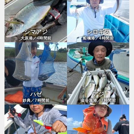
シマアジ
シロギス
4
4
大原港／
時間前
船橋港／
時間前
ハゼ
アジ
7
7
妙典／
時間前
金谷漁港／
時間前