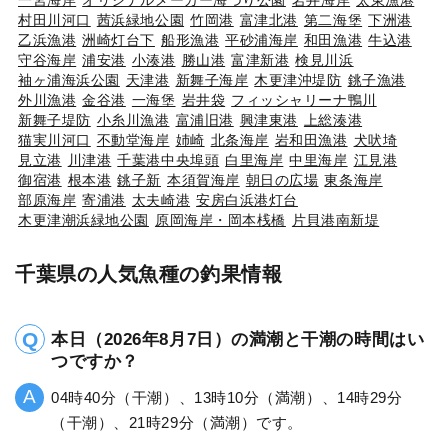
村田川河口
茜浜緑地公園
竹岡港
富津北港
第二海堡
下洲港
乙浜漁港
洲崎灯台下
船形漁港
平砂浦海岸
和田漁港
牛込港
守谷海岸
浦安港
小湊港
勝山港
富津新港
検見川浜
袖ヶ浦海浜公園
天津港
新舞子海岸
木更津沖堤防
銚子漁港
外川漁港
金谷港
一海堡
岩井袋
フィッシャリーナ鴨川
新舞子堤防
小糸川漁港
富浦旧港
興津東港
上総湊港
猫実川河口
不動堂海岸
姉崎
北条海岸
岩和田漁港
犬吠埼
見立港
川津港
千葉港中央埠頭
白里海岸
中里海岸
江見港
御宿港
根本港
銚子新
本須賀海岸
朝日の広場
東条海岸
部原海岸
寄浦港
太夫崎港
安房白浜港灯台
木更津潮浜緑地公園
原岡海岸・岡本桟橋
片貝港南新堤
千葉県の人気魚種の釣果情報
本日（2026年8月7日）の満潮と干潮の時間はい
つですか？
04時40分（干潮）、13時10分（満潮）、14時29分
（干潮）、21時29分（満潮）です。