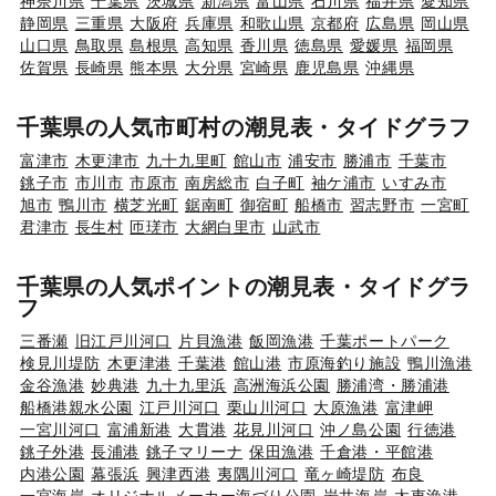
神奈川県
千葉県
茨城県
新潟県
富山県
石川県
福井県
愛知県
静岡県
三重県
大阪府
兵庫県
和歌山県
京都府
広島県
岡山県
山口県
鳥取県
島根県
高知県
香川県
徳島県
愛媛県
福岡県
佐賀県
長崎県
熊本県
大分県
宮崎県
鹿児島県
沖縄県
千葉県の人気市町村の潮見表・タイドグラフ
富津市
木更津市
九十九里町
館山市
浦安市
勝浦市
千葉市
銚子市
市川市
市原市
南房総市
白子町
袖ケ浦市
いすみ市
旭市
鴨川市
横芝光町
鋸南町
御宿町
船橋市
習志野市
一宮町
君津市
長生村
匝瑳市
大網白里市
山武市
千葉県の人気ポイントの潮見表・タイドグラ
フ
三番瀬
旧江戸川河口
片貝漁港
飯岡漁港
千葉ポートパーク
検見川堤防
木更津港
千葉港
館山港
市原海釣り施設
鴨川漁港
金谷漁港
妙典港
九十九里浜
高洲海浜公園
勝浦湾・勝浦港
船橋港親水公園
江戸川河口
栗山川河口
大原漁港
富津岬
一宮川河口
富浦新港
大貫港
花見川河口
沖ノ島公園
行徳港
銚子外港
長浦港
銚子マリーナ
保田漁港
千倉港・平館港
内港公園
幕張浜
興津西港
夷隅川河口
竜ヶ崎堤防
布良
一宮海岸
オリジナルメーカー海づり公園
岩井海岸
太東漁港