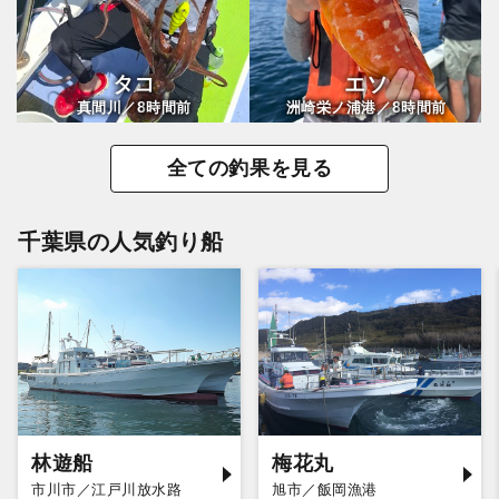
タコ
エソ
8
8
真間川／
時間前
洲崎栄ノ浦港／
時間前
全ての釣果を見る
千葉県の人気釣り船
林遊船
梅花丸
市川市／江戸川放水路
旭市／飯岡漁港