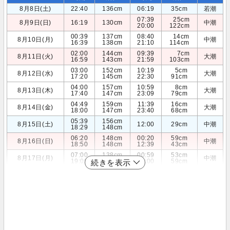
8月8日(土)
22:40
136cm
06:19
35cm
若潮
07:39
25cm
8月9日(日)
16:19
130cm
中潮
20:00
122cm
00:39
137cm
08:40
14cm
8月10日(月)
中潮
16:39
138cm
21:10
114cm
02:00
144cm
09:39
7cm
8月11日(火)
大潮
16:59
143cm
21:59
103cm
03:00
152cm
10:19
5cm
8月12日(水)
大潮
17:20
145cm
22:30
91cm
04:00
157cm
10:59
8cm
8月13日(木)
大潮
17:40
147cm
23:09
79cm
04:49
159cm
11:39
16cm
8月14日(金)
大潮
18:00
147cm
23:40
68cm
05:39
156cm
8月15日(土)
12:00
29cm
中潮
18:29
148cm
06:20
148cm
00:20
59cm
8月16日(日)
中潮
18:50
148cm
12:39
43cm
07:00
138cm
00:59
53cm
8月17日(月)
中潮
19:09
147cm
13:00
59cm
続きを表示