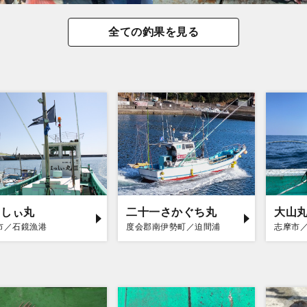
全ての釣果を見る
っしぃ丸
二十一さかぐち丸
大山
市／石鏡漁港
度会郡南伊勢町／迫間浦
志摩市