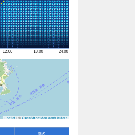
12:00
18:00
24:00
Leaflet
| ©
OpenStreetMap contributors
潮名