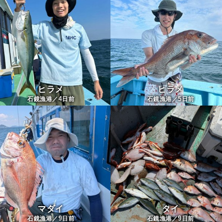
ヒラメ
ヒラメ
4
5
石鏡漁港／
日前
石鏡漁港／
日前
マダイ
タイ
9
9
石鏡漁港／
日前
石鏡漁港／
日前