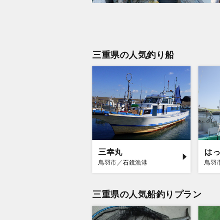
三重県の人気釣り船
三幸丸
は
鳥羽市／石鏡漁港
鳥羽
三重県の人気船釣りプラン