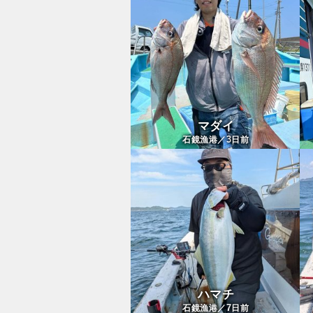
マダイ
3
石鏡漁港／
日前
ハマチ
7
石鏡漁港／
日前