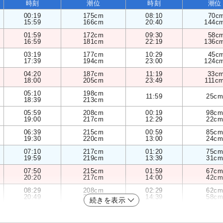
時刻
潮位
時刻
潮位
00:19
175cm
08:10
70c
15:59
166cm
20:40
144c
01:59
172cm
09:30
58c
16:59
181cm
22:19
136c
03:19
177cm
10:29
45c
17:39
194cm
23:00
124c
04:20
187cm
11:19
33c
18:00
205cm
23:49
111c
05:10
198cm
11:59
25cm
18:39
213cm
05:59
208cm
00:19
98cm
19:00
217cm
12:29
22cm
06:39
215cm
00:59
85cm
19:30
220cm
13:00
24cm
07:10
217cm
01:20
75cm
19:59
219cm
13:39
31cm
07:50
215cm
01:59
67cm
20:20
217cm
14:00
42cm
08:29
208cm
02:29
62cm
20:49
212cm
14:39
58cm
続きを表示