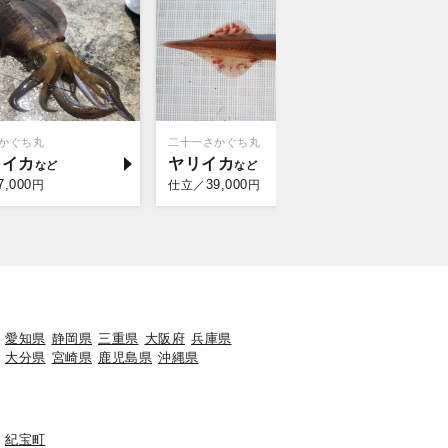
かぐち丸
二十一さかぐち丸
はっしぃ丸
リイカ
ヤリイカ
マダイ
7,000
39,000
12,
円
仕立／
円
乗合／
愛知県
静岡県
三重県
大阪府
兵庫県
大分県
宮崎県
鹿児島県
沖縄県
紀宝町