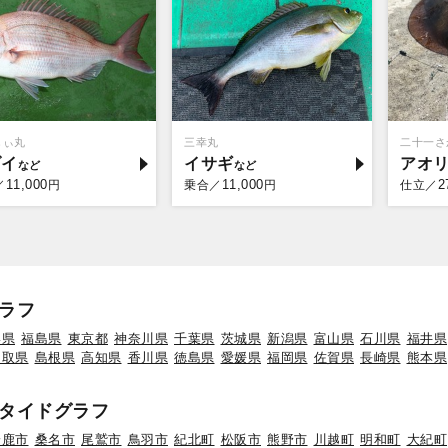
しぃ丸
三幸丸
二十一さ
ダイ
イサギ
アオ
11,000
11,000
2
／
円
乗合／
円
仕立／
ラフ
形県
福島県
東京都
神奈川県
千葉県
茨城県
新潟県
富山県
石川県
福井県
鳥取県
島根県
高知県
香川県
徳島県
愛媛県
福岡県
佐賀県
長崎県
熊本県
タイドグラフ
鈴鹿市
桑名市
尾鷲市
鳥羽市
紀北町
松阪市
熊野市
川越町
明和町
大紀町