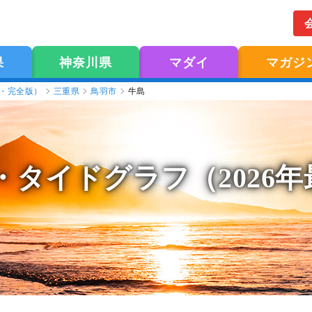
果
神奈川県
マダイ
マガジ
版・完全版）
三重県
鳥羽市
牛島
・タイドグラフ（2026