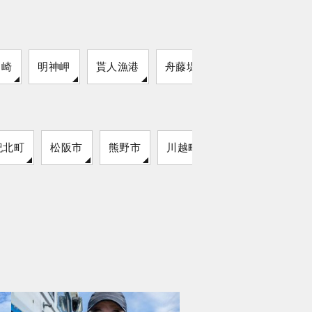
之崎
明神岬
貰人漁港
舟藤堤防
明石港白灯
紀北町
松阪市
熊野市
川越町
明和町
大紀