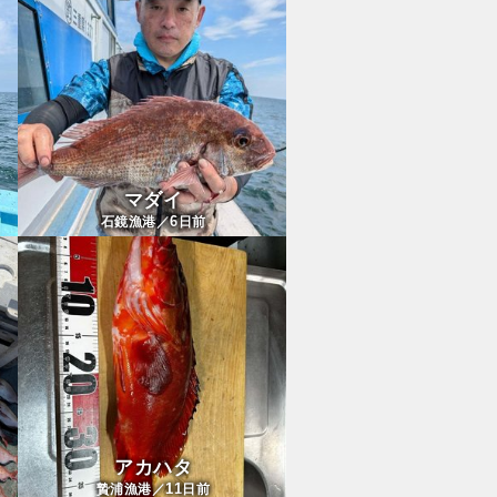
マダイ
6
石鏡漁港／
日前
アカハタ
11
贄浦漁港／
日前