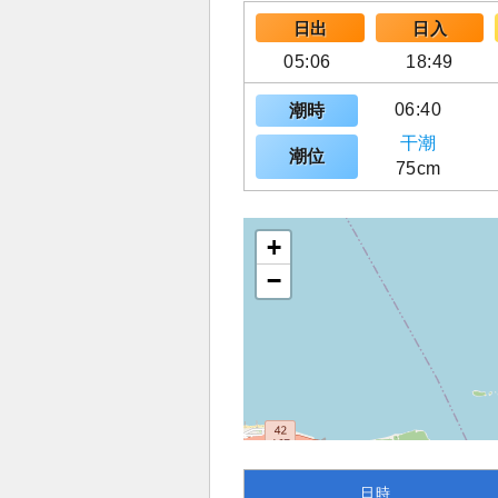
日出
日入
05:06
18:49
06:40
潮時
干潮
潮位
75cm
+
−
日時