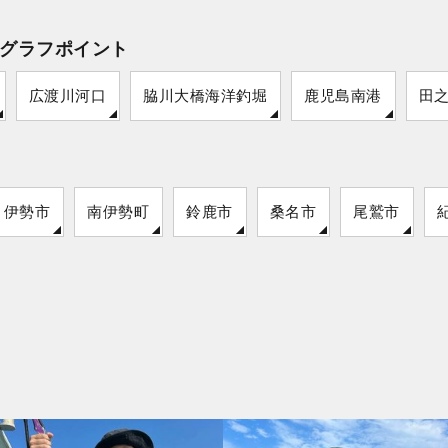
グラフポイント
広渡川河口
脇川大橋海洋釣堀
鹿児島南港
田
伊勢市
南伊勢町
鈴鹿市
桑名市
尾鷲市