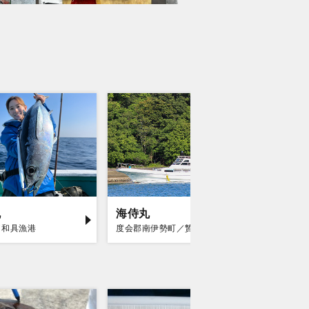
丸
海侍丸
大忠丸
／和具漁港
度会郡南伊勢町／贄浦漁港
志摩市／和