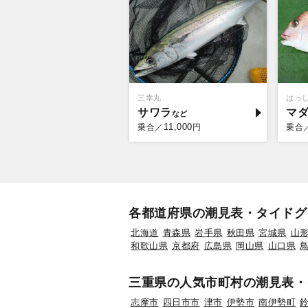
三幸丸
はっ
サワラ
マ
11,000
乗合／
円
乗合
各都道府県の潮見表・タイドグ
北海道
青森県
岩手県
秋田県
宮城県
山
和歌山県
京都府
広島県
岡山県
山口県
三重県の人気市町村の潮見表・
志摩市
四日市市
津市
伊勢市
南伊勢町