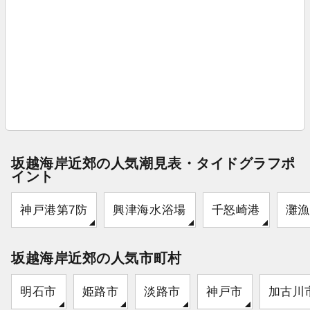
坂越海岸近郊の人気潮見表・タイドグラフポ
イント
神戸港第7防
興津海水浴場
千怒崎港
灘漁
坂越海岸近郊の人気市町村
明石市
姫路市
淡路市
神戸市
加古川