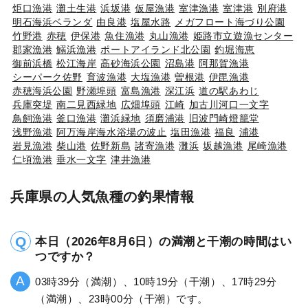
炬口漁港
灘土生港
浜坂港
仮屋漁港
室津漁港
室津港
別府港
明石海浜ベランダ
由良港
塩屋水路
メガフロート海づり公園
竹野港
赤穂
伊保港
魚住漁港
丸山漁港
姫路市立遊漁センター
郡家漁港
鰯浜漁港
ポートアイランド北公園
釣堀海恵
御前浜橋
松江海岸
高砂海浜公園
沼島港
阿那賀漁港
シーパーク佐野
育波漁港
大塩漁港
曽根港
伊毘漁港
赤穂海浜公園
野瀬埠頭
富島漁港
深江浜
道の駅あわじ
兵庫突堤
南二見西緑地
広畑埠頭
江崎
加古川河口一文字
鳥飼漁港
釜口漁港
灘浜緑地
須磨浦港
旧波門崎燈籠堂
浅野漁港
阿万海岸海水浴場の波止
塩田漁港
福良
浦港
岩見漁港
柴山港
佐野新島
諸寄漁港
灘浜
坂越漁港
尾崎漁港
仁頃漁港
垂水一文字
津井漁港
兵庫県の人気魚種の釣果情報
本日（2026年8月6日）の満潮と干潮の時間はい
つですか？
03時39分（満潮）、10時19分（干潮）、17時29分
（満潮）、23時00分（干潮）です。