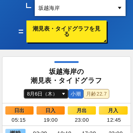
潮見表・タイドグラフを見
る
坂越海岸の
潮見表・タイドグラフ
小潮
月齢
22.7
日出
日入
月出
月入
05:15
19:00
23:00
12:45