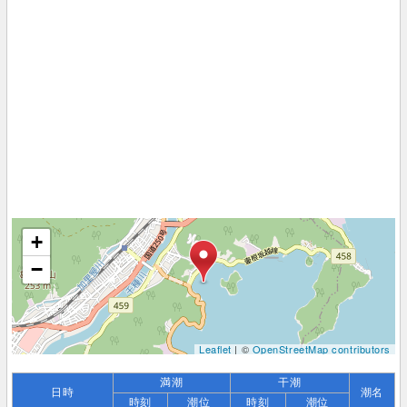
+
−
Leaflet
| ©
OpenStreetMap contributors
満潮
干潮
日時
潮名
時刻
潮位
時刻
潮位