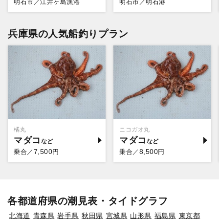
明石市／江井ヶ島漁港
明石市／明石港
兵庫県の人気船釣りプラン
橘丸
ニコガオ丸
マダコ
マダコ
7,500
8,500
乗合／
円
乗合／
円
各都道府県の潮見表・タイドグラフ
北海道
青森県
岩手県
秋田県
宮城県
山形県
福島県
東京都