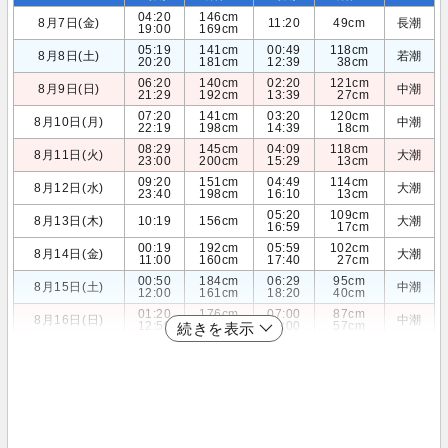
04:20
146cm
8月7日(金)
11:20
49cm
長潮
19:00
169cm
05:19
141cm
00:49
118cm
8月8日(土)
若潮
20:20
181cm
12:39
38cm
06:20
140cm
02:20
121cm
8月9日(日)
中潮
21:29
192cm
13:39
27cm
07:20
141cm
03:20
120cm
8月10日(月)
中潮
22:19
198cm
14:39
18cm
08:29
145cm
04:09
118cm
8月11日(火)
大潮
23:00
200cm
15:29
13cm
09:20
151cm
04:49
114cm
8月12日(水)
大潮
23:40
198cm
16:10
13cm
05:20
109cm
8月13日(木)
10:19
156cm
大潮
16:59
17cm
00:19
192cm
05:59
102cm
8月14日(金)
大潮
11:00
160cm
17:40
27cm
00:50
184cm
06:29
95cm
8月15日(土)
中潮
12:00
161cm
18:20
40cm
01:20
176cm
07:00
87cm
8月16日(日)
中潮
12:59
160cm
19:00
57cm
続きを表示