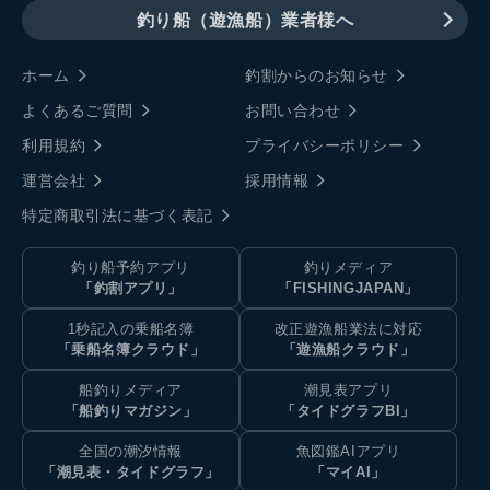
釣り船（遊漁船）業者様へ
ホーム
釣割からのお知らせ
よくあるご質問
お問い合わせ
利用規約
プライバシーポリシー
運営会社
採用情報
特定商取引法に基づく表記
釣り船予約アプリ
釣りメディア
「釣割アプリ」
「FISHINGJAPAN」
1秒記入の乗船名簿
改正遊漁船業法に対応
「乗船名簿クラウド」
「遊漁船クラウド」
船釣りメディア
潮見表アプリ
「船釣りマガジン」
「タイドグラフBI」
全国の潮汐情報
魚図鑑AIアプリ
「潮見表・タイドグラフ」
「マイAI」