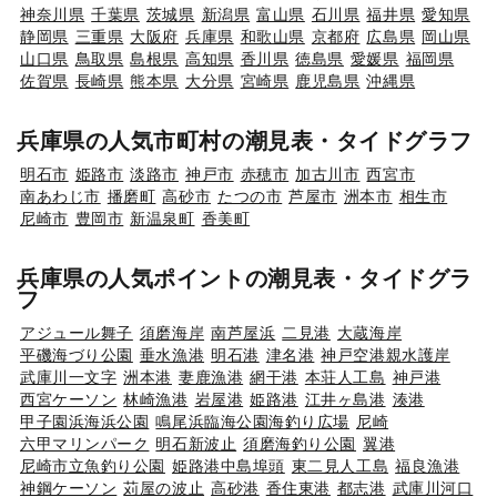
神奈川県
千葉県
茨城県
新潟県
富山県
石川県
福井県
愛知県
静岡県
三重県
大阪府
兵庫県
和歌山県
京都府
広島県
岡山県
山口県
鳥取県
島根県
高知県
香川県
徳島県
愛媛県
福岡県
佐賀県
長崎県
熊本県
大分県
宮崎県
鹿児島県
沖縄県
兵庫県の人気市町村の潮見表・タイドグラフ
明石市
姫路市
淡路市
神戸市
赤穂市
加古川市
西宮市
南あわじ市
播磨町
高砂市
たつの市
芦屋市
洲本市
相生市
尼崎市
豊岡市
新温泉町
香美町
兵庫県の人気ポイントの潮見表・タイドグラ
フ
アジュール舞子
須磨海岸
南芦屋浜
二見港
大蔵海岸
平磯海づり公園
垂水漁港
明石港
津名港
神戸空港親水護岸
武庫川一文字
洲本港
妻鹿漁港
網干港
本荘人工島
神戸港
西宮ケーソン
林崎漁港
岩屋港
姫路港
江井ヶ島港
湊港
甲子園浜海浜公園
鳴尾浜臨海公園海釣り広場
尼崎
六甲マリンパーク
明石新波止
須磨海釣り公園
翼港
尼崎市立魚釣り公園
姫路港中島埠頭
東二見人工島
福良漁港
神鋼ケーソン
苅屋の波止
高砂港
香住東港
都志港
武庫川河口