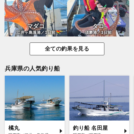
マダコ
タコ
1
1
江井ヶ島漁港／
日前
須磨港／
日前
全ての釣果を見る
兵庫県の人気釣り船
橘丸
釣り船 名田屋