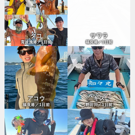
タコ
サワラ
1
1
育波漁港／
日前
福良港／
日前
アコウ
キス
1
1
福良港／
日前
野田川／
日前