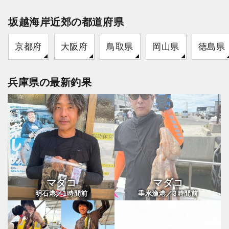
坂越海岸近郊の都道府県
京都府
大阪府
鳥取県
岡山県
徳島県
兵庫県の最新釣果
マダコ
マダコ
1
3
明石港／
時間前
垂水漁港／
時間前