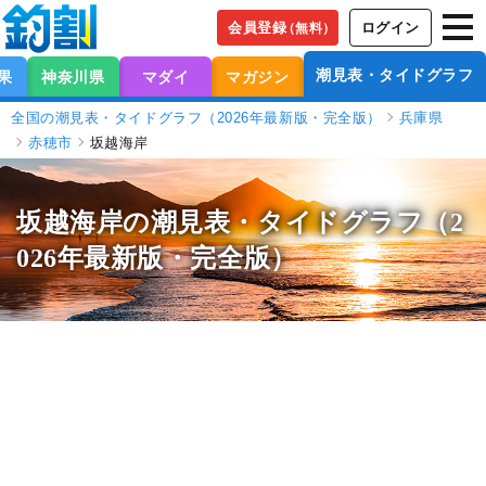
会員登録
ログイン
（無料）
潮見表・タイドグラフ
果
神奈川県
マダイ
マガジン
全国の潮見表・タイドグラフ（2026年最新版・完全版）
兵庫県
赤穂市
坂越海岸
坂越海岸の潮見表
・タイドグラフ（2
026年最新版・完全版）