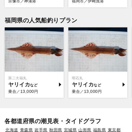
宗像市／神湊港
福岡市／伊崎漁港
福岡県の人気船釣りプラン
第二大福丸
明石丸
ヤリイカ
ヤリイカ
13,000
13,000
乗合／
円
乗合／
円
各都道府県の潮見表・タイドグラフ
北海道
青森県
岩手県
秋田県
宮城県
山形県
福島県
東京都