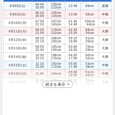
04:40
150cm
8月8日(土)
12:49
69cm
若潮
20:00
123cm
06:20
156cm
8月9日(日)
13:59
56cm
中潮
20:49
134cm
07:39
167cm
01:30
106cm
8月10日(月)
中潮
21:20
143cm
14:49
44cm
08:30
179cm
02:29
94cm
8月11日(火)
大潮
21:50
152cm
15:29
35cm
09:19
188cm
03:10
81cm
8月12日(水)
大潮
22:19
160cm
16:00
29cm
09:59
195cm
03:49
70cm
8月13日(木)
大潮
22:40
165cm
16:30
28cm
10:30
196cm
04:20
60cm
8月14日(金)
大潮
23:10
170cm
17:00
32cm
11:10
192cm
05:00
53cm
8月15日(土)
中潮
23:39
172cm
17:30
38cm
05:39
51cm
8月16日(日)
11:40
184cm
中潮
18:00
48cm
00:00
172cm
06:10
52cm
8月17日(月)
中潮
12:20
172cm
18:29
59cm
続きを表示