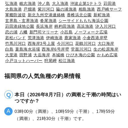
弘漁港
岐志漁港
沖ノ島
大入漁港
沖波止第1テトラ
苅田港
大島漁港
戸畑港
紫川河口
脇の浦漁港
相島漁港
西戸崎サーフ
軍艦防波堤
新北九州空港連絡橋
香椎浜北公園
新町漁港
玄界島・玄界漁港
沓尾漁港
シーサイドももち海浜公園
苅田港緑地公園
長浜海岸
柄杓田漁港
高浜漁港
汐入川河口
恋の浦
八幡
新門司マリーナ
小呂島
ノーフォーク広場
若松バンド
荒津漁港
伊崎漁港
鹿家漁港
小倉西港岸壁
竹馬川河口
西海岸3号上屋
今川河口
花鶴川河口
大口海岸
白島
蓑島海水浴場
西海岸6号岸壁
堂面川河口
生の松原海岸
大里港
田野浦
大岳海岸
本城橋
ひびき海の公園
かもめ広場
小戸ヨットハーバー
狩尾岬
松江漁港
福岡県の人気魚種の釣果情報
本日（2026年8月7日）の満潮と干潮の時間はい
つですか？
03時00分（満潮）、10時59分（干潮）、17時59分
（満潮）、21時30分（干潮）です。