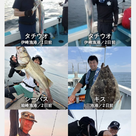
タチウオ
タチウオ
1
2
伊崎漁港／
日前
伊崎漁港／
日前
シーバス
キス
2
2
箱崎漁港／
日前
三池港／
日前