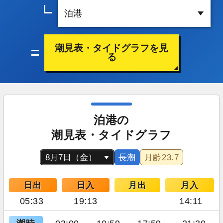
潮見表・タイドグラフを見
る
泊港の
潮見表・タイドグラフ
長潮
月齢
23.7
日出
日入
月出
月入
05:33
19:13
14:11