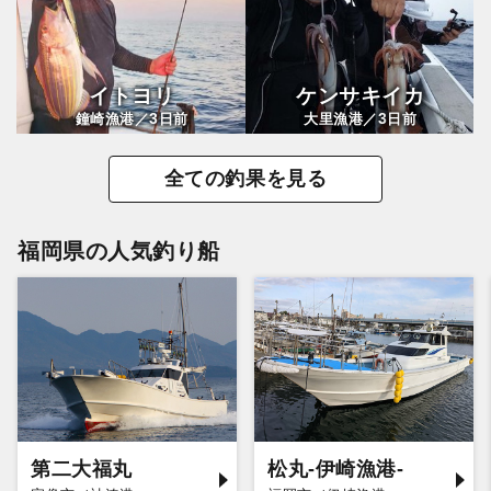
イトヨリ
ケンサキイカ
3
3
鐘崎漁港／
日前
大里漁港／
日前
全ての釣果を見る
福岡県の人気釣り船
第二大福丸
松丸-伊崎漁港-