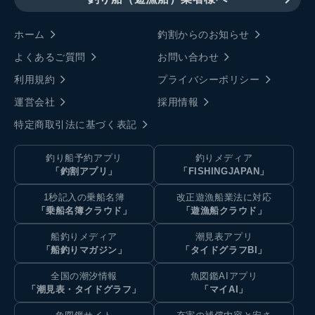
ホーム
釣割からのお知らせ
よくあるご質問
お問い合わせ
利用規約
プライバシーポリシー
運営会社
採用情報
特定商取引法に基づく表記
釣り船予約アプリ
釣りメディア
「釣割アプリ」
「FISHINGJAPAN」
1秒記入の乗船名簿
改正遊漁船業法に対応
「乗船名簿クラウド」
「遊漁船クラウド」
船釣りメディア
潮見表アプリ
「船釣りマガジン」
「タイドグラフBI」
全国の潮汐情報
魚図鑑AIアプリ
「潮見表・タイドグラフ」
「マイAI」