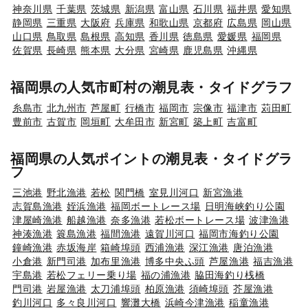
神奈川県
千葉県
茨城県
新潟県
富山県
石川県
福井県
愛知県
静岡県
三重県
大阪府
兵庫県
和歌山県
京都府
広島県
岡山県
山口県
鳥取県
島根県
高知県
香川県
徳島県
愛媛県
福岡県
佐賀県
長崎県
熊本県
大分県
宮崎県
鹿児島県
沖縄県
福岡県の人気市町村の潮見表・タイドグラフ
糸島市
北九州市
芦屋町
行橋市
福岡市
宗像市
福津市
苅田町
豊前市
古賀市
岡垣町
大牟田市
新宮町
築上町
吉富町
福岡県の人気ポイントの潮見表・タイドグラ
フ
三池港
野北漁港
若松
関門橋
室見川河口
新宮漁港
志賀島漁港
姪浜漁港
福岡ボートレース場
日明海峡釣り公園
津屋崎漁港
船越漁港
奈多漁港
若松ボートレース場
波津漁港
神湊漁港
簑島漁港
福間漁港
遠賀川河口
福岡市海釣り公園
鐘崎漁港
赤坂海岸
箱崎埠頭
西浦漁港
深江漁港
唐泊漁港
小倉港
新門司港
加布里漁港
博多中央ふ頭
芦屋漁港
福吉漁港
宇島港
若松フェリー乗り場
福の浦漁港
脇田海釣り桟橋
門司港
岩屋漁港
太刀浦埠頭
柏原漁港
須崎埠頭
芥屋漁港
釣川河口
多々良川河口
響灘大橋
浜崎今津漁港
稲童漁港