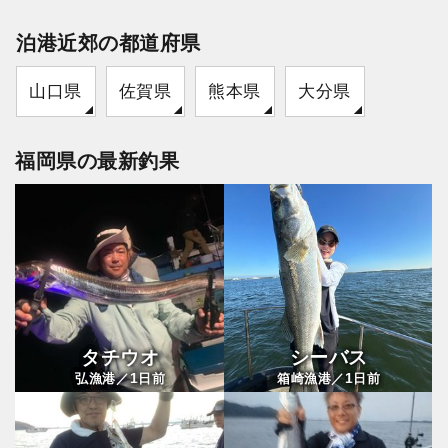
泊港近郊の都道府県
山口県
佐賀県
熊本県
大分県
福岡県の最新釣果
タチウオ
シーバス
1
1
弘漁港／
日前
箱崎漁港／
日前