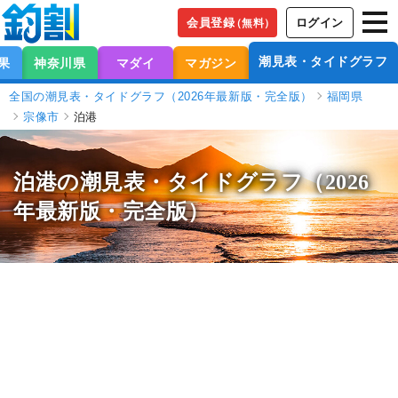
会員登録
ログイン
（無料）
潮見表・タイドグラフ
果
神奈川県
マダイ
マガジン
全国の潮見表・タイドグラフ（2026年最新版・完全版）
福岡県
宗像市
泊港
泊港の潮見表
・タイドグラフ（2026
年最新版・完全版）