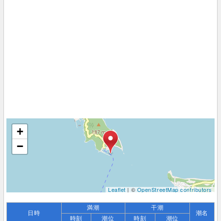
+
−
Leaflet
| ©
OpenStreetMap contributors
満潮
干潮
日時
潮名
時刻
潮位
時刻
潮位