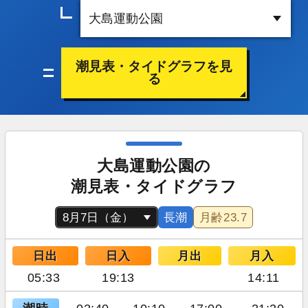
潮見表・タイドグラフを見
る
大島運動公園の
潮見表・タイドグラフ
長潮
月齢
23.7
日出
日入
月出
月入
05:33
19:13
14:11