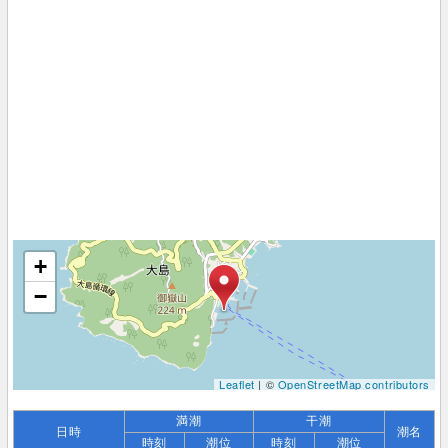
+
−
Leaflet
| ©
OpenStreetMap contributors
満潮
干潮
日時
潮名
時刻
潮位
時刻
潮位