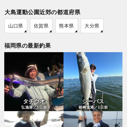
大島運動公園近郊の都道府県
山口県
佐賀県
熊本県
大分県
福岡県の最新釣果
タチウオ
シーバス
1
1
弘漁港／
日前
箱崎漁港／
日前