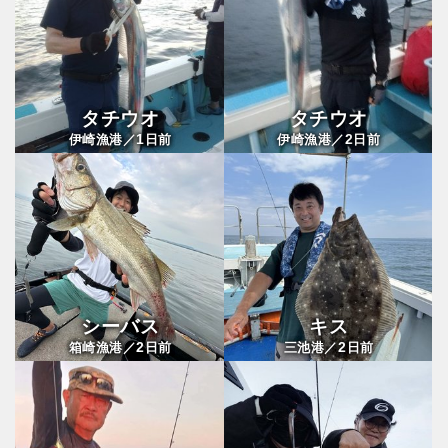
タチウオ
タチウオ
1
2
伊崎漁港／
日前
伊崎漁港／
日前
シーバス
キス
2
2
箱崎漁港／
日前
三池港／
日前