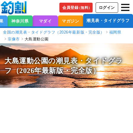
会員登録
ログイン
（無料）
潮見表・タイドグラフ
果
神奈川県
マダイ
マガジン
全国の潮見表・タイドグラフ（2026年最新版・完全版）
福岡県
宗像市
大島運動公園
大島運動公園の潮見表
・タイドグラ
フ（2026年最新版・完全版）