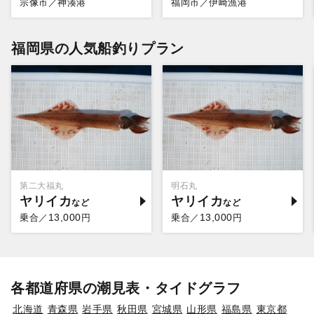
宗像市／神湊港
福岡市／伊崎漁港
福岡県の人気船釣りプラン
第二大福丸
明石丸
ヤリイカ
ヤリイカ
13,000
13,000
乗合／
円
乗合／
円
各都道府県の潮見表・タイドグラフ
北海道
青森県
岩手県
秋田県
宮城県
山形県
福島県
東京都