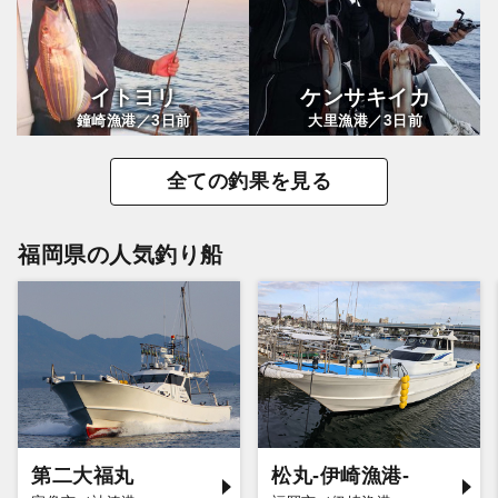
イトヨリ
ケンサキイカ
3
3
鐘崎漁港／
日前
大里漁港／
日前
全ての釣果を見る
福岡県の人気釣り船
第二大福丸
松丸-伊崎漁港-