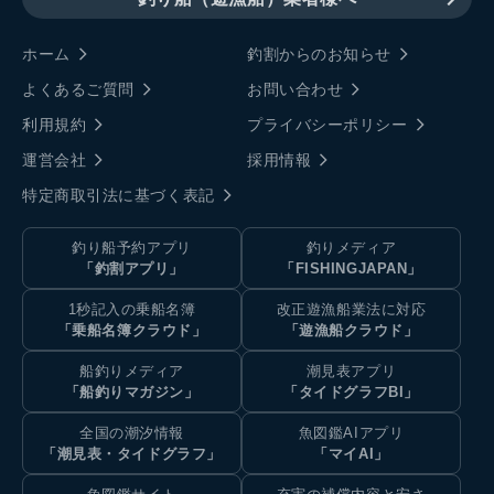
ホーム
釣割からのお知らせ
よくあるご質問
お問い合わせ
利用規約
プライバシーポリシー
運営会社
採用情報
特定商取引法に基づく表記
釣り船予約アプリ
釣りメディア
「釣割アプリ」
「FISHINGJAPAN」
1秒記入の乗船名簿
改正遊漁船業法に対応
「乗船名簿クラウド」
「遊漁船クラウド」
船釣りメディア
潮見表アプリ
「船釣りマガジン」
「タイドグラフBI」
全国の潮汐情報
魚図鑑AIアプリ
「潮見表・タイドグラフ」
「マイAI」