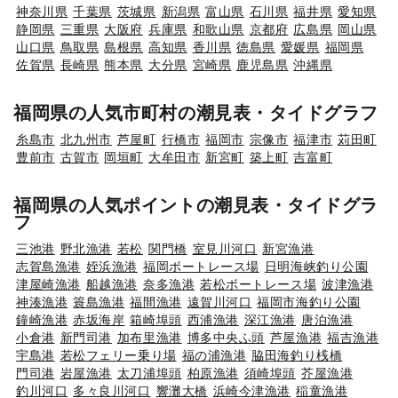
神奈川県
千葉県
茨城県
新潟県
富山県
石川県
福井県
愛知県
静岡県
三重県
大阪府
兵庫県
和歌山県
京都府
広島県
岡山県
山口県
鳥取県
島根県
高知県
香川県
徳島県
愛媛県
福岡県
佐賀県
長崎県
熊本県
大分県
宮崎県
鹿児島県
沖縄県
福岡県の人気市町村の潮見表・タイドグラフ
糸島市
北九州市
芦屋町
行橋市
福岡市
宗像市
福津市
苅田町
豊前市
古賀市
岡垣町
大牟田市
新宮町
築上町
吉富町
福岡県の人気ポイントの潮見表・タイドグラ
フ
三池港
野北漁港
若松
関門橋
室見川河口
新宮漁港
志賀島漁港
姪浜漁港
福岡ボートレース場
日明海峡釣り公園
津屋崎漁港
船越漁港
奈多漁港
若松ボートレース場
波津漁港
神湊漁港
簑島漁港
福間漁港
遠賀川河口
福岡市海釣り公園
鐘崎漁港
赤坂海岸
箱崎埠頭
西浦漁港
深江漁港
唐泊漁港
小倉港
新門司港
加布里漁港
博多中央ふ頭
芦屋漁港
福吉漁港
宇島港
若松フェリー乗り場
福の浦漁港
脇田海釣り桟橋
門司港
岩屋漁港
太刀浦埠頭
柏原漁港
須崎埠頭
芥屋漁港
釣川河口
多々良川河口
響灘大橋
浜崎今津漁港
稲童漁港