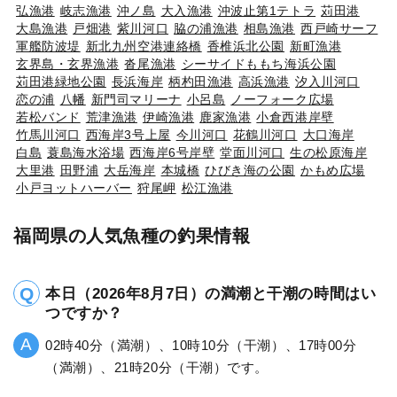
弘漁港
岐志漁港
沖ノ島
大入漁港
沖波止第1テトラ
苅田港
大島漁港
戸畑港
紫川河口
脇の浦漁港
相島漁港
西戸崎サーフ
軍艦防波堤
新北九州空港連絡橋
香椎浜北公園
新町漁港
玄界島・玄界漁港
沓尾漁港
シーサイドももち海浜公園
苅田港緑地公園
長浜海岸
柄杓田漁港
高浜漁港
汐入川河口
恋の浦
八幡
新門司マリーナ
小呂島
ノーフォーク広場
若松バンド
荒津漁港
伊崎漁港
鹿家漁港
小倉西港岸壁
竹馬川河口
西海岸3号上屋
今川河口
花鶴川河口
大口海岸
白島
蓑島海水浴場
西海岸6号岸壁
堂面川河口
生の松原海岸
大里港
田野浦
大岳海岸
本城橋
ひびき海の公園
かもめ広場
小戸ヨットハーバー
狩尾岬
松江漁港
福岡県の人気魚種の釣果情報
本日（2026年8月7日）の満潮と干潮の時間はい
つですか？
02時40分（満潮）、10時10分（干潮）、17時00分
（満潮）、21時20分（干潮）です。