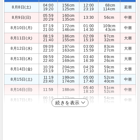
04:00
156cm
12:00
68cm
8月8日(土)
若潮
19:20
125cm
23:19
114cm
05:59
160cm
8月9日(日)
13:30
56cm
中潮
20:29
135cm
07:19
172cm
01:00
109cm
8月10日(月)
中潮
21:00
146cm
14:30
43cm
08:19
186cm
02:09
97cm
8月11日(火)
大潮
21:40
155cm
15:19
32cm
09:09
197cm
03:00
83cm
8月12日(水)
大潮
22:10
163cm
15:59
27cm
09:59
204cm
03:40
69cm
8月13日(木)
大潮
22:40
169cm
16:39
26cm
10:39
204cm
04:29
59cm
8月14日(金)
大潮
23:19
173cm
17:10
31cm
11:19
199cm
05:00
52cm
8月15日(土)
中潮
23:40
174cm
17:40
40cm
05:40
51cm
8月16日(日)
11:59
188cm
中潮
18:10
52cm
00:19
173cm
06:20
54cm
8月17日(月)
中潮
12:30
173cm
18:39
65cm
続きを表示