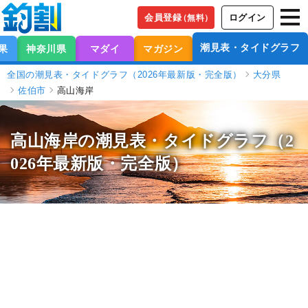
会員登録
ログイン
（無料）
潮見表・タイドグラフ
果
神奈川県
マダイ
マガジン
全国の潮見表・タイドグラフ（2026年最新版・完全版）
大分県
佐伯市
高山海岸
高山海岸の潮見表
・タイドグラフ（2
026年最新版・完全版）