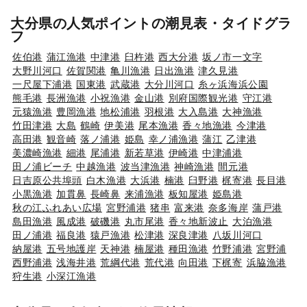
大分県の人気ポイントの潮見表・タイドグラ
フ
佐伯港
蒲江漁港
中津港
臼杵港
西大分港
坂ノ市一文字
大野川河口
佐賀関港
亀川漁港
日出漁港
津久見港
一尺屋下浦港
国東港
武蔵港
大分川河口
糸ヶ浜海浜公園
熊毛港
長洲漁港
小祝漁港
金山港
別府国際観光港
守江港
元猿漁港
豊岡漁港
地松浦港
羽根港
大入島港
大神漁港
竹田津港
大島
鶴崎
伊美港
尾本漁港
香々地漁港
今津港
高田港
観音崎
落ノ浦港
姫島
幸ノ浦漁港
蒲江
乙津港
美濃崎漁港
細港
尾浦港
新若草港
伊崎港
中津浦港
田ノ浦ビーチ
中越漁港
波当津漁港
神崎漁港
間元港
日吉原公共埠頭
白木漁港
大浜港
楠港
臼野港
梶寄港
長目港
小黒漁港
加貫鼻
長崎鼻
来浦漁港
板知屋港
姫島港
秋の江ふれあい広場
宮野浦港
猪串
富来港
奈多海岸
蒲戸港
島田漁港
風成港
破磯港
丸市尾港
香々地新波止
大泊漁港
田ノ浦港
福良港
猿戸漁港
松津港
深良津港
八坂川河口
納屋港
五号地護岸
天神港
楠屋港
種田漁港
竹野浦港
宮野浦
西野浦港
浅海井港
荒綱代港
荒代港
向田港
下梶寄
浜脇漁港
狩生港
小深江漁港