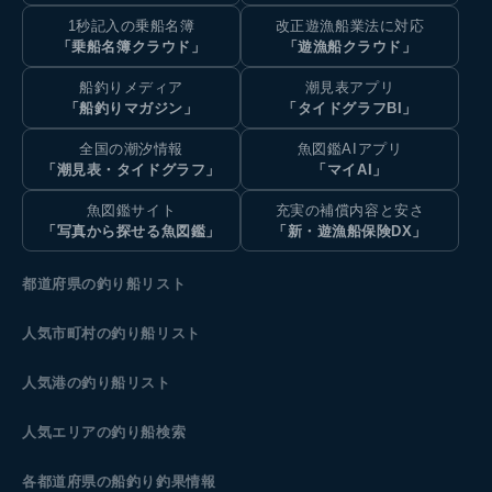
1秒記入の乗船名簿
改正遊漁船業法に対応
「乗船名簿クラウド」
「遊漁船クラウド」
船釣りメディア
潮見表アプリ
「船釣りマガジン」
「タイドグラフBI」
全国の潮汐情報
魚図鑑AIアプリ
「潮見表・タイドグラフ」
「マイAI」
魚図鑑サイト
充実の補償内容と安さ
「写真から探せる魚図鑑」
「新・遊漁船保険DX」
都道府県の釣り船リスト
人気市町村の釣り船リスト
人気港の釣り船リスト
人気エリアの釣り船検索
各都道府県の船釣り釣果情報