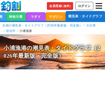
会員登録
ログイン
（無料）
潮見表・タイドグラフ
果
神奈川県
マダイ
マガジン
全国の潮見表・タイドグラフ（2026年最新版・完全版）
大分県
佐伯市
小浦漁港
小浦漁港の潮見表
・タイドグラフ（2
026年最新版・完全版）