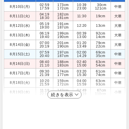
02:59
173cm
10:39
30cm
8月10日(月)
中潮
17:59
172cm
23:00
121cm
04:19
182cm
8月11日(火)
11:30
19cm
大潮
18:30
181cm
05:19
191cm
8月12日(水)
12:20
13cm
大潮
19:00
187cm
06:19
199cm
00:39
92cm
8月13日(木)
大潮
19:40
190cm
13:00
14cm
07:00
201cm
01:20
79cm
8月14日(金)
大潮
20:19
190cm
13:49
22cm
07:59
197cm
02:00
69cm
8月15日(土)
中潮
20:40
187cm
14:29
35cm
08:40
188cm
02:40
63cm
8月16日(日)
中潮
21:10
183cm
15:00
54cm
09:30
174cm
03:20
61cm
8月17日(月)
中潮
21:39
177cm
15:30
74cm
10:20
159cm
04:00
63cm
8月18日(火)
中潮
21:59
172cm
15:59
93cm
11:19
143cm
04:49
67cm
8月19日(水)
小潮
22:19
168cm
16:19
110cm
続きを表示