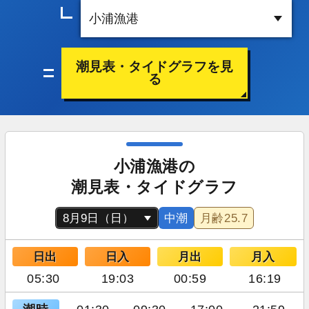
潮見表・タイドグラフを見
る
小浦漁港の
潮見表・タイドグラフ
中潮
月齢
25.7
日出
日入
月出
月入
05:30
19:03
00:59
16:19