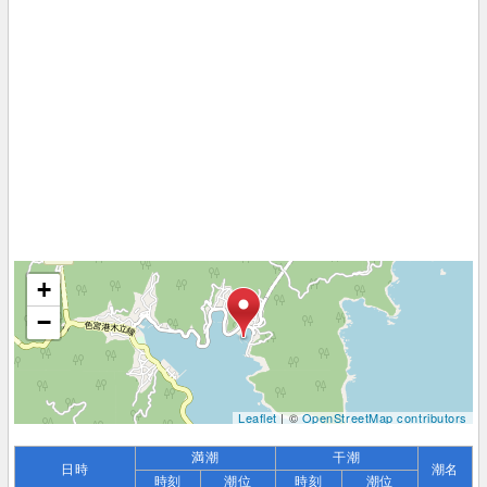
+
−
Leaflet
| ©
OpenStreetMap contributors
満潮
干潮
日時
潮名
時刻
潮位
時刻
潮位