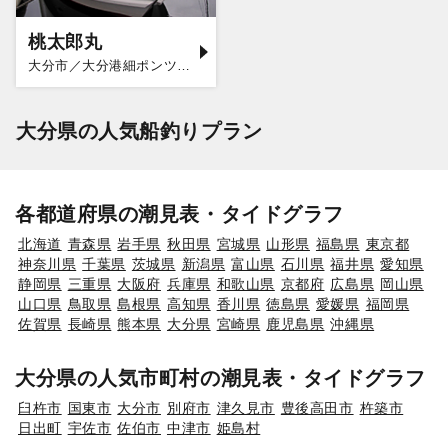
桃太郎丸
大分市／大分港細ポンツーン
大分県の人気船釣りプラン
各都道府県の潮見表・タイドグラフ
北海道
青森県
岩手県
秋田県
宮城県
山形県
福島県
東京都
神奈川県
千葉県
茨城県
新潟県
富山県
石川県
福井県
愛知県
静岡県
三重県
大阪府
兵庫県
和歌山県
京都府
広島県
岡山県
山口県
鳥取県
島根県
高知県
香川県
徳島県
愛媛県
福岡県
佐賀県
長崎県
熊本県
大分県
宮崎県
鹿児島県
沖縄県
大分県の人気市町村の潮見表・タイドグラフ
臼杵市
国東市
大分市
別府市
津久見市
豊後高田市
杵築市
日出町
宇佐市
佐伯市
中津市
姫島村