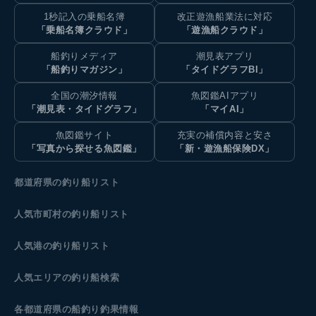
1秒記入の乗船名簿
改正遊漁船業法に対応
「乗船名簿クラウド」
「遊漁船クラウド」
船釣りメディア
潮見表アプリ
「船釣りマガジン」
「タイドグラフBI」
全国の潮汐情報
魚図鑑AIアプリ
「潮見表・タイドグラフ」
「マイAI」
魚図鑑サイト
充実の補償内容と安さ
「写真から探せる魚図鑑」
「新・遊漁船保険DX」
都道府県の釣り船リスト
人気市町村の釣り船リスト
人気港の釣り船リスト
人気エリアの釣り船検索
各都道府県の船釣り釣果情報