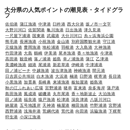
大分県の人気ポイントの潮見表・タイドグラ
フ
佐伯港
蒲江漁港
中津港
臼杵港
西大分港
坂ノ市一文字
大野川河口
佐賀関港
亀川漁港
日出漁港
津久見港
一尺屋下浦港
国東港
武蔵港
大分川河口
糸ヶ浜海浜公園
熊毛港
長洲漁港
小祝漁港
金山港
別府国際観光港
守江港
元猿漁港
豊岡漁港
地松浦港
羽根港
大入島港
大神漁港
竹田津港
大島
鶴崎
伊美港
尾本漁港
香々地漁港
今津港
高田港
観音崎
落ノ浦港
姫島
幸ノ浦漁港
蒲江
乙津港
美濃崎漁港
細港
尾浦港
新若草港
伊崎港
中津浦港
田ノ浦ビーチ
中越漁港
波当津漁港
神崎漁港
間元港
日吉原公共埠頭
白木漁港
大浜港
楠港
臼野港
梶寄港
長目港
小黒漁港
加貫鼻
長崎鼻
来浦漁港
板知屋港
姫島港
秋の江ふれあい広場
宮野浦港
猪串
富来港
奈多海岸
蒲戸港
島田漁港
風成港
破磯港
丸市尾港
香々地新波止
大泊漁港
田ノ浦港
福良港
猿戸漁港
松津港
深良津港
八坂川河口
納屋港
五号地護岸
天神港
楠屋港
種田漁港
竹野浦港
宮野浦
西野浦港
浅海井港
荒綱代港
荒代港
向田港
浜脇漁港
下梶寄
狩生港
小深江漁港