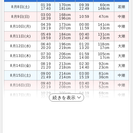
01:39
170cm
09:39
60cm
8月8日(土)
若潮
17:40
181cm
22:49
148cm
03:00
168cm
8月9日(日)
10:59
47cm
中潮
18:39
196cm
04:39
173cm
00:00
141cm
8月10日(月)
中潮
19:19
207cm
11:59
33cm
05:49
184cm
00:40
131cm
8月11日(火)
大潮
19:59
215cm
12:40
23cm
06:40
196cm
01:20
118cm
8月12日(水)
大潮
20:20
219cm
13:20
17cm
07:30
206cm
01:59
105cm
8月13日(木)
大潮
20:59
220cm
14:00
17cm
08:19
213cm
02:30
92cm
8月14日(金)
大潮
21:20
218cm
14:40
23cm
09:00
214cm
03:00
81cm
8月15日(土)
中潮
21:49
214cm
15:19
36cm
09:40
210cm
03:40
73cm
8月16日(日)
中潮
22:19
208cm
15:59
52cm
10:29
200cm
04:19
68cm
8月17日(月)
中潮
22:39
201cm
16:29
72cm
続きを表示