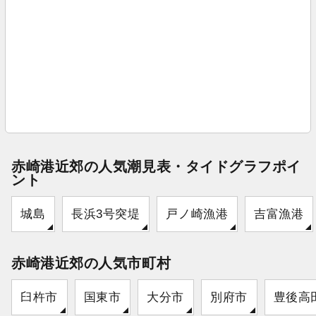
赤崎港近郊の人気潮見表・タイドグラフポイ
ント
城島
長浜3号突堤
戸ノ崎漁港
吉富漁港
赤崎港近郊の人気市町村
臼杵市
国東市
大分市
別府市
豊後高