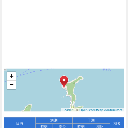
+
−
Leaflet
| ©
OpenStreetMap contributors
満潮
干潮
日時
潮名
時刻
潮位
時刻
潮位