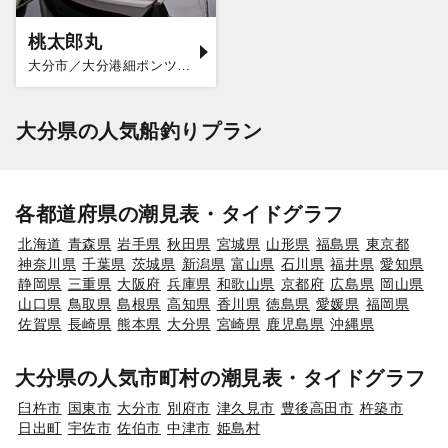
桃太郎丸
大分市／大分港細ポンツーン
大分県の人気船釣りプラン
各都道府県の潮見表・タイドグラフ
北海道
青森県
岩手県
秋田県
宮城県
山形県
福島県
東京都
神奈川県
千葉県
茨城県
新潟県
富山県
石川県
福井県
愛知県
静岡県
三重県
大阪府
兵庫県
和歌山県
京都府
広島県
岡山県
山口県
鳥取県
島根県
高知県
香川県
徳島県
愛媛県
福岡県
佐賀県
長崎県
熊本県
大分県
宮崎県
鹿児島県
沖縄県
大分県の人気市町村の潮見表・タイドグラフ
臼杵市
国東市
大分市
別府市
津久見市
豊後高田市
杵築市
日出町
宇佐市
佐伯市
中津市
姫島村