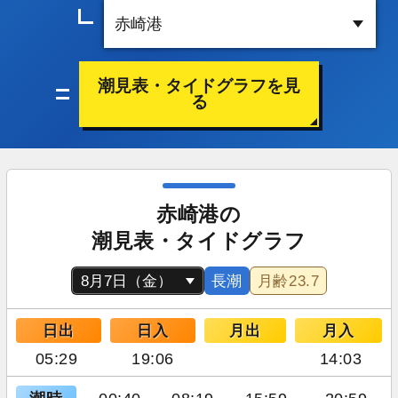
潮見表・タイドグラフを見
る
赤崎港の
潮見表・タイドグラフ
長潮
月齢
23.7
日出
日入
月出
月入
05:29
19:06
14:03