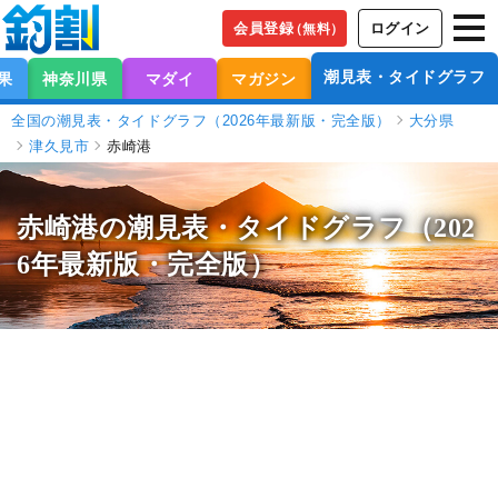
会員登録
ログイン
（無料）
潮見表・タイドグラフ
果
神奈川県
マダイ
マガジン
全国の潮見表・タイドグラフ（2026年最新版・完全版）
大分県
津久見市
赤崎港
赤崎港の潮見表
・タイドグラフ（202
6年最新版・完全版）