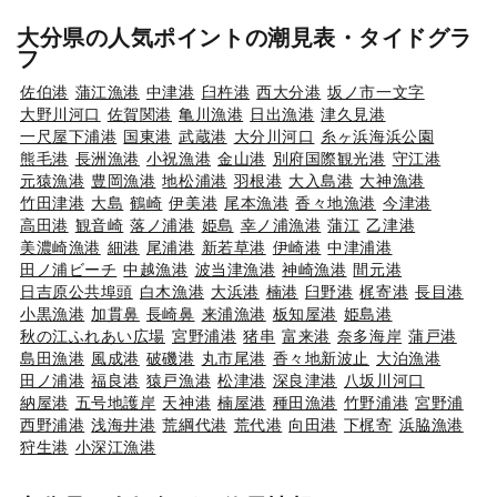
大分県の人気ポイントの潮見表・タイドグラ
フ
佐伯港
蒲江漁港
中津港
臼杵港
西大分港
坂ノ市一文字
大野川河口
佐賀関港
亀川漁港
日出漁港
津久見港
一尺屋下浦港
国東港
武蔵港
大分川河口
糸ヶ浜海浜公園
熊毛港
長洲漁港
小祝漁港
金山港
別府国際観光港
守江港
元猿漁港
豊岡漁港
地松浦港
羽根港
大入島港
大神漁港
竹田津港
大島
鶴崎
伊美港
尾本漁港
香々地漁港
今津港
高田港
観音崎
落ノ浦港
姫島
幸ノ浦漁港
蒲江
乙津港
美濃崎漁港
細港
尾浦港
新若草港
伊崎港
中津浦港
田ノ浦ビーチ
中越漁港
波当津漁港
神崎漁港
間元港
日吉原公共埠頭
白木漁港
大浜港
楠港
臼野港
梶寄港
長目港
小黒漁港
加貫鼻
長崎鼻
来浦漁港
板知屋港
姫島港
秋の江ふれあい広場
宮野浦港
猪串
富来港
奈多海岸
蒲戸港
島田漁港
風成港
破磯港
丸市尾港
香々地新波止
大泊漁港
田ノ浦港
福良港
猿戸漁港
松津港
深良津港
八坂川河口
納屋港
五号地護岸
天神港
楠屋港
種田漁港
竹野浦港
宮野浦
西野浦港
浅海井港
荒綱代港
荒代港
向田港
下梶寄
浜脇漁港
狩生港
小深江漁港