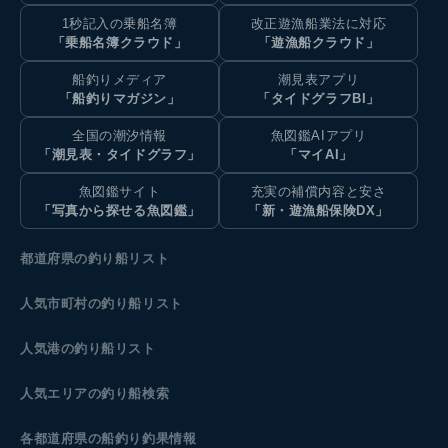
1秒記入の乗船名簿
改正遊漁船業法に対応
「乗船名簿クラウド」
「遊漁船クラウド」
船釣りメディア
潮見表アプリ
「船釣りマガジン」
「タイドグラフBI」
全国の潮汐情報
魚図鑑AIアプリ
「潮見表・タイドグラフ」
「マイAI」
魚図鑑サイト
充実の補償内容と安さ
「写真から探せる魚図鑑」
「新・遊漁船保険DX」
都道府県の釣り船リスト
人気市町村の釣り船リスト
人気港の釣り船リスト
人気エリアの釣り船検索
各都道府県の船釣り釣果情報