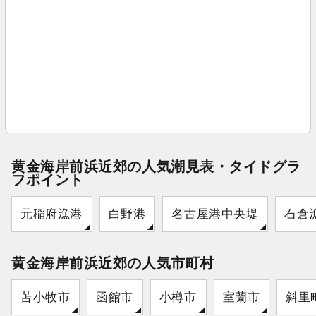
黄金海岸前浜近郊の人気潮見表・タイドグラ
フポイント
元稲府漁港
白野港
名古屋港中央堤
石倉
黄金海岸前浜近郊の人気市町村
苫小牧市
函館市
小樽市
室蘭市
斜里