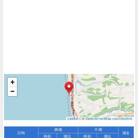
+
−
Leaflet
| ©
OpenStreetMap contributors
満潮
干潮
日時
潮名
時刻
潮位
時刻
潮位