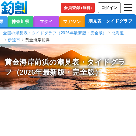
会員登録
ログイン
（無料）
潮見表・タイドグラフ
果
神奈川県
マダイ
マガジン
全国の潮見表・タイドグラフ（2026年最新版・完全版）
北海道
伊達市
黄金海岸前浜
黄金海岸前浜の潮見表
・タイドグラ
フ（2026年最新版・完全版）