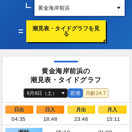
潮見表・タイドグラフを見
る
黄金海岸前浜の
潮見表・タイドグラフ
若潮
月齢
24.7
日出
日入
月出
月入
04:35
18:48
23:46
15:11