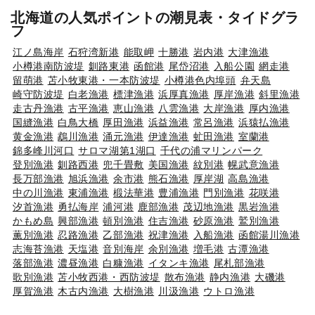
北海道の人気ポイントの潮見表・タイドグラ
フ
江ノ島海岸
石狩湾新港
能取岬
十勝港
岩内港
大津漁港
小樽港南防波堤
釧路東港
函館港
尾岱沼港
入船公園
網走港
留萌港
苫小牧東港・一本防波堤
小樽港色内埠頭
弁天島
崎守防波堤
白老漁港
標津漁港
浜厚真漁港
厚岸漁港
斜里漁港
走古丹漁港
古平漁港
恵山漁港
八雲漁港
大岸漁港
厚内漁港
国縫漁港
白鳥大橋
厚田漁港
浜益漁港
常呂漁港
浜猿払漁港
黄金漁港
鵡川漁港
涌元漁港
伊達漁港
虻田漁港
室蘭港
錦多峰川河口
サロマ湖第1湖口
千代の浦マリンパーク
登別漁港
釧路西港
兜千畳敷
美国漁港
紋別港
幌武意漁港
長万部漁港
旭浜漁港
余市港
熊石漁港
厚岸湖
高島漁港
中の川漁港
東浦漁港
椴法華港
豊浦漁港
門別漁港
花咲港
汐首漁港
勇払海岸
浦河港
鹿部漁港
茂辺地漁港
黒岩漁港
かもめ島
興部漁港
頓別漁港
住吉漁港
砂原漁港
鷲別漁港
薫別漁港
忍路漁港
乙部漁港
祝津漁港
入船漁港
函館湯川漁港
志海苔漁港
天塩港
音別海岸
余別漁港
増毛港
古潭漁港
落部漁港
濃昼漁港
白糠漁港
イタンキ漁港
尾札部漁港
歌別漁港
苫小牧西港・西防波堤
散布漁港
静内漁港
大磯港
厚賀漁港
木古内漁港
大樹漁港
川汲漁港
ウトロ漁港