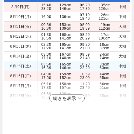
15:40
129cm
06:20
35cm
8月9日(日)
中潮
23:20
146cm
17:39
126cm
07:19
26cm
8月10日(月)
16:00
136cm
中潮
18:40
121cm
00:39
153cm
08:09
19cm
8月11日(火)
大潮
16:30
139cm
19:39
112cm
01:30
160cm
08:59
17cm
8月12日(水)
大潮
16:59
141cm
20:29
100cm
02:20
165cm
09:20
18cm
8月13日(木)
大潮
17:20
141cm
21:00
87cm
03:00
167cm
09:59
24cm
8月14日(金)
大潮
17:10
140cm
21:49
74cm
03:50
165cm
10:20
33cm
8月15日(土)
中潮
16:39
146cm
22:29
63cm
04:30
159cm
10:59
44cm
8月16日(日)
中潮
17:00
152cm
23:09
55cm
05:10
150cm
11:20
56cm
8月17日(月)
中潮
17:30
157cm
23:49
51cm
05:59
138cm
8月18日(火)
11:59
70cm
中潮
18:00
159cm
続きを表示