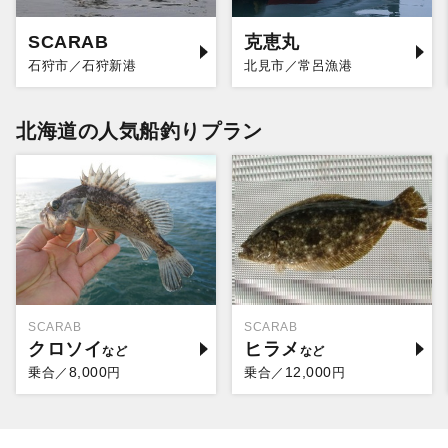
SCARAB
克恵丸
石狩市／石狩新港
北見市／常呂漁港
北海道の人気船釣りプラン
SCARAB
SCARAB
クロソイ
ヒラメ
8,000
12,000
乗合／
円
乗合／
円