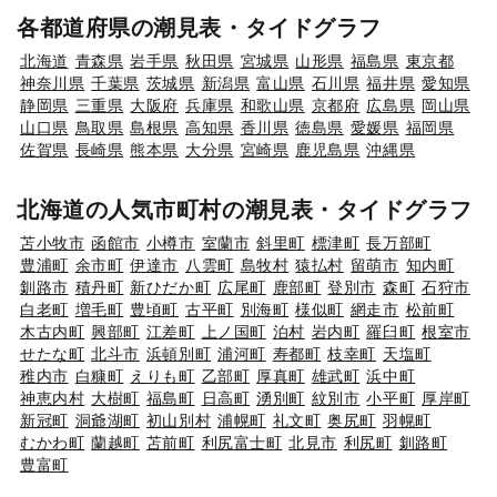
各都道府県の潮見表・タイドグラフ
北海道
青森県
岩手県
秋田県
宮城県
山形県
福島県
東京都
神奈川県
千葉県
茨城県
新潟県
富山県
石川県
福井県
愛知県
静岡県
三重県
大阪府
兵庫県
和歌山県
京都府
広島県
岡山県
山口県
鳥取県
島根県
高知県
香川県
徳島県
愛媛県
福岡県
佐賀県
長崎県
熊本県
大分県
宮崎県
鹿児島県
沖縄県
北海道の人気市町村の潮見表・タイドグラフ
苫小牧市
函館市
小樽市
室蘭市
斜里町
標津町
長万部町
豊浦町
余市町
伊達市
八雲町
島牧村
猿払村
留萌市
知内町
釧路市
積丹町
新ひだか町
広尾町
鹿部町
登別市
森町
石狩市
白老町
増毛町
豊頃町
古平町
別海町
様似町
網走市
松前町
木古内町
興部町
江差町
上ノ国町
泊村
岩内町
羅臼町
根室市
せたな町
北斗市
浜頓別町
浦河町
寿都町
枝幸町
天塩町
稚内市
白糠町
えりも町
乙部町
厚真町
雄武町
浜中町
神恵内村
大樹町
福島町
日高町
湧別町
紋別市
小平町
厚岸町
新冠町
洞爺湖町
初山別村
浦幌町
礼文町
奥尻町
羽幌町
むかわ町
蘭越町
苫前町
利尻富士町
北見市
利尻町
釧路町
豊富町