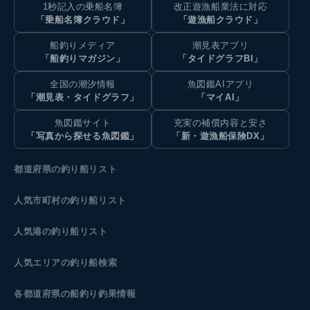
1秒記入の乗船名簿
改正遊漁船業法に対応
「乗船名簿クラウド」
「遊漁船クラウド」
船釣りメディア
潮見表アプリ
「船釣りマガジン」
「タイドグラフBI」
全国の潮汐情報
魚図鑑AIアプリ
「潮見表・タイドグラフ」
「マイAI」
魚図鑑サイト
充実の補償内容と安さ
「写真から探せる魚図鑑」
「新・遊漁船保険DX」
都道府県の釣り船リスト
人気市町村の釣り船リスト
人気港の釣り船リスト
人気エリアの釣り船検索
各都道府県の船釣り釣果情報