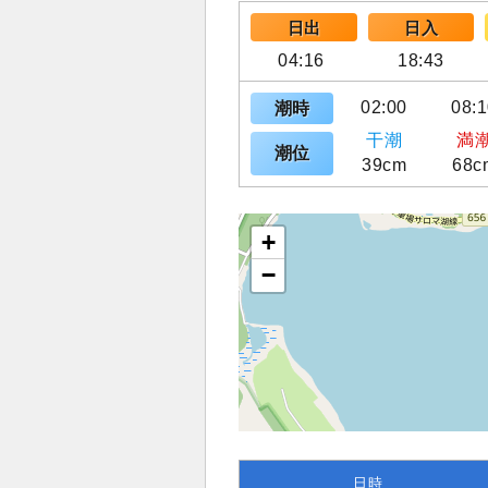
日出
日入
04:16
18:43
02:00
08:
潮時
干潮
満
潮位
39cm
68c
+
−
日時