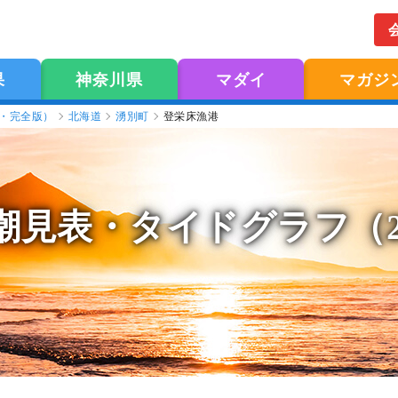
果
神奈川県
マダイ
マガジ
版・完全版）
北海道
湧別町
登栄床漁港
潮見表
・タイドグラフ（2