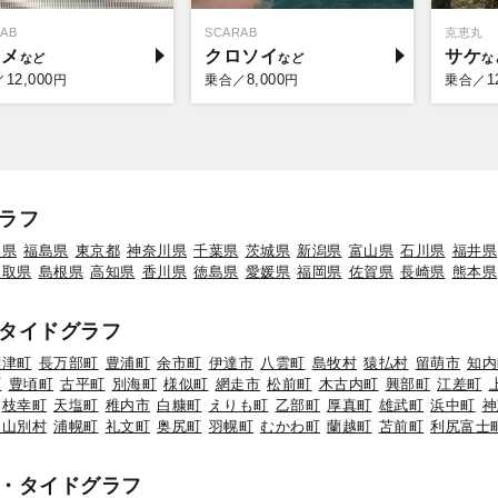
AB
SCARAB
克恵丸
ラメ
クロソイ
サケ
12,000
8,000
1
／
円
乗合／
円
乗合／
ラフ
形県
福島県
東京都
神奈川県
千葉県
茨城県
新潟県
富山県
石川県
福井県
鳥取県
島根県
高知県
香川県
徳島県
愛媛県
福岡県
佐賀県
長崎県
熊本県
タイドグラフ
標津町
長万部町
豊浦町
余市町
伊達市
八雲町
島牧村
猿払村
留萌市
知内
町
豊頃町
古平町
別海町
様似町
網走市
松前町
木古内町
興部町
江差町
枝幸町
天塩町
稚内市
白糠町
えりも町
乙部町
厚真町
雄武町
浜中町
神
初山別村
浦幌町
礼文町
奥尻町
羽幌町
むかわ町
蘭越町
苫前町
利尻富士
・タイドグラフ