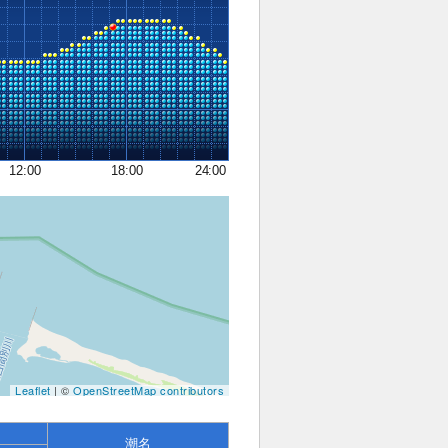
12:00
18:00
24:00
Leaflet
| ©
OpenStreetMap contributors
潮名