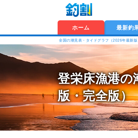
ホーム
最新釣
全国の潮見表・タイドグラフ（2026年最新
登栄床漁港の
版・完全版）