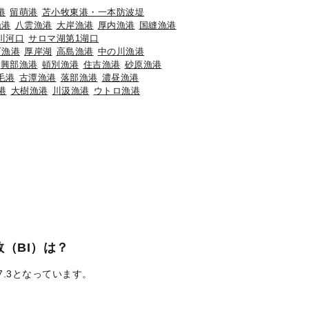
港
留萌港
苫小牧東港・一本防波堤
漁港
八雲漁港
大岸漁港
厚内漁港
国縫漁港
川河口
サロマ湖第1湖口
石漁港
厚岸湖
高島漁港
中の川漁港
興部漁港
頓別漁港
住吉漁港
砂原漁港
毛港
古潭漁港
落部漁港
濃昼漁港
港
大樹漁港
川汲漁港
ウトロ漁港
（BI）は？
7.3となっています。