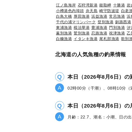
江ノ島海岸
石狩湾新港
能取岬
十勝港
岩
小樽港色内埠頭
弁天島
崎守防波堤
白老
白鳥大橋
厚田漁港
浜益漁港
常呂漁港
浜
千代の浦マリンパーク
登別漁港
釧路西港
東浦漁港
椴法華港
豊浦漁港
門別漁港
汐
薫別漁港
鷲別漁港
忍路漁港
祝津漁港
乙
白糠漁港
イタンキ漁港
尾札部漁港
歌別
北海道の人気魚種の釣果情報
本日（2026年8月6日）
02時00分（干潮）、08時10分
本日（2026年8月6日
月齢：22.7、潮名：小潮、日の出