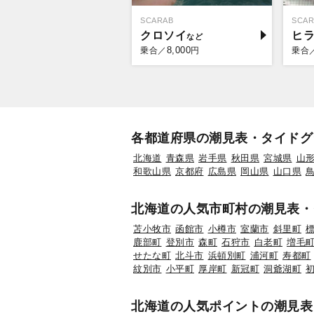
SCARAB
SCAR
クロソイ
ヒ
8,000
乗合／
円
乗合
各都道府県の潮見表・タイドグ
北海道
青森県
岩手県
秋田県
宮城県
山
和歌山県
京都府
広島県
岡山県
山口県
北海道の人気市町村の潮見表・
苫小牧市
函館市
小樽市
室蘭市
斜里町
鹿部町
登別市
森町
石狩市
白老町
増毛
せたな町
北斗市
浜頓別町
浦河町
寿都町
紋別市
小平町
厚岸町
新冠町
洞爺湖町
北海道の人気ポイントの潮見表