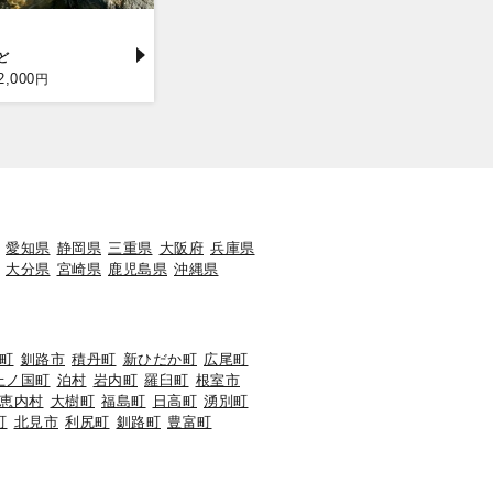
2,000
円
愛知県
静岡県
三重県
大阪府
兵庫県
大分県
宮崎県
鹿児島県
沖縄県
町
釧路市
積丹町
新ひだか町
広尾町
上ノ国町
泊村
岩内町
羅臼町
根室市
恵内村
大樹町
福島町
日高町
湧別町
町
北見市
利尻町
釧路町
豊富町