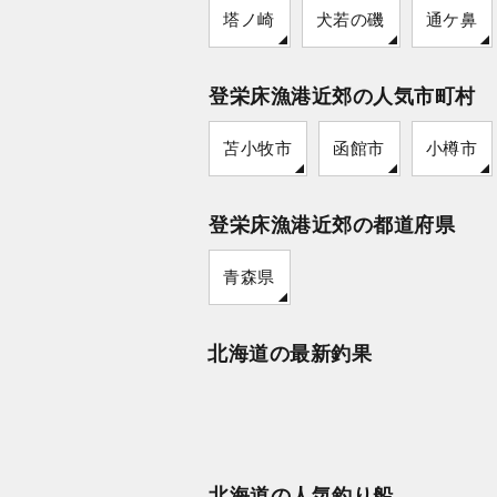
塔ノ崎
犬若の磯
通ケ鼻
登栄床漁港近郊の人気市町村
苫小牧市
函館市
小樽市
登栄床漁港近郊の都道府県
青森県
北海道の最新釣果
北海道の人気釣り船