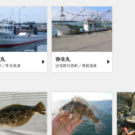
恵丸
弥生丸
市／常呂漁港
沙流郡日高町／厚賀漁港