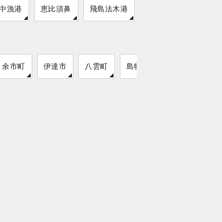
中漁港
恵比須鼻
飛島法木港
余市町
伊達市
八雲町
島牧村
猿払村
留