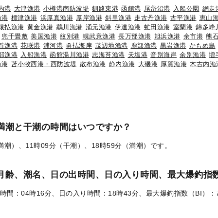
内港
大津漁港
小樽港南防波堤
釧路東港
函館港
尾岱沼港
入船公園
網走
漁港
標津漁港
浜厚真漁港
厚岸漁港
斜里漁港
走古丹漁港
古平漁港
恵山
猿払漁港
黄金漁港
鵡川漁港
涌元漁港
伊達漁港
虻田漁港
室蘭港
錦多峰
兜千畳敷
美国漁港
紋別港
幌武意漁港
長万部漁港
旭浜漁港
余市港
熊
首漁港
花咲港
浦河港
勇払海岸
茂辺地漁港
鹿部漁港
黒岩漁港
かもめ島
部漁港
入船漁港
函館湯川漁港
志海苔漁港
天塩港
音別海岸
余別漁港
増
漁港
苫小牧西港・西防波堤
散布漁港
静内漁港
大磯港
厚賀漁港
木古内漁
の満潮と干潮の時間はいつですか？
（満潮）、11時09分（干潮）、18時59分（満潮）です。
）の月齢、潮名、日の出時間、日の入り時間、最大爆釣指数
時間：04時16分、日の入り時間：18時43分、最大爆釣指数（BI）：