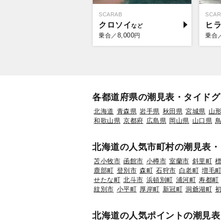
SCARAB
SCAR
クロソイ
ヒ
8,000
乗合／
円
乗合
各都道府県の潮見表・タイドグ
北海道
青森県
岩手県
秋田県
宮城県
山
和歌山県
京都府
広島県
岡山県
山口県
北海道の人気市町村の潮見表・
苫小牧市
函館市
小樽市
室蘭市
斜里町
鹿部町
登別市
森町
石狩市
白老町
増毛
せたな町
北斗市
浜頓別町
浦河町
寿都町
紋別市
小平町
厚岸町
新冠町
洞爺湖町
北海道の人気ポイントの潮見表