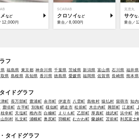
AB
SCARAB
克恵丸
ラメ
クロソイ
サケ
12,000
8,000
1
／
円
乗合／
円
乗合／
ラフ
形県
福島県
東京都
神奈川県
千葉県
茨城県
新潟県
富山県
石川県
福井県
鳥取県
島根県
高知県
香川県
徳島県
愛媛県
福岡県
佐賀県
長崎県
熊本県
タイドグラフ
標津町
長万部町
豊浦町
余市町
伊達市
八雲町
島牧村
猿払村
留萌市
知内
町
豊頃町
古平町
別海町
様似町
網走市
松前町
木古内町
興部町
江差町
枝幸町
天塩町
稚内市
白糠町
えりも町
乙部町
厚真町
雄武町
浜中町
神
初山別村
礼文町
浦幌町
奥尻町
羽幌町
むかわ町
蘭越町
苫前町
利尻富士
・タイドグラフ