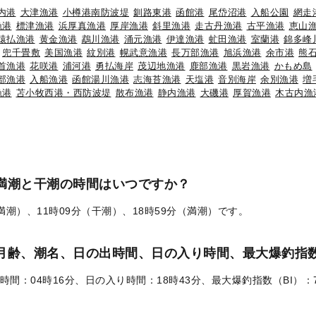
内港
大津漁港
小樽港南防波堤
釧路東港
函館港
尾岱沼港
入船公園
網走
漁港
標津漁港
浜厚真漁港
厚岸漁港
斜里漁港
走古丹漁港
古平漁港
恵山
猿払漁港
黄金漁港
鵡川漁港
涌元漁港
伊達漁港
虻田漁港
室蘭港
錦多峰
兜千畳敷
美国漁港
紋別港
幌武意漁港
長万部漁港
旭浜漁港
余市港
熊
首漁港
花咲港
浦河港
勇払海岸
茂辺地漁港
鹿部漁港
黒岩漁港
かもめ島
部漁港
入船漁港
函館湯川漁港
志海苔漁港
天塩港
音別海岸
余別漁港
増
漁港
苫小牧西港・西防波堤
散布漁港
静内漁港
大磯港
厚賀漁港
木古内漁
の満潮と干潮の時間はいつですか？
（満潮）、11時09分（干潮）、18時59分（満潮）です。
）の月齢、潮名、日の出時間、日の入り時間、最大爆釣指数
時間：04時16分、日の入り時間：18時43分、最大爆釣指数（BI）：