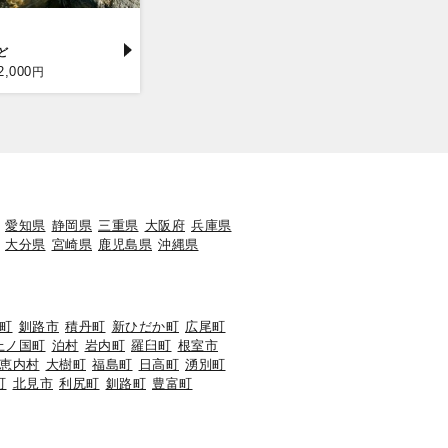
2,000
円
愛知県
静岡県
三重県
大阪府
兵庫県
大分県
宮崎県
鹿児島県
沖縄県
町
釧路市
積丹町
新ひだか町
広尾町
上ノ国町
泊村
岩内町
羅臼町
根室市
恵内村
大樹町
福島町
日高町
湧別町
町
北見市
利尻町
釧路町
豊富町