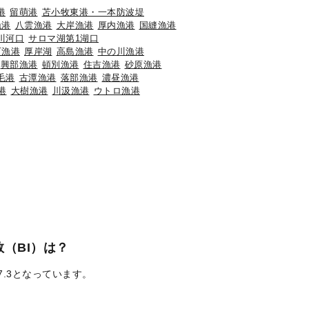
港
留萌港
苫小牧東港・一本防波堤
漁港
八雲漁港
大岸漁港
厚内漁港
国縫漁港
川河口
サロマ湖第1湖口
石漁港
厚岸湖
高島漁港
中の川漁港
興部漁港
頓別漁港
住吉漁港
砂原漁港
毛港
古潭漁港
落部漁港
濃昼漁港
港
大樹漁港
川汲漁港
ウトロ漁港
（BI）は？
7.3となっています。