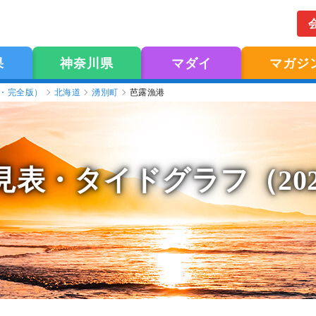
果
神奈川県
マダイ
マガジ
版・完全版）
北海道
湧別町
芭露漁港
見表
・タイドグラフ（20