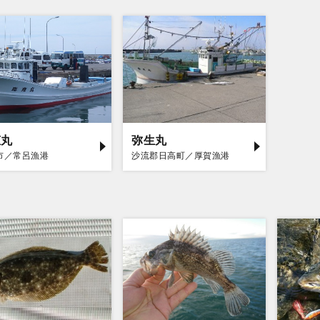
恵丸
弥生丸
市／常呂漁港
沙流郡日高町／厚賀漁港