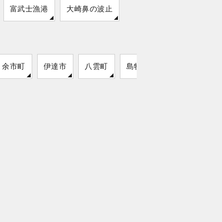
富武士漁港
大崎鼻の波止
余市町
伊達市
八雲町
島牧村
猿払村
留