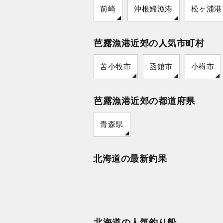
前崎
沖根婦漁港
松ヶ浦港
芭露漁港近郊の人気市町村
苫小牧市
函館市
小樽市
芭露漁港近郊の都道府県
青森県
北海道の最新釣果
北海道の人気釣り船