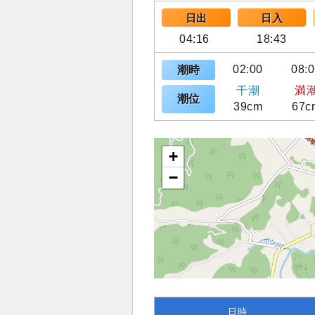
日出
日入
04:16
18:43
02:00
08:
潮時
干潮
満
潮位
39cm
67c
+
−
日時