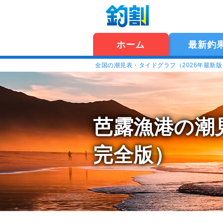
ホーム
最新釣
全国の潮見表・タイドグラフ（2026年最新
芭露漁港の潮
完全版）