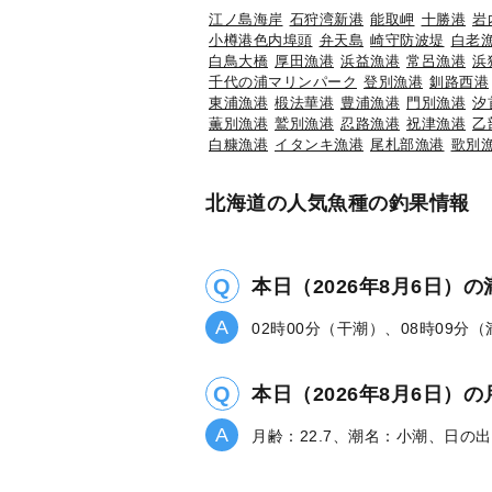
江ノ島海岸
石狩湾新港
能取岬
十勝港
岩
小樽港色内埠頭
弁天島
崎守防波堤
白老
白鳥大橋
厚田漁港
浜益漁港
常呂漁港
浜
千代の浦マリンパーク
登別漁港
釧路西港
東浦漁港
椴法華港
豊浦漁港
門別漁港
汐
薫別漁港
鷲別漁港
忍路漁港
祝津漁港
乙
白糠漁港
イタンキ漁港
尾札部漁港
歌別
北海道の人気魚種の釣果情報
本日（2026年8月6日）
02時00分（干潮）、08時09分
本日（2026年8月6日
月齢：22.7、潮名：小潮、日の出