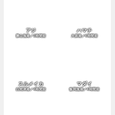
アジ
ハマチ
3
4
勝山漁港／
時間前
大原港／
時間前
スルメイカ
マダイ
4
4
白間津港／
時間前
飯岡漁港／
時間前