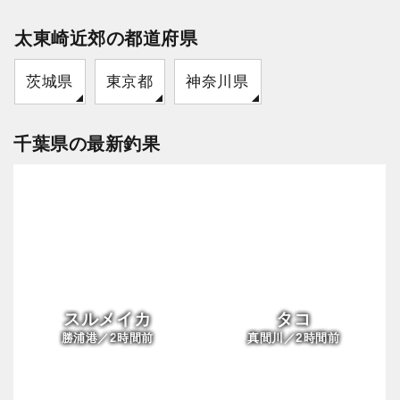
太東崎近郊の都道府県
茨城県
東京都
神奈川県
千葉県の最新釣果
スルメイカ
タコ
2
2
勝浦港／
時間前
真間川／
時間前