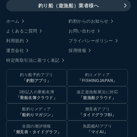
釣り船（遊漁船）業者様へ
ホーム
釣割からのお知らせ
よくあるご質問
お問い合わせ
利用規約
プライバシーポリシー
運営会社
採用情報
特定商取引法に基づく表記
釣り船予約アプリ
釣りメディア
「釣割アプリ」
「FISHINGJAPAN」
1秒記入の乗船名簿
改正遊漁船業法に対応
「乗船名簿クラウド」
「遊漁船クラウド」
船釣りメディア
潮見表アプリ
「船釣りマガジン」
「タイドグラフBI」
全国の潮汐情報
魚図鑑AIアプリ
「潮見表・タイドグラフ」
「マイAI」