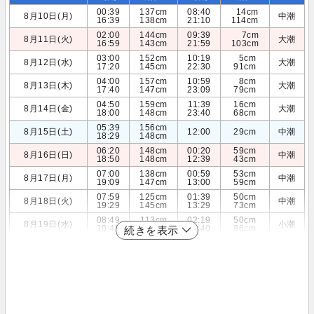
00:39
137cm
08:40
14cm
8月10日(月)
中潮
16:39
138cm
21:10
114cm
02:00
144cm
09:39
7cm
8月11日(火)
大潮
16:59
143cm
21:59
103cm
03:00
152cm
10:19
5cm
8月12日(水)
大潮
17:20
145cm
22:30
91cm
04:00
157cm
10:59
8cm
8月13日(木)
大潮
17:40
147cm
23:09
79cm
04:50
159cm
11:39
16cm
8月14日(金)
大潮
18:00
148cm
23:40
68cm
05:39
156cm
8月15日(土)
12:00
29cm
中潮
18:29
148cm
06:20
148cm
00:20
59cm
8月16日(日)
中潮
18:50
148cm
12:39
43cm
07:00
138cm
00:59
53cm
8月17日(月)
中潮
19:09
147cm
13:00
59cm
07:59
125cm
01:39
50cm
8月18日(火)
中潮
19:29
145cm
13:29
73cm
08:49
113cm
02:19
50cm
8月19日(水)
小潮
19:49
142cm
13:40
86cm
続きを表示