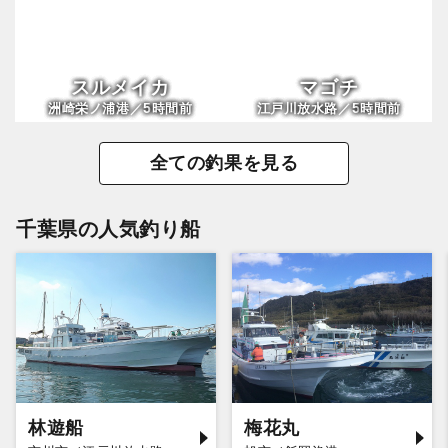
スルメイカ
マゴチ
5
5
洲崎栄ノ浦港／
時間前
江戸川放水路／
時間前
全ての釣果を見る
千葉県の人気釣り船
林遊船
梅花丸