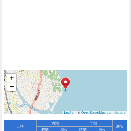
+
−
Leaflet
| ©
OpenStreetMap contributors
満潮
干潮
日時
潮名
時刻
潮位
時刻
潮位