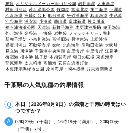
布良
オリジナルメーカー海づり公園
岩井海岸
太東漁港
村田川河口
茜浜緑地公園
竹岡港
富津北港
第二海堡
下洲港
乙浜漁港
洲崎灯台下
船形漁港
平砂浦海岸
和田漁港
牛込港
守谷海岸
浦安港
小湊港
勝山港
富津新港
検見川浜
袖ヶ浦海浜公園
天津港
新舞子海岸
木更津沖堤防
銚子漁港
外川漁港
金谷港
一海堡
岩井袋
フィッシャリーナ鴨川
新舞子堤防
小糸川漁港
富浦旧港
興津東港
上総湊港
猫実川河口
不動堂海岸
姉崎
北条海岸
岩和田漁港
犬吠埼
見立港
川津港
千葉港中央埠頭
白里海岸
中里海岸
江見港
御宿港
根本港
銚子新
本須賀海岸
朝日の広場
東条海岸
部原海岸
太夫崎港
寄浦港
安房白浜港灯台
木更津潮浜緑地公園
原岡海岸・岡本桟橋
片貝港南新堤
千葉県の人気魚種の釣果情報
本日（2026年8月9日）の満潮と干潮の時間はい
つですか？
07時39分（干潮）、16時19分（満潮）、20時00分
（干潮）です。