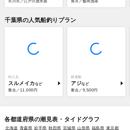
市川市／江戸川放水路
旭市／飯岡漁港
千葉県の人気船釣りプラン
利八丸
林遊船
スルメイカ
アジ
11,000
9,500
乗合／
円
乗合／
円
各都道府県の潮見表・タイドグラフ
北海道
青森県
岩手県
秋田県
宮城県
山形県
福島県
東京都