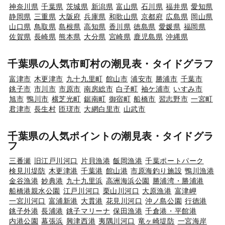
神奈川県
千葉県
茨城県
新潟県
富山県
石川県
福井県
愛知県
静岡県
三重県
大阪府
兵庫県
和歌山県
京都府
広島県
岡山県
山口県
鳥取県
島根県
高知県
香川県
徳島県
愛媛県
福岡県
佐賀県
長崎県
熊本県
大分県
宮崎県
鹿児島県
沖縄県
千葉県の人気市町村の潮見表・タイドグラフ
富津市
木更津市
九十九里町
館山市
浦安市
勝浦市
千葉市
銚子市
市川市
市原市
南房総市
白子町
袖ケ浦市
いすみ市
旭市
鴨川市
横芝光町
鋸南町
御宿町
船橋市
習志野市
一宮町
君津市
長生村
匝瑳市
大網白里市
山武市
千葉県の人気ポイントの潮見表・タイドグラ
フ
三番瀬
旧江戸川河口
片貝漁港
飯岡漁港
千葉ポートパーク
検見川堤防
木更津港
千葉港
館山港
市原海釣り施設
鴨川漁港
金谷漁港
妙典港
九十九里浜
高洲海浜公園
勝浦湾・勝浦港
船橋港親水公園
江戸川河口
栗山川河口
大原漁港
富津岬
一宮川河口
富浦新港
大貫港
花見川河口
沖ノ島公園
行徳港
銚子外港
長浦港
銚子マリーナ
保田漁港
千倉港・平館港
内港公園
幕張浜
興津西港
夷隅川河口
竜ヶ崎堤防
一宮海岸