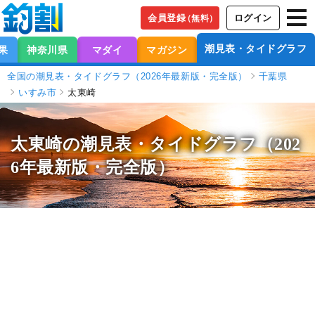
会員登録
ログイン
（無料）
潮見表・タイドグラフ
果
神奈川県
マダイ
マガジン
全国の潮見表・タイドグラフ（2026年最新版・完全版）
千葉県
いすみ市
太東崎
太東崎の潮見表
・タイドグラフ（202
6年最新版・完全版）