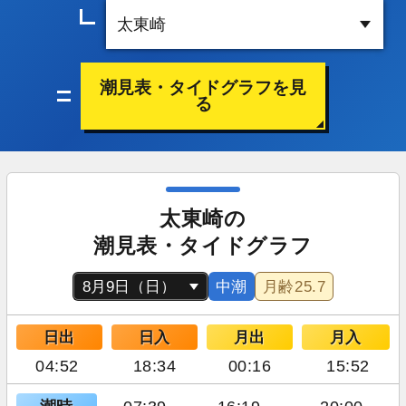
潮見表・タイドグラフを見
る
太東崎の
潮見表・タイドグラフ
中潮
月齢
25.7
日出
日入
月出
月入
04:52
18:34
00:16
15:52