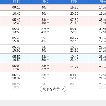
時刻
潮位
時刻
潮
09:10
40cm
19:20
14c
10:49
40cm
20:20
13c
05:40
38cm
07:59
38c
12:39
40cm
21:19
12c
05:39
37cm
08:40
36c
13:59
41cm
22:00
12c
05:40
35cm
09:29
33c
15:00
41cm
22:40
12c
05:49
34cm
10:00
29c
15:59
40cm
23:19
14c
05:59
33cm
10:49
26c
16:59
39cm
23:49
16c
06:00
33cm
11:29
23c
17:40
37cm
06:19
33cm
00:10
19c
18:39
35cm
12:10
21c
06:29
34cm
00:30
23c
19:39
33cm
13:00
19c
続きを表示