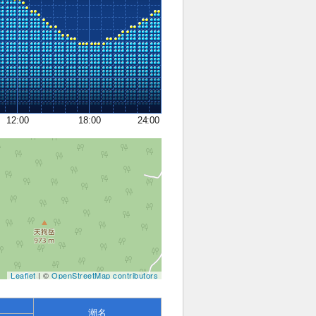
12:00
18:00
24:00
Leaflet
| ©
OpenStreetMap contributors
潮名