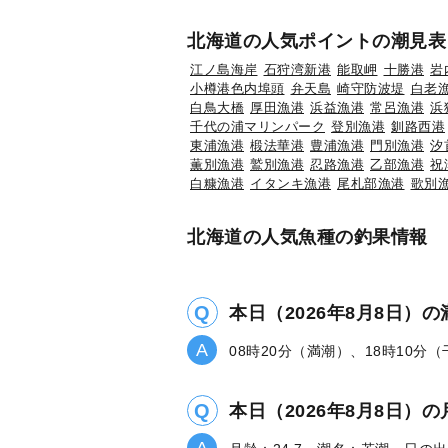
北海道の人気ポイントの潮見表
江ノ島海岸
石狩湾新港
能取岬
十勝港
岩
小樽港色内埠頭
弁天島
崎守防波堤
白老
白鳥大橋
厚田漁港
浜益漁港
常呂漁港
浜
千代の浦マリンパーク
登別漁港
釧路西港
東浦漁港
椴法華港
豊浦漁港
門別漁港
汐
薫別漁港
鷲別漁港
忍路漁港
乙部漁港
祝
白糠漁港
イタンキ漁港
尾札部漁港
歌別
北海道の人気魚種の釣果情報
本日（2026年8月8日）
08時20分（満潮）、18時10分
本日（2026年8月8日