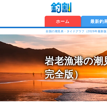
ホーム
最新釣
全国の潮見表・タイドグラフ（2026年最新
岩老漁港の潮
完全版）