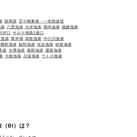
港
留萌港
苫小牧東港・一本防波堤
漁港
八雲漁港
大岸漁港
厚内漁港
国縫漁港
川河口
サロマ湖第1湖口
石漁港
厚岸湖
高島漁港
中の川漁港
興部漁港
頓別漁港
住吉漁港
砂原漁港
毛港
古潭漁港
落部漁港
濃昼漁港
港
大樹漁港
川汲漁港
ウトロ漁港
（BI）は？