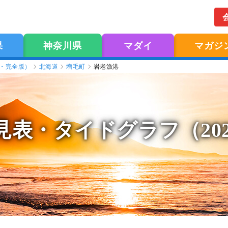
果
神奈川県
マダイ
マガジ
版・完全版）
北海道
増毛町
岩老漁港
見表
・タイドグラフ（20