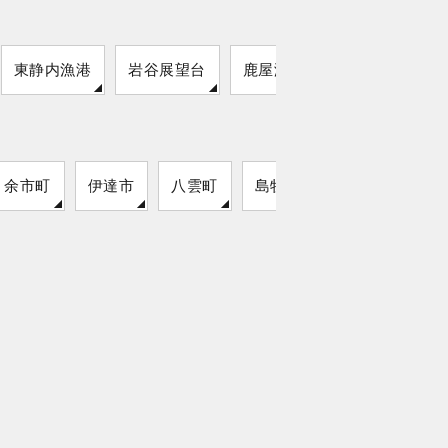
東静内漁港
岩谷展望台
鹿屋海浜公園
余市町
伊達市
八雲町
島牧村
猿払村
留