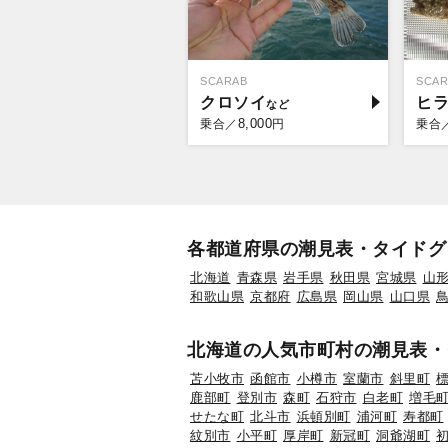
SCARAB
SCAR
クロソイ
ヒ
8,000
乗合／
円
乗合
各都道府県の潮見表・タイドグ
北海道
青森県
岩手県
秋田県
宮城県
山
和歌山県
京都府
広島県
岡山県
山口県
北海道の人気市町村の潮見表・
苫小牧市
函館市
小樽市
室蘭市
斜里町
鹿部町
登別市
森町
石狩市
白老町
増毛
せたな町
北斗市
浜頓別町
浦河町
寿都町
紋別市
小平町
厚岸町
新冠町
洞爺湖町