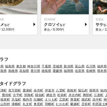
AB
SCARAB
克恵丸
ラメ
クロソイ
サケ
12,000
8,000
1
／
円
乗合／
円
乗合／
ラフ
形県
福島県
東京都
神奈川県
千葉県
茨城県
新潟県
富山県
石川県
福井県
鳥取県
島根県
高知県
香川県
徳島県
愛媛県
福岡県
佐賀県
長崎県
熊本県
タイドグラフ
標津町
長万部町
豊浦町
余市町
伊達市
八雲町
島牧村
猿払村
留萌市
知内
町
豊頃町
古平町
別海町
様似町
網走市
松前町
木古内町
興部町
江差町
枝幸町
天塩町
稚内市
白糠町
えりも町
乙部町
厚真町
雄武町
浜中町
神
初山別村
浦幌町
礼文町
奥尻町
羽幌町
むかわ町
蘭越町
苫前町
利尻富士