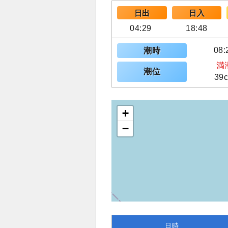
日出
日入
04:29
18:48
08:
潮時
満
潮位
39
+
−
日時