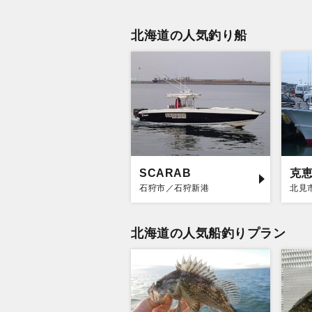
北海道の人気釣り船
SCARAB
克
石狩市／石狩新港
北見
北海道の人気船釣りプラン