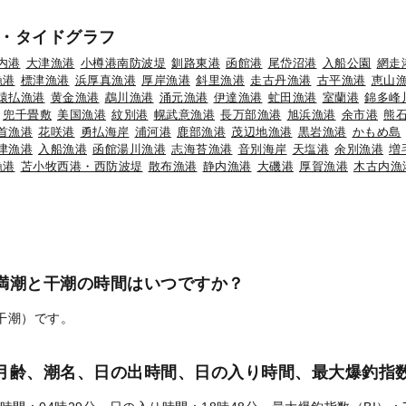
・タイドグラフ
内港
大津漁港
小樽港南防波堤
釧路東港
函館港
尾岱沼港
入船公園
網走
漁港
標津漁港
浜厚真漁港
厚岸漁港
斜里漁港
走古丹漁港
古平漁港
恵山
猿払漁港
黄金漁港
鵡川漁港
涌元漁港
伊達漁港
虻田漁港
室蘭港
錦多峰
兜千畳敷
美国漁港
紋別港
幌武意漁港
長万部漁港
旭浜漁港
余市港
熊
首漁港
花咲港
勇払海岸
浦河港
鹿部漁港
茂辺地漁港
黒岩漁港
かもめ島
津漁港
入船漁港
函館湯川漁港
志海苔漁港
音別海岸
天塩港
余別漁港
増
漁港
苫小牧西港・西防波堤
散布漁港
静内漁港
大磯港
厚賀漁港
木古内漁
の満潮と干潮の時間はいつですか？
（干潮）です。
）の月齢、潮名、日の出時間、日の入り時間、最大爆釣指数