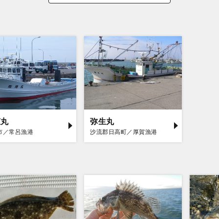
恵丸
弥生丸
市／常呂漁港
沙流郡日高町／厚賀漁港