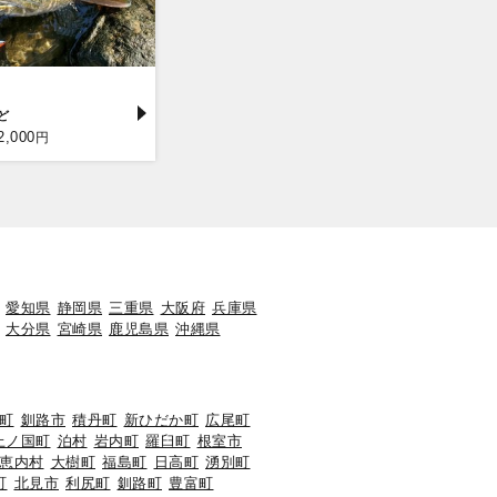
2,000
円
愛知県
静岡県
三重県
大阪府
兵庫県
大分県
宮崎県
鹿児島県
沖縄県
町
釧路市
積丹町
新ひだか町
広尾町
上ノ国町
泊村
岩内町
羅臼町
根室市
恵内村
大樹町
福島町
日高町
湧別町
町
北見市
利尻町
釧路町
豊富町