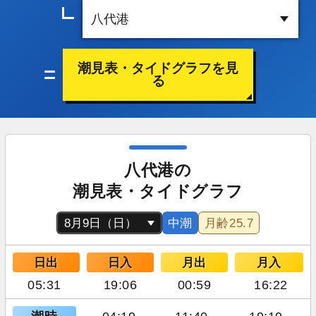
潮見表・タイドグラフを見
る
八代港の
潮見表・タイドグラフ
中潮
月齢
25.7
日出
日入
月出
月入
05:31
19:06
00:59
16:22