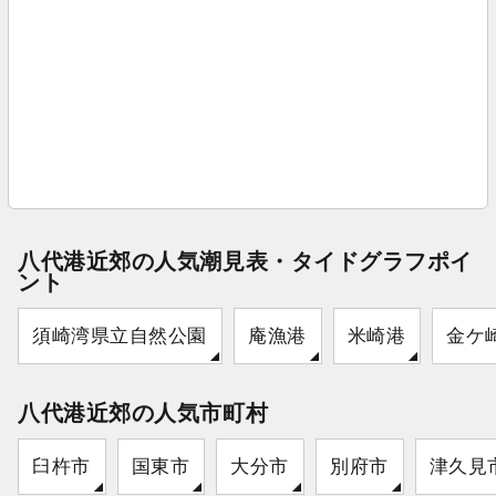
八代港近郊の人気潮見表・タイドグラフポイ
ント
須崎湾県立自然公園
庵漁港
米崎港
金ケ
八代港近郊の人気市町村
臼杵市
国東市
大分市
別府市
津久見