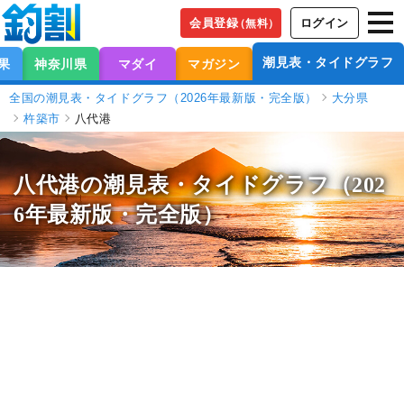
会員登録
ログイン
（無料）
潮見表・タイドグラフ
果
神奈川県
マダイ
マガジン
全国の潮見表・タイドグラフ（2026年最新版・完全版）
大分県
杵築市
八代港
八代港の潮見表
・タイドグラフ（202
6年最新版・完全版）