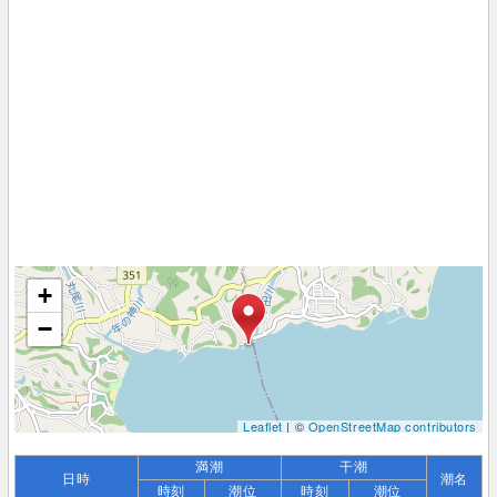
+
−
Leaflet
| ©
OpenStreetMap contributors
満潮
干潮
日時
潮名
時刻
潮位
時刻
潮位