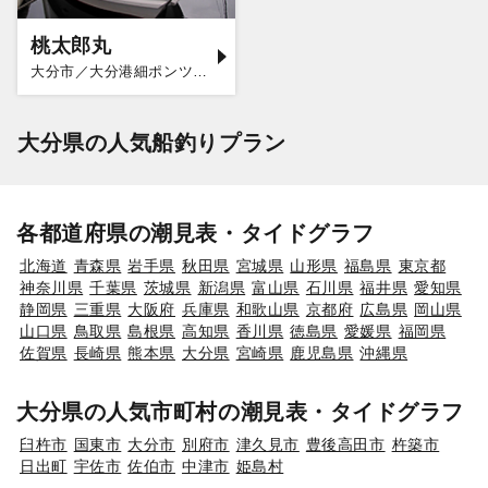
桃太郎丸
大分市／大分港細ポンツーン
大分県の人気船釣りプラン
各都道府県の潮見表・タイドグラフ
北海道
青森県
岩手県
秋田県
宮城県
山形県
福島県
東京都
神奈川県
千葉県
茨城県
新潟県
富山県
石川県
福井県
愛知県
静岡県
三重県
大阪府
兵庫県
和歌山県
京都府
広島県
岡山県
山口県
鳥取県
島根県
高知県
香川県
徳島県
愛媛県
福岡県
佐賀県
長崎県
熊本県
大分県
宮崎県
鹿児島県
沖縄県
大分県の人気市町村の潮見表・タイドグラフ
臼杵市
国東市
大分市
別府市
津久見市
豊後高田市
杵築市
日出町
宇佐市
佐伯市
中津市
姫島村