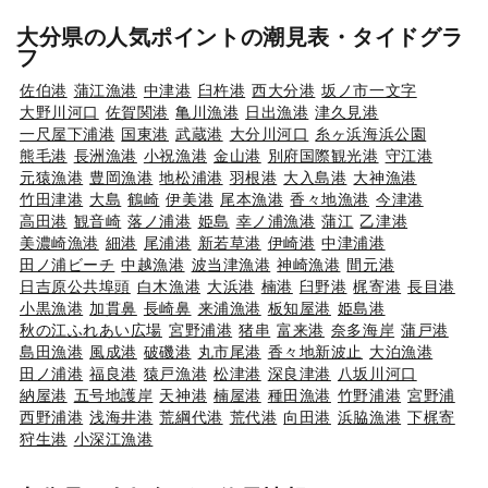
大分県の人気ポイントの潮見表・タイドグラ
フ
佐伯港
蒲江漁港
中津港
臼杵港
西大分港
坂ノ市一文字
大野川河口
佐賀関港
亀川漁港
日出漁港
津久見港
一尺屋下浦港
国東港
武蔵港
大分川河口
糸ヶ浜海浜公園
熊毛港
長洲漁港
小祝漁港
金山港
別府国際観光港
守江港
元猿漁港
豊岡漁港
地松浦港
羽根港
大入島港
大神漁港
竹田津港
大島
鶴崎
伊美港
尾本漁港
香々地漁港
今津港
高田港
観音崎
落ノ浦港
姫島
幸ノ浦漁港
蒲江
乙津港
美濃崎漁港
細港
尾浦港
新若草港
伊崎港
中津浦港
田ノ浦ビーチ
中越漁港
波当津漁港
神崎漁港
間元港
日吉原公共埠頭
白木漁港
大浜港
楠港
臼野港
梶寄港
長目港
小黒漁港
加貫鼻
長崎鼻
来浦漁港
板知屋港
姫島港
秋の江ふれあい広場
宮野浦港
猪串
富来港
奈多海岸
蒲戸港
島田漁港
風成港
破磯港
丸市尾港
香々地新波止
大泊漁港
田ノ浦港
福良港
猿戸漁港
松津港
深良津港
八坂川河口
納屋港
五号地護岸
天神港
楠屋港
種田漁港
竹野浦港
宮野浦
西野浦港
浅海井港
荒綱代港
荒代港
向田港
浜脇漁港
下梶寄
狩生港
小深江漁港