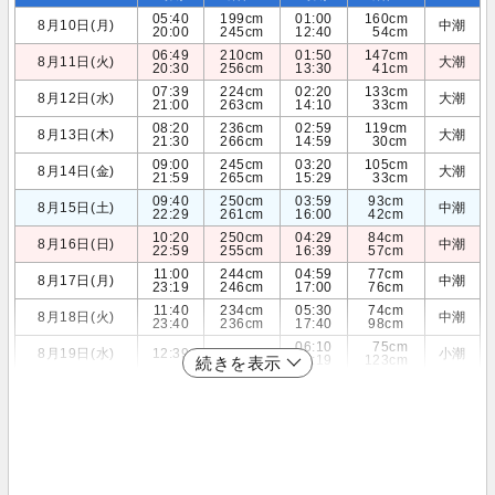
05:40
199cm
01:00
160cm
8月10日(月)
中潮
20:00
245cm
12:40
54cm
06:49
210cm
01:50
147cm
8月11日(火)
大潮
20:30
256cm
13:30
41cm
07:39
224cm
02:20
133cm
8月12日(水)
大潮
21:00
263cm
14:10
33cm
08:20
236cm
02:59
119cm
8月13日(木)
大潮
21:30
266cm
14:59
30cm
09:00
245cm
03:20
105cm
8月14日(金)
大潮
21:59
265cm
15:29
33cm
09:40
250cm
03:59
93cm
8月15日(土)
中潮
22:29
261cm
16:00
42cm
10:20
250cm
04:29
84cm
8月16日(日)
中潮
22:59
255cm
16:39
57cm
11:00
244cm
04:59
77cm
8月17日(月)
中潮
23:19
246cm
17:00
76cm
11:40
234cm
05:30
74cm
8月18日(火)
中潮
23:40
236cm
17:40
98cm
06:10
75cm
8月19日(水)
12:39
220cm
小潮
18:19
123cm
続きを表示