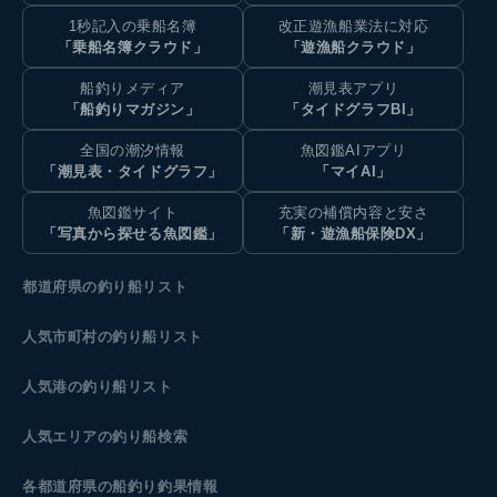
1秒記入の乗船名簿
改正遊漁船業法に対応
「乗船名簿クラウド」
「遊漁船クラウド」
船釣りメディア
潮見表アプリ
「船釣りマガジン」
「タイドグラフBI」
全国の潮汐情報
魚図鑑AIアプリ
「潮見表・タイドグラフ」
「マイAI」
魚図鑑サイト
充実の補償内容と安さ
「写真から探せる魚図鑑」
「新・遊漁船保険DX」
都道府県の釣り船リスト
人気市町村の釣り船リスト
人気港の釣り船リスト
人気エリアの釣り船検索
各都道府県の船釣り釣果情報