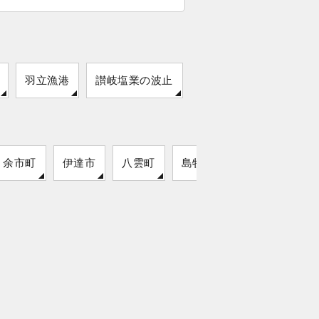
羽立漁港
讃岐塩業の波止
余市町
伊達市
八雲町
島牧村
猿払村
留