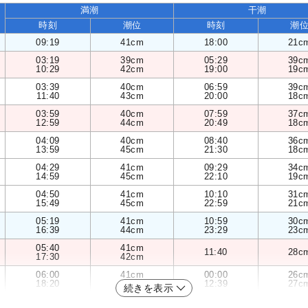
満潮
干潮
時刻
潮位
時刻
潮
09:19
41cm
18:00
21c
03:19
39cm
05:29
39c
10:29
42cm
19:00
19c
03:39
40cm
06:59
39c
11:40
43cm
20:00
18c
03:59
40cm
07:59
37c
12:59
44cm
20:49
18c
04:09
40cm
08:40
36c
13:59
45cm
21:30
18c
04:29
41cm
09:29
34c
14:59
45cm
22:10
19c
04:50
41cm
10:10
31c
15:49
45cm
22:59
21c
05:19
41cm
10:59
30c
16:39
44cm
23:29
23c
05:40
41cm
11:40
28c
17:30
42cm
06:00
41cm
00:00
26c
18:20
40cm
12:39
27c
続きを表示