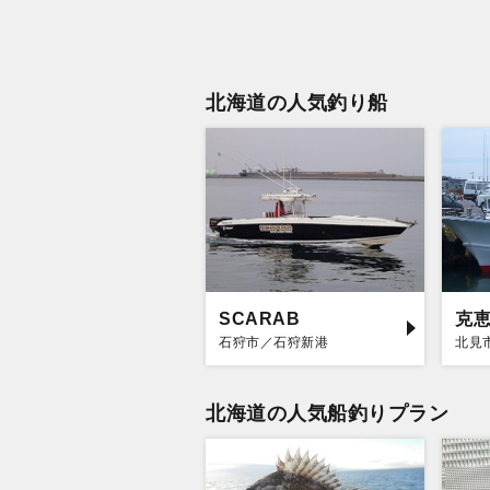
北海道の人気釣り船
SCARAB
克
石狩市／石狩新港
北見
北海道の人気船釣りプラン