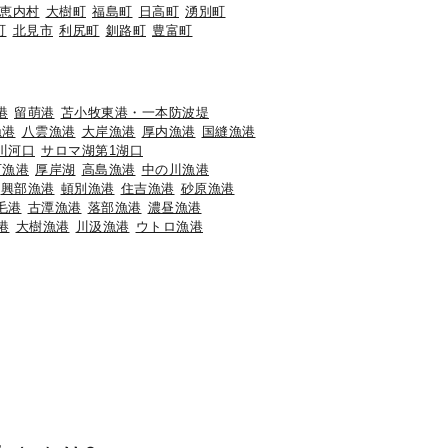
恵内村
大樹町
福島町
日高町
湧別町
町
北見市
利尻町
釧路町
豊富町
港
留萌港
苫小牧東港・一本防波堤
漁港
八雲漁港
大岸漁港
厚内漁港
国縫漁港
川河口
サロマ湖第1湖口
石漁港
厚岸湖
高島漁港
中の川漁港
興部漁港
頓別漁港
住吉漁港
砂原漁港
毛港
古潭漁港
落部漁港
濃昼漁港
港
大樹漁港
川汲漁港
ウトロ漁港