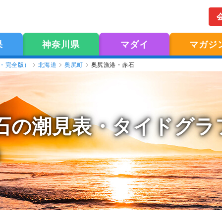
果
神奈川県
マダイ
マガジ
版・完全版）
北海道
奥尻町
奥尻漁港・赤石
石の潮見表
・タイドグラフ
）