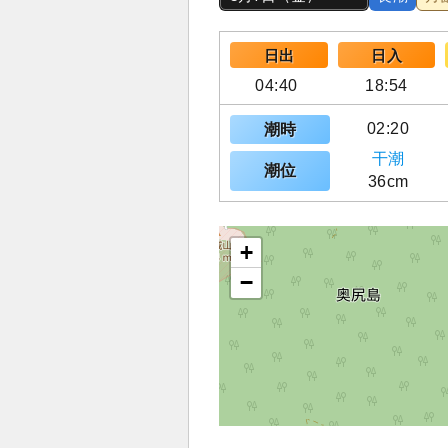
日出
日入
04:40
18:54
02:20
潮時
干潮
潮位
36cm
+
−