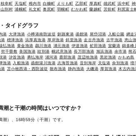
枝幸町
天塩町
稚内市
白糠町
えりも町
乙部町
厚真町
雄武町
浜中町
神
初山別村
浦幌町
礼文町
奥尻町
羽幌町
むかわ町
蘭越町
苫前町
利尻富士
・タイドグラフ
内港
大津漁港
小樽港南防波堤
釧路東港
函館港
尾岱沼港
入船公園
網走
漁港
標津漁港
浜厚真漁港
厚岸漁港
斜里漁港
走古丹漁港
古平漁港
恵山
猿払漁港
黄金漁港
鵡川漁港
涌元漁港
伊達漁港
虻田漁港
室蘭港
錦多峰
兜千畳敷
美国漁港
紋別港
幌武意漁港
長万部漁港
旭浜漁港
余市港
熊
咲港
汐首漁港
勇払海岸
浦河港
鹿部漁港
茂辺地漁港
黒岩漁港
かもめ島
津漁港
入船漁港
函館湯川漁港
志海苔漁港
音別海岸
天塩港
余別漁港
増
漁港
苫小牧西港・西防波堤
散布漁港
静内漁港
大磯港
厚賀漁港
木古内漁
の満潮と干潮の時間はいつですか？
（満潮）、16時59分（干潮）です。