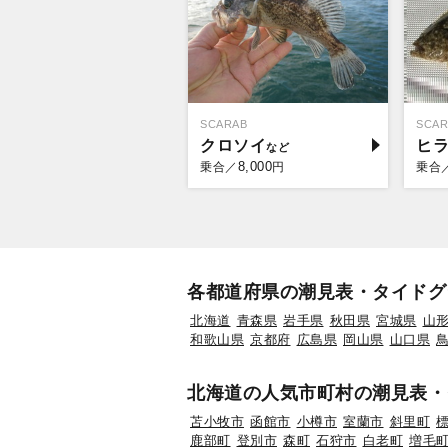
SCARAB
SCAR
クロソイ
ヒ
8,000
乗合／
円
乗合
各都道府県の潮見表・タイドグ
北海道
青森県
岩手県
秋田県
宮城県
山
和歌山県
京都府
広島県
岡山県
山口県
北海道の人気市町村の潮見表・
苫小牧市
函館市
小樽市
室蘭市
斜里町
鹿部町
登別市
森町
石狩市
白老町
増毛