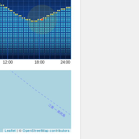
12:00
18:00
24:00
Leaflet
| ©
OpenStreetMap contributors