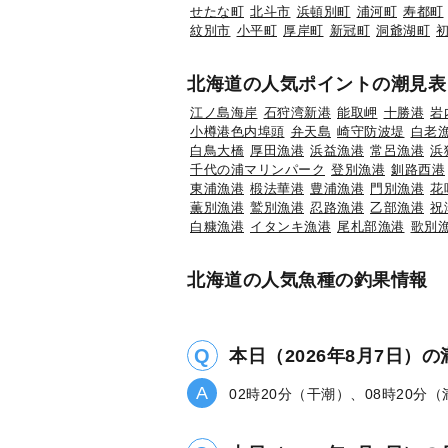
せたな町
北斗市
浜頓別町
浦河町
寿都町
紋別市
小平町
厚岸町
新冠町
洞爺湖町
北海道の人気ポイントの潮見表
江ノ島海岸
石狩湾新港
能取岬
十勝港
岩
小樽港色内埠頭
弁天島
崎守防波堤
白老
白鳥大橋
厚田漁港
浜益漁港
常呂漁港
浜
千代の浦マリンパーク
登別漁港
釧路西港
東浦漁港
椴法華港
豊浦漁港
門別漁港
花
薫別漁港
鷲別漁港
忍路漁港
乙部漁港
祝
白糠漁港
イタンキ漁港
尾札部漁港
歌別
北海道の人気魚種の釣果情報
本日（2026年8月7日）
02時20分（干潮）、08時20分