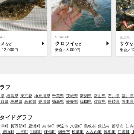
AB
SCARAB
克恵丸
ラメ
クロソイ
サケ
12,000
8,000
1
／
円
乗合／
円
乗合／
ラフ
形県
福島県
東京都
神奈川県
千葉県
茨城県
新潟県
富山県
石川県
福井県
鳥取県
島根県
高知県
香川県
徳島県
愛媛県
福岡県
佐賀県
長崎県
熊本県
タイドグラフ
標津町
長万部町
豊浦町
余市町
伊達市
八雲町
島牧村
猿払村
留萌市
知内
町
豊頃町
古平町
別海町
様似町
網走市
松前町
木古内町
興部町
江差町