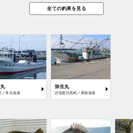
全ての釣果を見る
恵丸
弥生丸
市／常呂漁港
沙流郡日高町／厚賀漁港