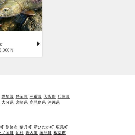
2,000
円
愛知県
静岡県
三重県
大阪府
兵庫県
大分県
宮崎県
鹿児島県
沖縄県
町
釧路市
積丹町
新ひだか町
広尾町
上ノ国町
泊村
岩内町
羅臼町
根室市