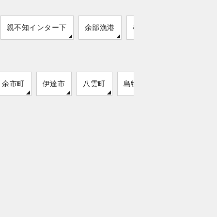
親不知インター下
余部漁港
松ヶ鼻
余市町
伊達市
八雲町
島牧村
猿払村
留