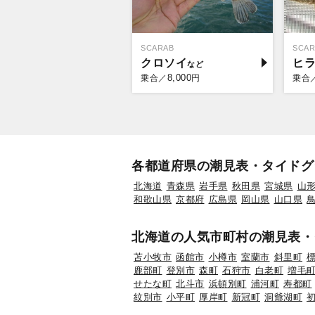
SCARAB
SCAR
クロソイ
ヒ
8,000
乗合／
円
乗合
各都道府県の潮見表・タイドグ
北海道
青森県
岩手県
秋田県
宮城県
山
和歌山県
京都府
広島県
岡山県
山口県
北海道の人気市町村の潮見表・
苫小牧市
函館市
小樽市
室蘭市
斜里町
鹿部町
登別市
森町
石狩市
白老町
増毛
せたな町
北斗市
浜頓別町
浦河町
寿都町
紋別市
小平町
厚岸町
新冠町
洞爺湖町