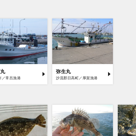
恵丸
弥生丸
市／常呂漁港
沙流郡日高町／厚賀漁港