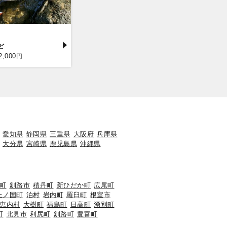
2,000
円
愛知県
静岡県
三重県
大阪府
兵庫県
大分県
宮崎県
鹿児島県
沖縄県
町
釧路市
積丹町
新ひだか町
広尾町
上ノ国町
泊村
岩内町
羅臼町
根室市
恵内村
大樹町
福島町
日高町
湧別町
町
北見市
利尻町
釧路町
豊富町