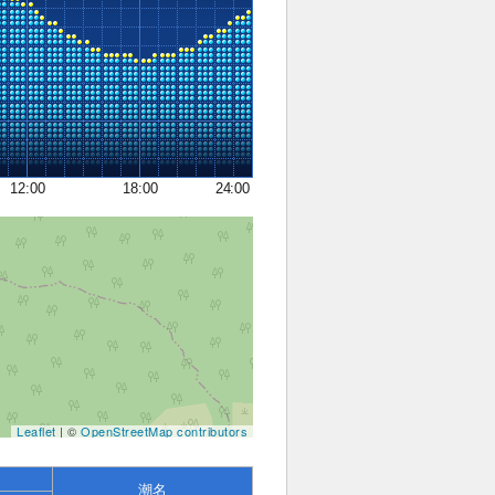
12:00
18:00
24:00
Leaflet
| ©
OpenStreetMap contributors
潮名