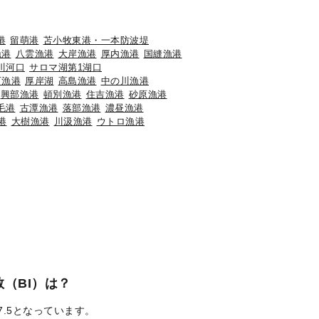
港
留萌港
苫小牧東港・一本防波堤
漁港
八雲漁港
大岸漁港
厚内漁港
国縫漁港
川河口
サロマ湖第1湖口
石漁港
厚岸湖
高島漁港
中の川漁港
興部漁港
頓別漁港
住吉漁港
砂原漁港
毛港
古潭漁港
落部漁港
濃昼漁港
港
大樹漁港
川汲漁港
ウトロ漁港
（BI）は？
7.5となっています。