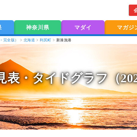
果
神奈川県
マダイ
マガジ
版・完全版）
北海道
利尻町
新湊漁港
見表
・タイドグラフ（20