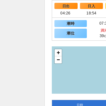
日出
日入
04:26
18:54
07:
潮時
満
潮位
39
+
−
日時