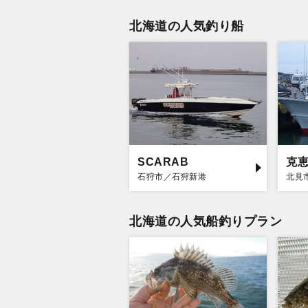
北海道の人気釣り船
SCARAB
克
石狩市／石狩新港
北見
北海道の人気船釣りプラン