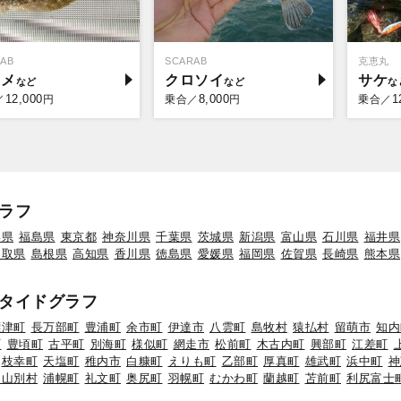
AB
SCARAB
克恵丸
ラメ
クロソイ
サケ
12,000
8,000
1
／
円
乗合／
円
乗合／
ラフ
形県
福島県
東京都
神奈川県
千葉県
茨城県
新潟県
富山県
石川県
福井県
鳥取県
島根県
高知県
香川県
徳島県
愛媛県
福岡県
佐賀県
長崎県
熊本県
タイドグラフ
標津町
長万部町
豊浦町
余市町
伊達市
八雲町
島牧村
猿払村
留萌市
知内
町
豊頃町
古平町
別海町
様似町
網走市
松前町
木古内町
興部町
江差町
枝幸町
天塩町
稚内市
白糠町
えりも町
乙部町
厚真町
雄武町
浜中町
神
初山別村
浦幌町
礼文町
奥尻町
羽幌町
むかわ町
蘭越町
苫前町
利尻富士