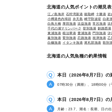
北海道の人気ポイントの潮見表
江ノ島海岸
石狩湾新港
能取岬
十勝港
岩
小樽港色内埠頭
弁天島
崎守防波堤
白老
白鳥大橋
厚田漁港
浜益漁港
常呂漁港
浜
千代の浦マリンパーク
登別漁港
釧路西港
東浦漁港
椴法華港
豊浦漁港
門別漁港
汐
薫別漁港
鷲別漁港
忍路漁港
祝津漁港
乙
白糠漁港
イタンキ漁港
尾札部漁港
歌別
北海道の人気魚種の釣果情報
本日（2026年8月7日）
07時30分（満潮）、18時00分
本日（2026年8月7日
月齢：23.7、潮名：長潮、日の出