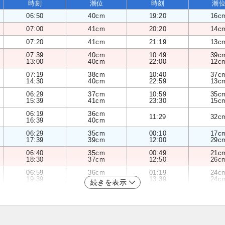
時刻
潮位
時刻
潮
06:50
40cm
19:20
16c
07:00
41cm
20:20
14c
07:20
41cm
21:19
13c
07:39
40cm
10:49
39c
13:00
40cm
22:00
12c
07:19
38cm
10:40
37c
14:30
40cm
22:59
13c
06:29
37cm
10:59
35c
15:39
41cm
23:30
15c
06:19
36cm
11:29
32c
16:39
40cm
06:29
35cm
00:10
17c
17:39
39cm
12:00
29c
06:40
35cm
00:49
21c
18:30
37cm
12:50
26c
06:59
36cm
01:19
24c
19:39
35cm
13:39
24c
続きを表示