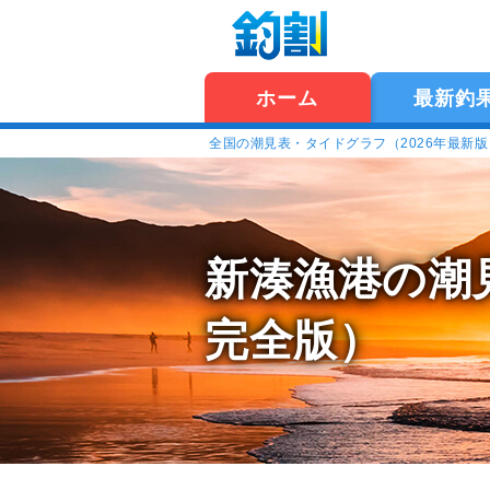
ホーム
最新釣
全国の潮見表・タイドグラフ（2026年最新
新湊漁港の潮
完全版）