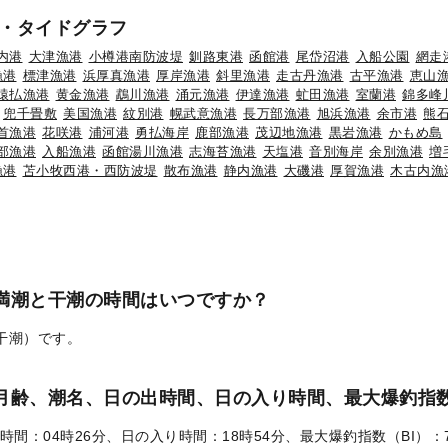
・タイドグラフ
内港
大津漁港
小樽港南防波堤
釧路東港
函館港
尾岱沼港
入船公園
網走
漁港
標津漁港
浜厚真漁港
厚岸漁港
斜里漁港
走古丹漁港
古平漁港
恵山
猿払漁港
黄金漁港
鵡川漁港
涌元漁港
伊達漁港
虻田漁港
室蘭港
錦多峰
兜千畳敷
美国漁港
紋別港
幌武意漁港
長万部漁港
旭浜漁港
余市港
熊
首漁港
花咲港
浦河港
勇払海岸
鹿部漁港
茂辺地漁港
黒岩漁港
かもめ島
部漁港
入船漁港
函館湯川漁港
志海苔漁港
天塩港
音別海岸
余別漁港
増
漁港
苫小牧西港・西防波堤
散布漁港
静内漁港
大磯港
厚賀漁港
木古内漁
の満潮と干潮の時間はいつですか？
（干潮）です。
）の月齢、潮名、日の出時間、日の入り時間、最大爆釣指数
時間：04時26分、日の入り時間：18時54分、最大爆釣指数（BI）：