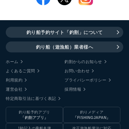
釣り船予約サイト「釣割」について
釣り船（遊漁船）業者様へ
ホーム
釣割からのお知らせ
よくあるご質問
お問い合わせ
利用規約
プライバシーポリシー
運営会社
採用情報
特定商取引法に基づく表記
釣り船予約アプリ
釣りメディア
「釣割アプリ」
「FISHINGJAPAN」
1秒記入の乗船名簿
改正遊漁船業法に対応