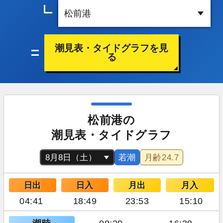
潮見表・タイドグラフを見
る
松前港の
潮見表・タイドグラフ
若潮
月齢
24.7
日出
日入
月出
月入
04:41
18:49
23:53
15:10