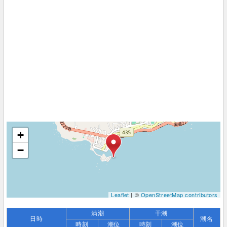
+
−
Leaflet
| ©
OpenStreetMap contributors
満潮
干潮
日時
潮名
時刻
潮位
時刻
潮位