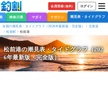
会員登録
ログイン
（無料）
潮見表・タイドグラフ
果
神奈川県
マダイ
マガジン
全国の潮見表・タイドグラフ（2026年最新版・完全版）
北海道
松前町
松前港
松前港の潮見表
・タイドグラフ（202
6年最新版・完全版）