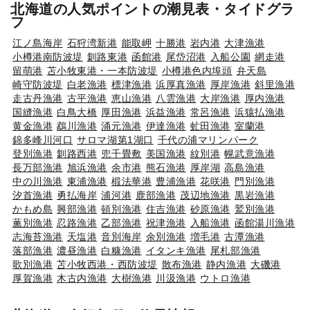
北海道の人気ポイントの潮見表・タイドグラ
フ
江ノ島海岸
石狩湾新港
能取岬
十勝港
岩内港
大津漁港
小樽港南防波堤
釧路東港
函館港
尾岱沼港
入船公園
網走港
留萌港
苫小牧東港・一本防波堤
小樽港色内埠頭
弁天島
崎守防波堤
白老漁港
標津漁港
浜厚真漁港
厚岸漁港
斜里漁港
走古丹漁港
古平漁港
恵山漁港
八雲漁港
大岸漁港
厚内漁港
国縫漁港
白鳥大橋
厚田漁港
浜益漁港
常呂漁港
浜猿払漁港
黄金漁港
鵡川漁港
涌元漁港
伊達漁港
虻田漁港
室蘭港
錦多峰川河口
サロマ湖第1湖口
千代の浦マリンパーク
登別漁港
釧路西港
兜千畳敷
美国漁港
紋別港
幌武意漁港
長万部漁港
旭浜漁港
余市港
熊石漁港
厚岸湖
高島漁港
中の川漁港
東浦漁港
椴法華港
豊浦漁港
花咲港
門別漁港
汐首漁港
勇払海岸
浦河港
鹿部漁港
茂辺地漁港
黒岩漁港
かもめ島
興部漁港
頓別漁港
住吉漁港
砂原漁港
鷲別漁港
薫別漁港
忍路漁港
乙部漁港
祝津漁港
入船漁港
函館湯川漁港
志海苔漁港
天塩港
音別海岸
余別漁港
増毛港
古潭漁港
落部漁港
濃昼漁港
白糠漁港
イタンキ漁港
尾札部漁港
歌別漁港
苫小牧西港・西防波堤
散布漁港
静内漁港
大磯港
厚賀漁港
木古内漁港
大樹漁港
川汲漁港
ウトロ漁港