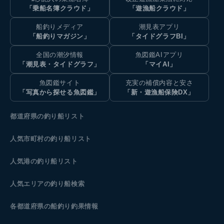
「乗船名簿クラウド」
「遊漁船クラウド」
船釣りメディア
潮見表アプリ
「船釣りマガジン」
「タイドグラフBI」
全国の潮汐情報
魚図鑑AIアプリ
「潮見表・タイドグラフ」
「マイAI」
魚図鑑サイト
充実の補償内容と安さ
「写真から探せる魚図鑑」
「新・遊漁船保険DX」
都道府県の釣り船リスト
人気市町村の釣り船リスト
人気港の釣り船リスト
人気エリアの釣り船検索
各都道府県の船釣り釣果情報