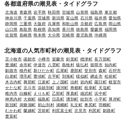
各都道府県の潮見表・タイドグラフ
北海道
青森県
岩手県
秋田県
宮城県
山形県
福島県
東京都
神奈川県
千葉県
茨城県
新潟県
富山県
石川県
福井県
愛知県
静岡県
三重県
大阪府
兵庫県
和歌山県
京都府
広島県
岡山県
山口県
鳥取県
島根県
高知県
香川県
徳島県
愛媛県
福岡県
佐賀県
長崎県
熊本県
大分県
宮崎県
鹿児島県
沖縄県
北海道の人気市町村の潮見表・タイドグラフ
苫小牧市
函館市
小樽市
室蘭市
斜里町
標津町
長万部町
豊浦町
余市町
伊達市
八雲町
島牧村
猿払村
留萌市
知内町
釧路市
積丹町
新ひだか町
広尾町
鹿部町
登別市
森町
石狩市
白老町
増毛町
豊頃町
古平町
別海町
様似町
網走市
松前町
木古内町
興部町
江差町
上ノ国町
泊村
岩内町
羅臼町
根室市
せたな町
北斗市
浜頓別町
浦河町
寿都町
枝幸町
天塩町
稚内市
白糠町
えりも町
乙部町
厚真町
雄武町
浜中町
神恵内村
大樹町
福島町
日高町
湧別町
紋別市
小平町
厚岸町
新冠町
洞爺湖町
初山別村
浦幌町
礼文町
奥尻町
羽幌町
むかわ町
蘭越町
苫前町
利尻富士町
北見市
利尻町
釧路町
豊富町