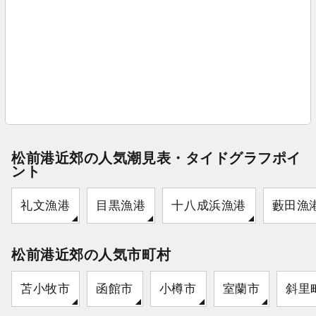
松前港近郊の人気潮見表・タイドグラフポイ
ント
礼文漁港
目黒漁港
十八成浜漁港
藪田漁
松前港近郊の人気市町村
苫小牧市
函館市
小樽市
室蘭市
斜里