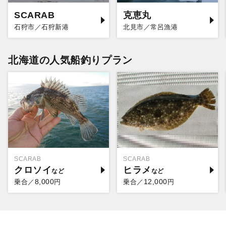
SCARAB
克恵丸
石狩市／石狩新港
北見市／常呂漁港
北海道の人気船釣りプラン
SCARAB
SCARAB
クロソイ
ヒラメ
8,000
12,000
乗合／
円
乗合／
円