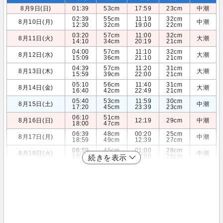
8月9日(日)
01:39
53cm
17:59
23cm
中潮
02:39
55cm
11:19
32cm
8月10日(月)
中潮
12:30
32cm
19:00
22cm
03:20
57cm
11:00
32cm
8月11日(火)
大潮
14:10
34cm
20:19
21cm
04:00
57cm
11:10
32cm
8月12日(水)
大潮
15:09
36cm
21:10
21cm
04:39
57cm
11:20
31cm
8月13日(木)
大潮
15:59
39cm
22:00
21cm
05:10
56cm
11:40
31cm
8月14日(金)
大潮
16:40
42cm
22:49
21cm
05:40
53cm
11:59
30cm
8月15日(土)
中潮
17:20
45cm
23:39
23cm
06:10
51cm
8月16日(日)
12:19
29cm
中潮
18:00
47cm
06:39
48cm
00:20
25cm
8月17日(月)
中潮
18:59
49cm
12:39
27cm
06:59
45cm
01:00
28cm
8月18日(火)
中潮
19:40
50cm
13:00
26cm
続きを表示