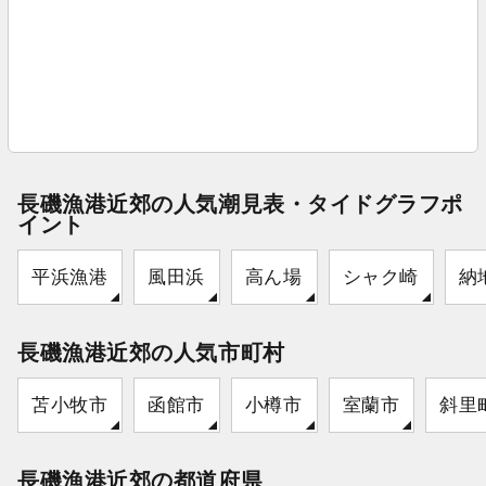
長磯漁港近郊の人気潮見表・タイドグラフポ
イント
平浜漁港
風田浜
高ん場
シャク崎
納
長磯漁港近郊の人気市町村
苫小牧市
函館市
小樽市
室蘭市
斜里
長磯漁港近郊の都道府県