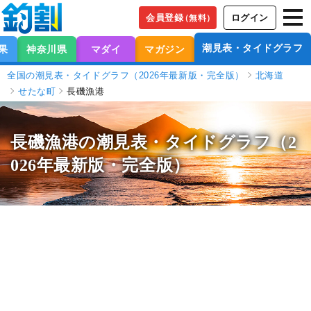
会員登録
ログイン
（無料）
潮見表・タイドグラフ
果
神奈川県
マダイ
マガジン
全国の潮見表・タイドグラフ（2026年最新版・完全版）
北海道
せたな町
長磯漁港
長磯漁港の潮見表
・タイドグラフ（2
026年最新版・完全版）