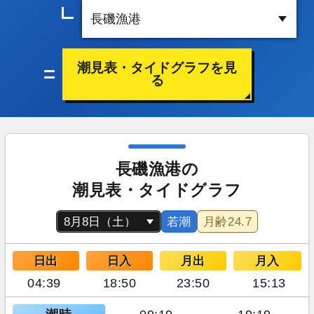
潮見表・タイドグラフを見
る
長磯漁港の
潮見表・タイドグラフ
若潮
月齢
24.7
日出
日入
月出
月入
04:39
18:50
23:50
15:13