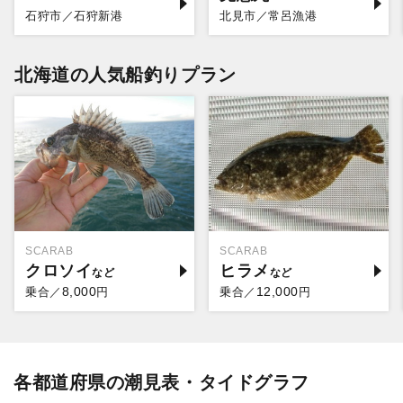
石狩市／石狩新港
北見市／常呂漁港
北海道の人気船釣りプラン
SCARAB
SCARAB
クロソイ
ヒラメ
8,000
12,000
乗合／
円
乗合／
円
各都道府県の潮見表・タイドグラフ