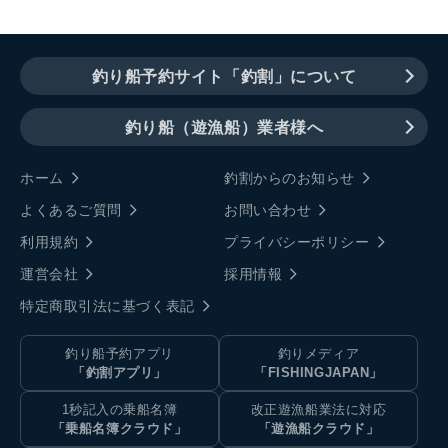
釣り船予約サイト「釣割」について
釣り船（遊漁船）業者様へ
ホーム
釣割からのお知らせ
よくあるご質問
お問い合わせ
利用規約
プライバシーポリシー
運営会社
採用情報
特定商取引法に基づく表記
釣り船予約アプリ
釣りメディア
「釣割アプリ」
「FISHINGJAPAN」
1秒記入の乗船名簿
改正遊漁船業法に対応
「乗船名簿クラウド」
「遊漁船クラウド」