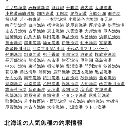
江ノ島海岸
石狩湾新港
能取岬
十勝港
岩内港
大津漁港
小樽港南防波堤
釧路東港
函館港
尾岱沼港
入船公園
網走港
留萌港
苫小牧東港・一本防波堤
小樽港色内埠頭
弁天島
崎守防波堤
白老漁港
標津漁港
浜厚真漁港
厚岸漁港
斜里漁港
走古丹漁港
古平漁港
恵山漁港
八雲漁港
大岸漁港
厚内漁港
国縫漁港
白鳥大橋
厚田漁港
浜益漁港
常呂漁港
浜猿払漁港
黄金漁港
鵡川漁港
涌元漁港
伊達漁港
虻田漁港
室蘭港
錦多峰川河口
サロマ湖第1湖口
千代の浦マリンパーク
登別漁港
釧路西港
兜千畳敷
美国漁港
紋別港
幌武意漁港
長万部漁港
旭浜漁港
余市港
熊石漁港
厚岸湖
高島漁港
中の川漁港
東浦漁港
椴法華港
豊浦漁港
門別漁港
汐首漁港
花咲港
勇払海岸
浦河港
鹿部漁港
茂辺地漁港
黒岩漁港
かもめ島
興部漁港
頓別漁港
住吉漁港
砂原漁港
薫別漁港
鷲別漁港
忍路漁港
乙部漁港
祝津漁港
入船漁港
函館湯川漁港
志海苔漁港
音別海岸
天塩港
余別漁港
増毛港
古潭漁港
落部漁港
濃昼漁港
白糠漁港
イタンキ漁港
尾札部漁港
歌別漁港
苫小牧西港・西防波堤
散布漁港
静内漁港
大磯港
厚賀漁港
木古内漁港
大樹漁港
川汲漁港
ウトロ漁港
北海道の人気魚種の釣果情報