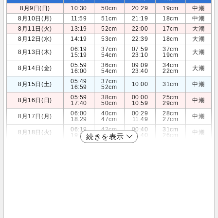
8月9日(日)
10:30
50cm
20:29
19cm
中潮
8月10日(月)
11:59
51cm
21:19
18cm
中潮
8月11日(火)
13:19
52cm
22:00
17cm
大潮
8月12日(水)
14:19
53cm
22:39
18cm
大潮
06:19
37cm
07:59
37cm
8月13日(木)
大潮
15:19
54cm
23:10
19cm
05:59
36cm
09:09
34cm
8月14日(金)
大潮
16:00
54cm
23:40
22cm
05:49
37cm
8月15日(土)
10:00
31cm
中潮
16:59
52cm
05:59
38cm
00:00
25cm
8月16日(日)
中潮
17:40
50cm
10:59
29cm
06:00
40cm
00:29
28cm
8月17日(月)
中潮
18:29
47cm
11:49
27cm
06:19
42cm
00:40
31cm
8月18日(火)
中潮
19:20
43cm
12:40
26cm
続きを表示