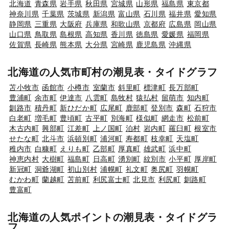
北海道
青森県
岩手県
秋田県
宮城県
山形県
福島県
東京都
神奈川県
千葉県
茨城県
新潟県
富山県
石川県
福井県
愛知県
静岡県
三重県
大阪府
兵庫県
和歌山県
京都府
広島県
岡山県
山口県
鳥取県
島根県
高知県
香川県
徳島県
愛媛県
福岡県
佐賀県
長崎県
熊本県
大分県
宮崎県
鹿児島県
沖縄県
北海道の人気市町村の潮見表・タイドグラフ
苫小牧市
函館市
小樽市
室蘭市
斜里町
標津町
長万部町
豊浦町
余市町
伊達市
八雲町
島牧村
猿払村
留萌市
知内町
釧路市
積丹町
新ひだか町
広尾町
鹿部町
登別市
森町
石狩市
白老町
増毛町
豊頃町
古平町
別海町
様似町
網走市
松前町
木古内町
興部町
江差町
上ノ国町
泊村
岩内町
羅臼町
根室市
せたな町
北斗市
浜頓別町
浦河町
寿都町
枝幸町
天塩町
稚内市
白糠町
えりも町
乙部町
厚真町
雄武町
浜中町
神恵内村
大樹町
福島町
日高町
湧別町
紋別市
小平町
厚岸町
新冠町
洞爺湖町
初山別村
浦幌町
礼文町
奥尻町
羽幌町
むかわ町
蘭越町
苫前町
利尻富士町
北見市
利尻町
釧路町
豊富町
北海道の人気ポイントの潮見表・タイドグラ
フ