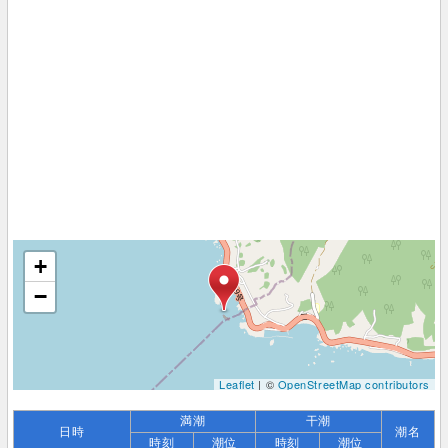
+
−
Leaflet
| ©
OpenStreetMap contributors
満潮
干潮
日時
潮名
時刻
潮位
時刻
潮位