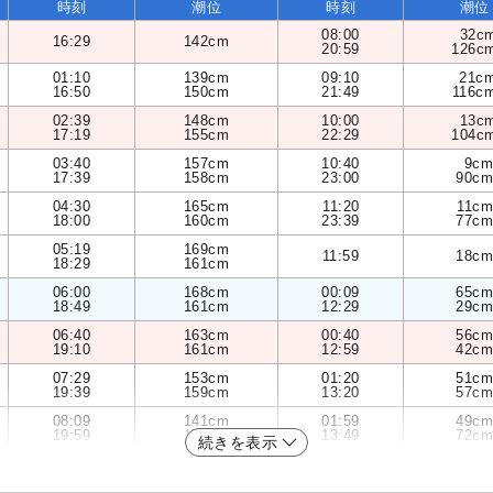
時刻
潮位
時刻
潮位
08:00
32c
16:29
142cm
20:59
126c
01:10
139cm
09:10
21c
16:50
150cm
21:49
116c
02:39
148cm
10:00
13c
17:19
155cm
22:29
104c
03:40
157cm
10:40
9cm
17:39
158cm
23:00
90cm
04:30
165cm
11:20
11cm
18:00
160cm
23:39
77cm
05:19
169cm
11:59
18cm
18:29
161cm
06:00
168cm
00:09
65cm
18:49
161cm
12:29
29cm
06:40
163cm
00:40
56cm
19:10
161cm
12:59
42cm
07:29
153cm
01:20
51cm
19:39
159cm
13:20
57cm
08:09
141cm
01:59
49cm
19:59
156cm
13:49
72cm
続きを表示