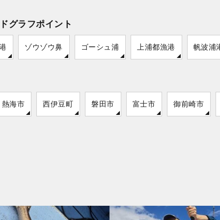
ドグラフポイント
港
ゾウゾウ鼻
ゴーシュ浦
上浦都漁港
帆波浦
熱海市
西伊豆町
磐田市
富士市
御前崎市