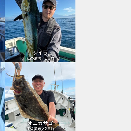
シイラ
1
江の浦港／
日前
オニカサゴ
2
宇佐美港／
日前