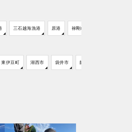
港
三石越海漁港
原港
禄剛崎
東伊豆町
湖西市
袋井市
静岡市
松崎町