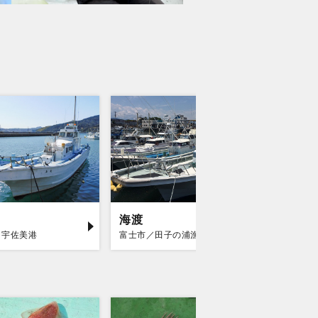
海渡
南伊豆
／宇佐美港
富士市／田子の浦漁港
賀茂郡南伊