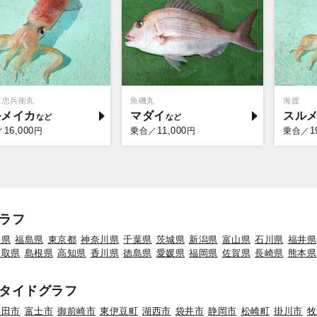
豆忠兵衛丸
魚磯丸
海渡
ルメイカ
マダイ
スル
16,000
11,000
1
／
円
乗合／
円
乗合／
ラフ
形県
福島県
東京都
神奈川県
千葉県
茨城県
新潟県
富山県
石川県
福井県
鳥取県
島根県
高知県
香川県
徳島県
愛媛県
福岡県
佐賀県
長崎県
熊本県
タイドグラフ
磐田市
富士市
御前崎市
東伊豆町
湖西市
袋井市
静岡市
松崎町
掛川市
牧