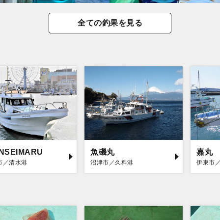
全ての釣果を見る
INSEIMARU
魚磯丸
嘉丸
市／清水港
沼津市／久料港
伊東市