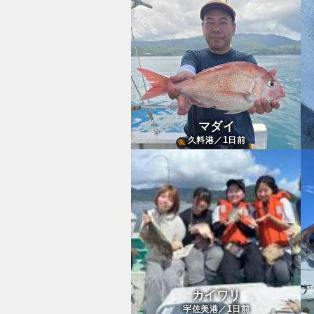
マダイ
1
久料港／
日前
カイワリ
1
宇佐美港／
日前