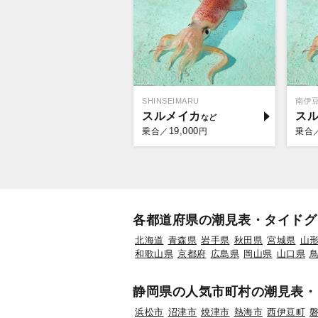
SHINSEIMARU
南伊
スルメイカ
ス
19,000
乗合／
円
乗合
各都道府県の潮見表・タイドグ
北海道
青森県
岩手県
秋田県
宮城県
山
和歌山県
京都府
広島県
岡山県
山口県
静岡県の人気市町村の潮見表・
浜松市
沼津市
焼津市
熱海市
西伊豆町