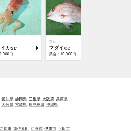
嘉丸
鈴喜丸
メイカ
マダイ
クロム
9,000
10,000
13,
円
乗合／
円
乗合／
愛知県
静岡県
三重県
大阪府
兵庫県
大分県
宮崎県
鹿児島県
沖縄県
之原市
南伊豆町
伊豆市
伊東市
下田市