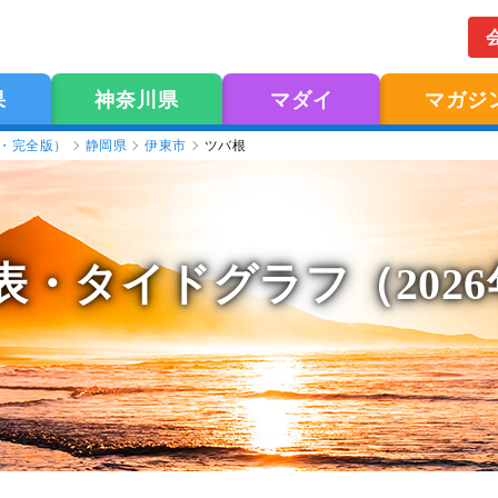
果
神奈川県
マダイ
マガジ
版・完全版）
静岡県
伊東市
ツバ根
表
・タイドグラフ（202