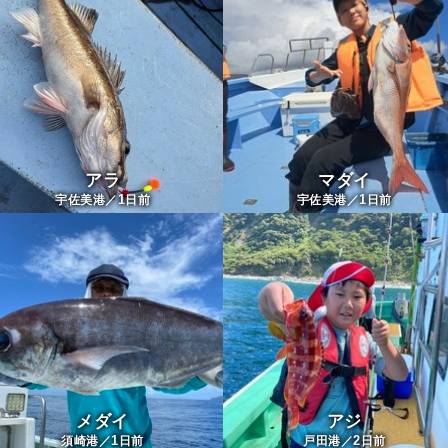
アラ
マダイ
1
1
宇佐美港／
日前
宇佐美港／
日前
メダイ
アジ
1
2
須崎港／
日前
戸田港／
日前