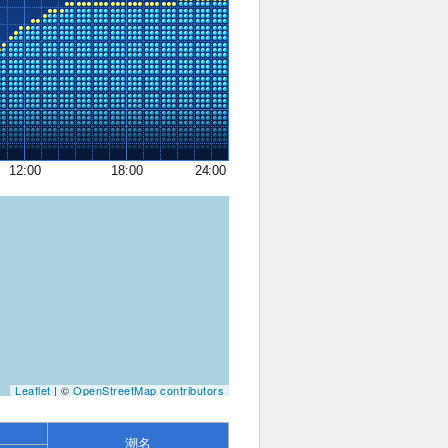
12:00
18:00
24:00
Leaflet
| ©
OpenStreetMap contributors
潮名