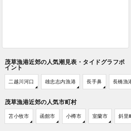
茂草漁港近郊の人気潮見表・タイドグラフポ
イント
二越川河口
雄忠志内漁港
長手鼻
長橋漁
茂草漁港近郊の人気市町村
苫小牧市
函館市
小樽市
室蘭市
斜里