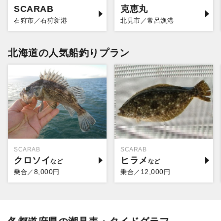
SCARAB
克恵丸
石狩市／石狩新港
北見市／常呂漁港
北海道の人気船釣りプラン
SCARAB
SCARAB
クロソイ
ヒラメ
8,000
12,000
乗合／
円
乗合／
円