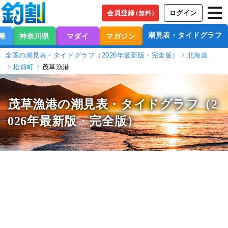
会員登録
ログイン
（無料）
潮見表・タイドグラフ
果
神奈川県
マダイ
マガジン
全国の潮見表・タイドグラフ（2026年最新版・完全版）
北海道
松前町
茂草漁港
茂草漁港の潮見表
・タイドグラフ（2
026年最新版・完全版）