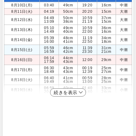
8月10日(月)
03:40
49cm
19:20
16cm
中潮
8月11日(火)
04:19
50cm
20:20
15cm
大潮
04:49
50cm
10:59
37cm
8月12日(水)
大潮
13:09
38cm
21:19
15cm
05:10
49cm
10:59
36cm
8月13日(木)
大潮
14:49
40cm
22:00
16cm
05:39
48cm
11:19
34cm
8月14日(金)
大潮
16:00
41cm
22:50
18cm
05:59
46cm
11:39
31cm
8月15日(土)
中潮
16:59
42cm
23:30
21cm
06:14
44cm
8月16日(日)
12:00
29cm
中潮
17:59
43cm
06:30
43cm
00:19
25cm
8月17日(月)
中潮
18:49
43cm
12:39
27cm
06:40
41cm
00:59
28cm
8月18日(火)
中潮
19:49
43cm
13:00
25cm
06:59
40cm
01:40
33cm
8月19日(水)
小潮
20:59
42cm
13:40
24cm
続きを表示