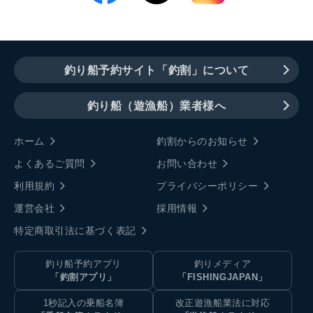
釣り船予約サイト「釣割」について
釣り船（遊漁船）業者様へ
ホーム
釣割からのお知らせ
よくあるご質問
お問い合わせ
利用規約
プライバシーポリシー
運営会社
採用情報
特定商取引法に基づく表記
釣り船予約アプリ
釣りメディア
「釣割アプリ」
「FISHINGJAPAN」
1秒記入の乗船名簿
改正遊漁船業法に対応