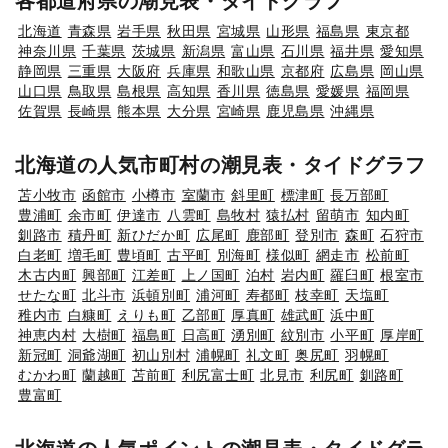
各都道府県の潮見表・タイドグラフ
北海道
青森県
岩手県
秋田県
宮城県
山形県
福島県
東京都
神奈川県
千葉県
茨城県
新潟県
富山県
石川県
福井県
愛知県
静岡県
三重県
大阪府
兵庫県
和歌山県
京都府
広島県
岡山県
山口県
鳥取県
島根県
高知県
香川県
徳島県
愛媛県
福岡県
佐賀県
長崎県
熊本県
大分県
宮崎県
鹿児島県
沖縄県
北海道の人気市町村の潮見表・タイドグラフ
苫小牧市
函館市
小樽市
室蘭市
斜里町
標津町
長万部町
豊浦町
余市町
伊達市
八雲町
島牧村
猿払村
留萌市
知内町
釧路市
積丹町
新ひだか町
広尾町
鹿部町
登別市
森町
石狩市
白老町
増毛町
豊頃町
古平町
別海町
様似町
網走市
松前町
木古内町
興部町
江差町
上ノ国町
泊村
岩内町
羅臼町
根室市
せたな町
北斗市
浜頓別町
浦河町
寿都町
枝幸町
天塩町
稚内市
白糠町
えりも町
乙部町
厚真町
雄武町
浜中町
神恵内村
大樹町
福島町
日高町
湧別町
紋別市
小平町
厚岸町
新冠町
洞爺湖町
初山別村
浦幌町
礼文町
奥尻町
羽幌町
むかわ町
蘭越町
苫前町
利尻富士町
北見市
利尻町
釧路町
豊富町