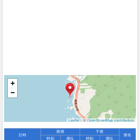
+
−
Leaflet
| ©
OpenStreetMap contributors
満潮
干潮
日時
潮名
時刻
潮位
時刻
潮位