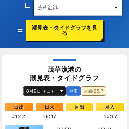
潮見表・タイドグラフを見
る
茂草漁港の
潮見表・タイドグラフ
中潮
月齢
25.7
日出
日入
月出
月入
04:42
18:47
16:17