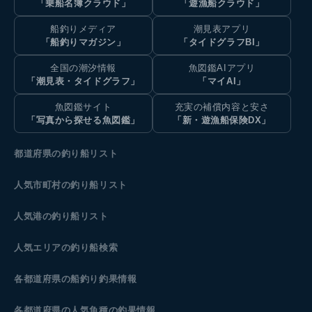
「乗船名簿クラウド」
「遊漁船クラウド」
船釣りメディア
潮見表アプリ
「船釣りマガジン」
「タイドグラフBI」
全国の潮汐情報
魚図鑑AIアプリ
「潮見表・タイドグラフ」
「マイAI」
魚図鑑サイト
充実の補償内容と安さ
「写真から探せる魚図鑑」
「新・遊漁船保険DX」
都道府県の釣り船リスト
人気市町村の釣り船リスト
人気港の釣り船リスト
人気エリアの釣り船検索
各都道府県の船釣り釣果情報
各都道府県の人気魚種の釣果情報