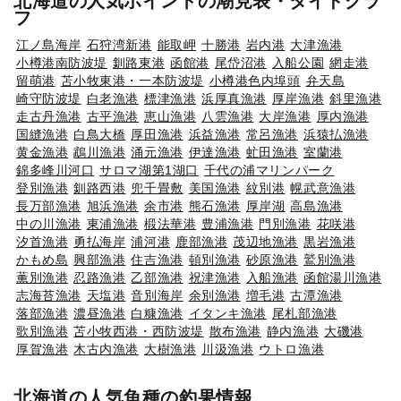
北海道の人気ポイントの潮見表・タイドグラ
フ
江ノ島海岸
石狩湾新港
能取岬
十勝港
岩内港
大津漁港
小樽港南防波堤
釧路東港
函館港
尾岱沼港
入船公園
網走港
留萌港
苫小牧東港・一本防波堤
小樽港色内埠頭
弁天島
崎守防波堤
白老漁港
標津漁港
浜厚真漁港
厚岸漁港
斜里漁港
走古丹漁港
古平漁港
恵山漁港
八雲漁港
大岸漁港
厚内漁港
国縫漁港
白鳥大橋
厚田漁港
浜益漁港
常呂漁港
浜猿払漁港
黄金漁港
鵡川漁港
涌元漁港
伊達漁港
虻田漁港
室蘭港
錦多峰川河口
サロマ湖第1湖口
千代の浦マリンパーク
登別漁港
釧路西港
兜千畳敷
美国漁港
紋別港
幌武意漁港
長万部漁港
旭浜漁港
余市港
熊石漁港
厚岸湖
高島漁港
中の川漁港
東浦漁港
椴法華港
豊浦漁港
門別漁港
花咲港
汐首漁港
勇払海岸
浦河港
鹿部漁港
茂辺地漁港
黒岩漁港
かもめ島
興部漁港
住吉漁港
頓別漁港
砂原漁港
鷲別漁港
薫別漁港
忍路漁港
乙部漁港
祝津漁港
入船漁港
函館湯川漁港
志海苔漁港
天塩港
音別海岸
余別漁港
増毛港
古潭漁港
落部漁港
濃昼漁港
白糠漁港
イタンキ漁港
尾札部漁港
歌別漁港
苫小牧西港・西防波堤
散布漁港
静内漁港
大磯港
厚賀漁港
木古内漁港
大樹漁港
川汲漁港
ウトロ漁港
北海道の人気魚種の釣果情報