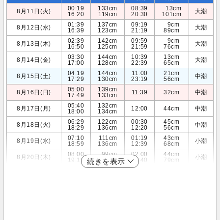
00:19
133cm
08:39
13cm
8月11日(火)
大潮
16:20
119cm
20:30
101cm
01:39
137cm
09:19
9cm
8月12日(水)
大潮
16:39
123cm
21:19
89cm
02:39
142cm
09:59
9cm
8月13日(木)
大潮
16:50
125cm
21:59
76cm
03:30
144cm
10:39
13cm
8月14日(金)
大潮
17:00
128cm
22:39
65cm
04:19
144cm
11:00
21cm
8月15日(土)
中潮
17:29
130cm
23:19
56cm
05:00
139cm
8月16日(日)
11:39
32cm
中潮
17:49
133cm
05:40
132cm
8月17日(月)
12:00
44cm
中潮
18:00
134cm
06:29
122cm
00:30
45cm
8月18日(火)
中潮
18:29
136cm
12:20
56cm
07:10
111cm
01:19
43cm
8月19日(水)
小潮
18:59
136cm
12:39
68cm
08:00
99cm
02:00
44cm
8月20日(木)
小潮
19:19
135cm
12:40
79cm
続きを表示