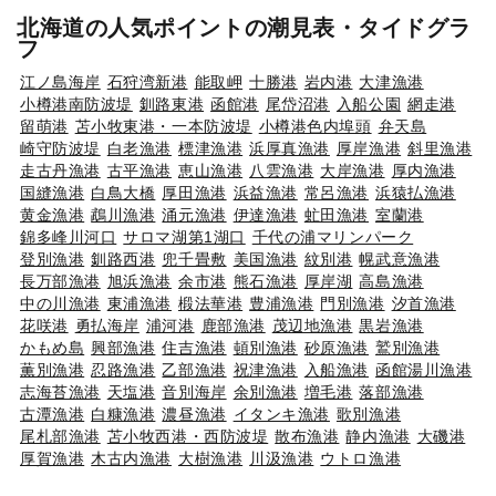
北海道の人気ポイントの潮見表・タイドグラ
フ
江ノ島海岸
石狩湾新港
能取岬
十勝港
岩内港
大津漁港
小樽港南防波堤
釧路東港
函館港
尾岱沼港
入船公園
網走港
留萌港
苫小牧東港・一本防波堤
小樽港色内埠頭
弁天島
崎守防波堤
白老漁港
標津漁港
浜厚真漁港
厚岸漁港
斜里漁港
走古丹漁港
古平漁港
恵山漁港
八雲漁港
大岸漁港
厚内漁港
国縫漁港
白鳥大橋
厚田漁港
浜益漁港
常呂漁港
浜猿払漁港
黄金漁港
鵡川漁港
涌元漁港
伊達漁港
虻田漁港
室蘭港
錦多峰川河口
サロマ湖第1湖口
千代の浦マリンパーク
登別漁港
釧路西港
兜千畳敷
美国漁港
紋別港
幌武意漁港
長万部漁港
旭浜漁港
余市港
熊石漁港
厚岸湖
高島漁港
中の川漁港
東浦漁港
椴法華港
豊浦漁港
門別漁港
汐首漁港
花咲港
勇払海岸
浦河港
鹿部漁港
茂辺地漁港
黒岩漁港
かもめ島
興部漁港
住吉漁港
頓別漁港
砂原漁港
鷲別漁港
薫別漁港
忍路漁港
乙部漁港
祝津漁港
入船漁港
函館湯川漁港
志海苔漁港
天塩港
音別海岸
余別漁港
増毛港
落部漁港
古潭漁港
白糠漁港
濃昼漁港
イタンキ漁港
歌別漁港
尾札部漁港
苫小牧西港・西防波堤
散布漁港
静内漁港
大磯港
厚賀漁港
木古内漁港
大樹漁港
川汲漁港
ウトロ漁港