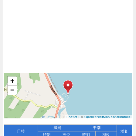
+
−
Leaflet
| ©
OpenStreetMap contributors
満潮
干潮
日時
潮名
時刻
潮位
時刻
潮位