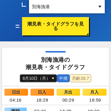
潮見表・タイドグラフを見
る
別海漁港の
潮見表・タイドグラフ
中潮
月齢
26.7
日出
日入
月出
月入
04:16
18:29
00:29
16:59