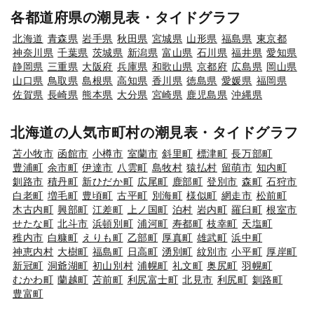
各都道府県の潮見表・タイドグラフ
北海道
青森県
岩手県
秋田県
宮城県
山形県
福島県
東京都
神奈川県
千葉県
茨城県
新潟県
富山県
石川県
福井県
愛知県
静岡県
三重県
大阪府
兵庫県
和歌山県
京都府
広島県
岡山県
山口県
鳥取県
島根県
高知県
香川県
徳島県
愛媛県
福岡県
佐賀県
長崎県
熊本県
大分県
宮崎県
鹿児島県
沖縄県
北海道の人気市町村の潮見表・タイドグラフ
苫小牧市
函館市
小樽市
室蘭市
斜里町
標津町
長万部町
豊浦町
余市町
伊達市
八雲町
島牧村
猿払村
留萌市
知内町
釧路市
積丹町
新ひだか町
広尾町
鹿部町
登別市
森町
石狩市
白老町
増毛町
豊頃町
古平町
別海町
様似町
網走市
松前町
木古内町
興部町
江差町
上ノ国町
泊村
岩内町
羅臼町
根室市
せたな町
北斗市
浜頓別町
浦河町
寿都町
枝幸町
天塩町
稚内市
白糠町
えりも町
乙部町
厚真町
雄武町
浜中町
神恵内村
大樹町
福島町
日高町
湧別町
紋別市
小平町
厚岸町
新冠町
洞爺湖町
初山別村
浦幌町
礼文町
奥尻町
羽幌町
むかわ町
蘭越町
苫前町
利尻富士町
北見市
利尻町
釧路町
豊富町