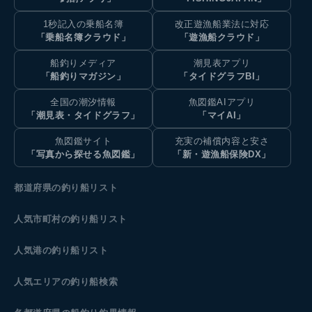
1秒記入の乗船名簿
改正遊漁船業法に対応
「乗船名簿クラウド」
「遊漁船クラウド」
船釣りメディア
潮見表アプリ
「船釣りマガジン」
「タイドグラフBI」
全国の潮汐情報
魚図鑑AIアプリ
「潮見表・タイドグラフ」
「マイAI」
魚図鑑サイト
充実の補償内容と安さ
「写真から探せる魚図鑑」
「新・遊漁船保険DX」
都道府県の釣り船リスト
人気市町村の釣り船リスト
人気港の釣り船リスト
人気エリアの釣り船検索