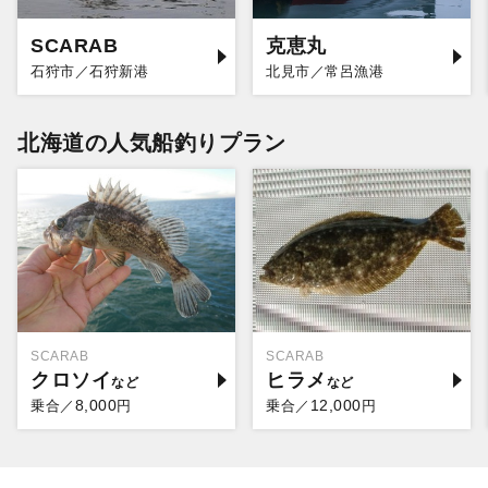
SCARAB
克恵丸
石狩市／石狩新港
北見市／常呂漁港
北海道の人気船釣りプラン
SCARAB
SCARAB
クロソイ
ヒラメ
8,000
12,000
乗合／
円
乗合／
円