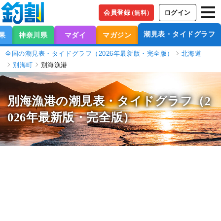
会員登録
ログイン
（無料）
潮見表・タイドグラフ
果
神奈川県
マダイ
マガジン
全国の潮見表・タイドグラフ（2026年最新版・完全版）
北海道
別海町
別海漁港
別海漁港の潮見表
・タイドグラフ（2
026年最新版・完全版）