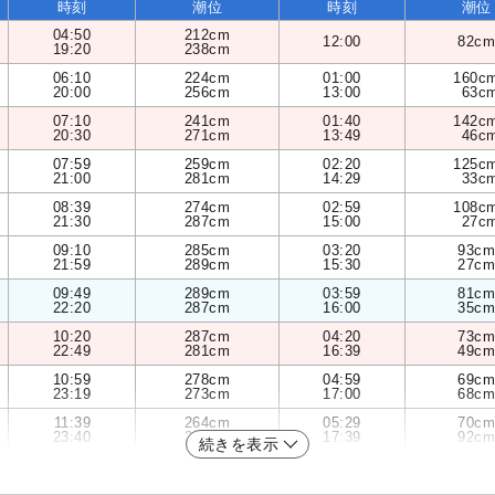
時刻
潮位
時刻
潮位
04:50
212cm
12:00
82cm
19:20
238cm
06:10
224cm
01:00
160c
20:00
256cm
13:00
63c
07:10
241cm
01:40
142c
20:30
271cm
13:49
46c
07:59
259cm
02:20
125c
21:00
281cm
14:29
33c
08:39
274cm
02:59
108c
21:30
287cm
15:00
27c
09:10
285cm
03:20
93cm
21:59
289cm
15:30
27cm
09:49
289cm
03:59
81cm
22:20
287cm
16:00
35cm
10:20
287cm
04:20
73cm
22:49
281cm
16:39
49cm
10:59
278cm
04:59
69cm
23:19
273cm
17:00
68cm
11:39
264cm
05:29
70cm
23:40
261cm
17:39
92cm
続きを表示