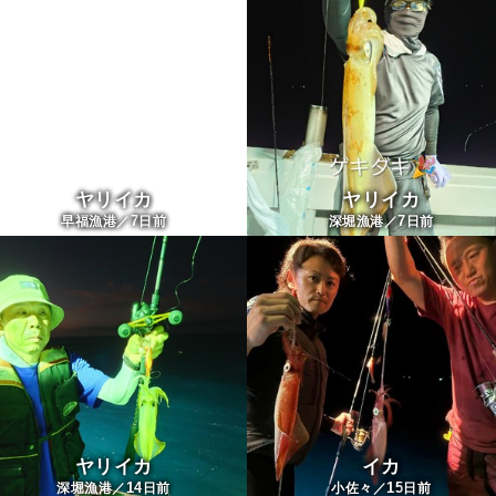
ヤリイカ
ヤリイカ
7
7
早福漁港／
日前
深堀漁港／
日前
ヤリイカ
イカ
14
15
深堀漁港／
日前
小佐々／
日前