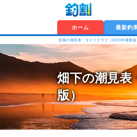
ホーム
最新釣
全国の潮見表・タイドグラフ（2026年最新
畑下の潮見表
版）