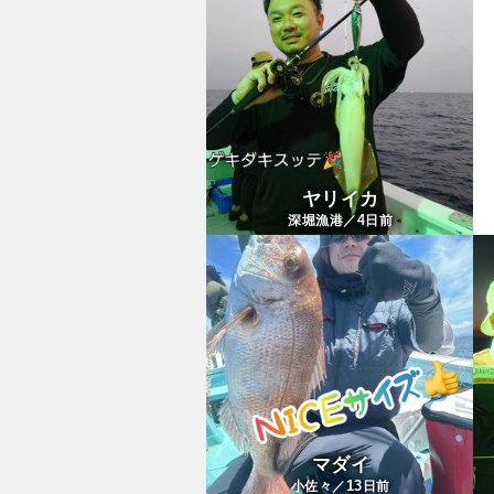
ヤリイカ
4
深堀漁港／
日前
マダイ
13
小佐々／
日前