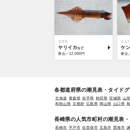
大吉丸
もも
ヤリイカ
ケ
12,000
乗合／
円
乗合
各都道府県の潮見表・タイドグ
北海道
青森県
岩手県
秋田県
宮城県
山
和歌山県
京都府
広島県
岡山県
山口県
長崎県の人気市町村の潮見表・
長崎市
平戸市
佐世保市
五島市
西海市