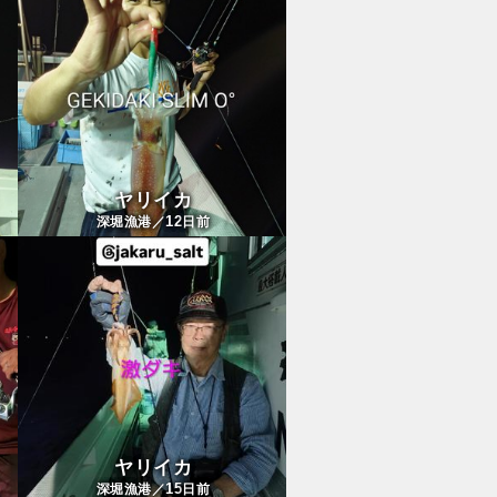
ヤリイカ
12
深堀漁港／
日前
ヤリイカ
15
深堀漁港／
日前