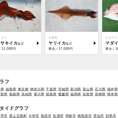
たろう
大源丸
ももたろ
ンサキイカ
ヤリイカ
マダ
11,000
17,000
1
／
円
乗合／
円
乗合／
ラフ
形県
福島県
東京都
神奈川県
千葉県
茨城県
新潟県
富山県
石川県
福井県
鳥取県
島根県
高知県
香川県
徳島県
愛媛県
福岡県
佐賀県
長崎県
熊本県
タイドグラフ
諫早市
新上五島町
大村市
島原市
松浦市
壱岐市
南島原市
雲仙市
対馬市