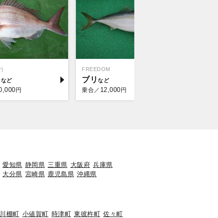
う
FREEDOM
イ
ブリ
0,000
12,000
円
乗合／
円
愛知県
静岡県
三重県
大阪府
兵庫県
大分県
宮崎県
鹿児島県
沖縄県
川棚町
小値賀町
時津町
東彼杵町
佐々町