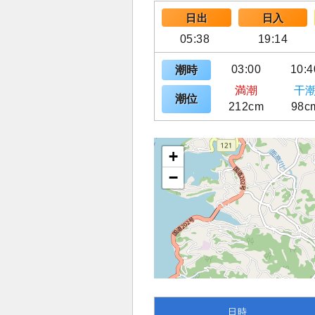
日出
日入
05:38
19:14
03:00
10:4
潮時
満潮
干
潮位
212cm
98c
+
−
日時