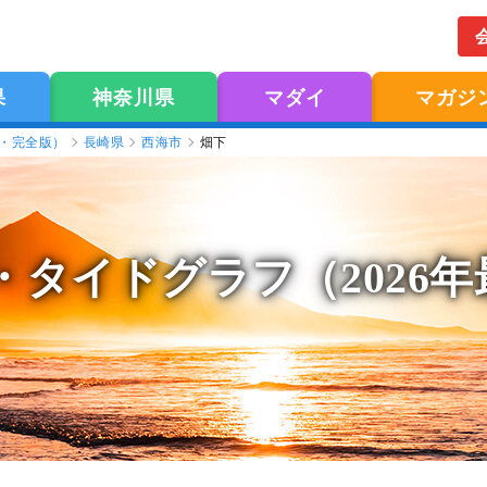
果
神奈川県
マダイ
マガジ
版・完全版）
長崎県
西海市
畑下
・タイドグラフ（2026