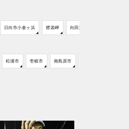
日向市小倉ヶ浜
襟裳岬
向田港
松浦市
壱岐市
南島原市
雲仙市
対馬市