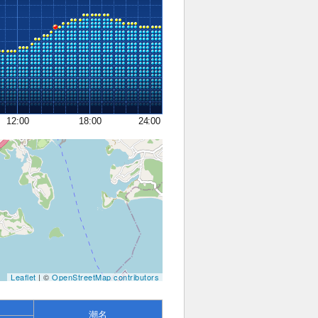
12:00
18:00
24:00
Leaflet
| ©
OpenStreetMap contributors
潮名