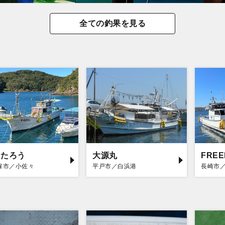
全ての釣果を見る
もたろう
大源丸
FRE
保市／小佐々
平戸市／白浜港
長崎市