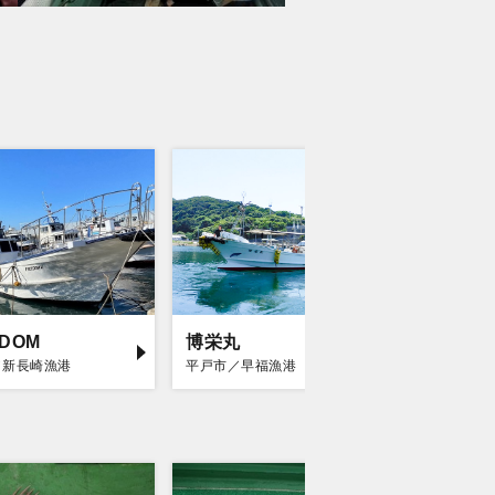
EDOM
博栄丸
海栄丸
／新長崎漁港
平戸市／早福漁港
平戸市／早