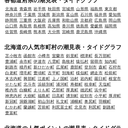
各都道府県の潮見表・タイドグラフ
北海道
青森県
岩手県
秋田県
宮城県
山形県
福島県
東京都
神奈川県
千葉県
茨城県
新潟県
富山県
石川県
福井県
愛知県
静岡県
三重県
大阪府
兵庫県
和歌山県
京都府
広島県
岡山県
山口県
鳥取県
島根県
高知県
香川県
徳島県
愛媛県
福岡県
佐賀県
長崎県
熊本県
大分県
宮崎県
鹿児島県
沖縄県
北海道の人気市町村の潮見表・タイドグラフ
苫小牧市
函館市
小樽市
室蘭市
斜里町
標津町
長万部町
豊浦町
余市町
伊達市
八雲町
島牧村
猿払村
留萌市
知内町
釧路市
積丹町
新ひだか町
広尾町
鹿部町
登別市
森町
石狩市
白老町
増毛町
豊頃町
古平町
別海町
様似町
網走市
松前町
木古内町
興部町
江差町
上ノ国町
泊村
岩内町
羅臼町
根室市
せたな町
北斗市
浜頓別町
浦河町
寿都町
枝幸町
天塩町
稚内市
白糠町
えりも町
乙部町
厚真町
雄武町
浜中町
神恵内村
大樹町
福島町
日高町
湧別町
紋別市
小平町
厚岸町
新冠町
洞爺湖町
初山別村
礼文町
浦幌町
奥尻町
羽幌町
むかわ町
蘭越町
苫前町
利尻富士町
北見市
利尻町
釧路町
豊富町