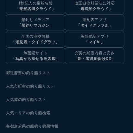
1秒記入の乗船名簿
改正遊漁船業法に対応
「乗船名簿クラウド」
「遊漁船クラウド」
船釣りメディア
潮見表アプリ
「船釣りマガジン」
「タイドグラフBI」
全国の潮汐情報
魚図鑑AIアプリ
「潮見表・タイドグラフ」
「マイAI」
魚図鑑サイト
充実の補償内容と安さ
「写真から探せる魚図鑑」
「新・遊漁船保険DX」
都道府県の釣り船リスト
人気市町村の釣り船リスト
人気港の釣り船リスト
人気エリアの釣り船検索
各都道府県の船釣り釣果情報