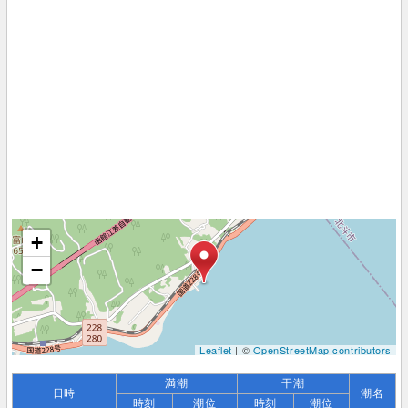
+
−
Leaflet
| ©
OpenStreetMap contributors
満潮
干潮
日時
潮名
時刻
潮位
時刻
潮位