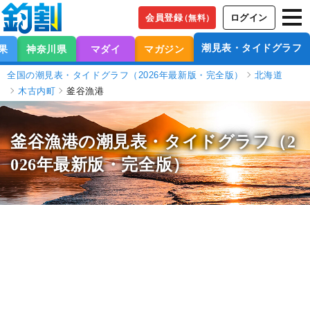
会員登録
ログイン
（無料）
潮見表・タイドグラフ
果
神奈川県
マダイ
マガジン
全国の潮見表・タイドグラフ（2026年最新版・完全版）
北海道
木古内町
釜谷漁港
釜谷漁港の潮見表
・タイドグラフ（2
026年最新版・完全版）