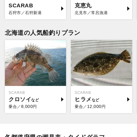
SCARAB
克恵丸
石狩市／石狩新港
北見市／常呂漁港
北海道の人気船釣りプラン
SCARAB
SCARAB
クロソイ
ヒラメ
8,000
12,000
乗合／
円
乗合／
円