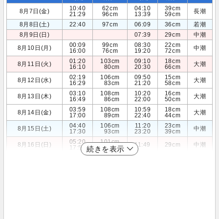
10:40
62cm
04:10
39cm
8月7日(金)
長潮
21:29
96cm
13:39
59cm
8月8日(土)
22:40
97cm
06:09
36cm
若潮
8月9日(日)
07:39
29cm
中潮
00:09
99cm
08:30
22cm
8月10日(月)
中潮
16:00
76cm
19:20
72cm
01:20
103cm
09:10
18cm
8月11日(火)
大潮
16:10
80cm
20:30
66cm
02:19
106cm
09:50
15cm
8月12日(水)
大潮
16:29
83cm
21:20
58cm
03:10
108cm
10:20
16cm
8月13日(木)
大潮
16:49
86cm
22:00
50cm
03:59
108cm
10:59
18cm
8月14日(金)
大潮
17:00
89cm
22:40
44cm
04:40
106cm
11:20
23cm
8月15日(土)
中潮
17:30
93cm
23:20
39cm
05:20
101cm
8月16日(日)
11:49
29cm
中潮
17:59
95cm
続きを表示