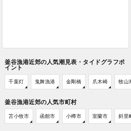
釜谷漁港近郊の人気潮見表・タイドグラフポ
イント
千葉灯
鬼舞漁港
金剛橋
爪木崎
牧山
釜谷漁港近郊の人気市町村
苫小牧市
函館市
小樽市
室蘭市
斜里