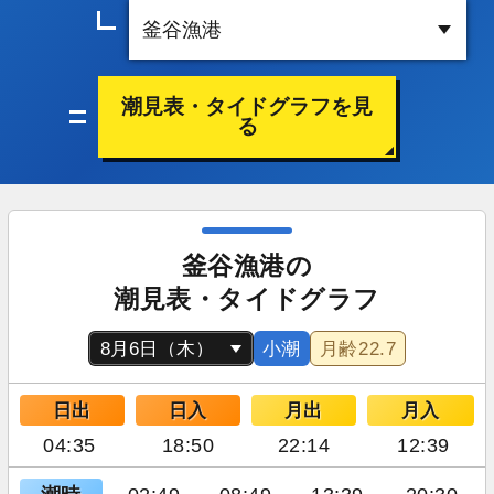
潮見表・タイドグラフを見
る
釜谷漁港の
潮見表・タイドグラフ
小潮
月齢
22.7
日出
日入
月出
月入
04:35
18:50
22:14
12:39