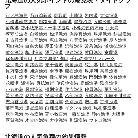
北海道の人気ポイントの潮見表・タイドグラ
フ
江ノ島海岸
石狩湾新港
能取岬
十勝港
岩内港
大津漁港
小樽港南防波堤
釧路東港
函館港
尾岱沼港
入船公園
網走港
留萌港
苫小牧東港・一本防波堤
小樽港色内埠頭
弁天島
崎守防波堤
白老漁港
標津漁港
浜厚真漁港
厚岸漁港
斜里漁港
走古丹漁港
古平漁港
恵山漁港
八雲漁港
大岸漁港
厚内漁港
国縫漁港
白鳥大橋
厚田漁港
浜益漁港
常呂漁港
浜猿払漁港
黄金漁港
鵡川漁港
涌元漁港
伊達漁港
虻田漁港
室蘭港
錦多峰川河口
サロマ湖第1湖口
千代の浦マリンパーク
登別漁港
釧路西港
兜千畳敷
美国漁港
紋別港
幌武意漁港
長万部漁港
旭浜漁港
余市港
熊石漁港
厚岸湖
高島漁港
中の川漁港
東浦漁港
椴法華港
豊浦漁港
門別漁港
汐首漁港
花咲港
浦河港
勇払海岸
茂辺地漁港
鹿部漁港
黒岩漁港
かもめ島
興部漁港
頓別漁港
住吉漁港
砂原漁港
薫別漁港
鷲別漁港
忍路漁港
祝津漁港
乙部漁港
入船漁港
函館湯川漁港
志海苔漁港
天塩港
音別海岸
余別漁港
増毛港
古潭漁港
落部漁港
濃昼漁港
白糠漁港
イタンキ漁港
尾札部漁港
歌別漁港
散布漁港
苫小牧西港・西防波堤
静内漁港
大磯港
厚賀漁港
木古内漁港
大樹漁港
川汲漁港
ウトロ漁港
北海道の人気魚種の釣果情報