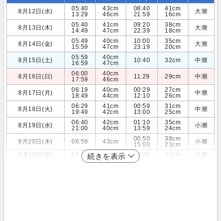
05:40
43cm
08:40
41cm
8月12日(水)
大潮
13:29
46cm
21:59
16cm
05:40
41cm
09:20
38cm
8月13日(木)
大潮
14:49
47cm
22:39
18cm
05:49
40cm
10:00
35cm
8月14日(金)
大潮
15:59
47cm
23:19
20cm
05:59
40cm
8月15日(土)
10:40
32cm
中潮
16:59
47cm
06:00
40cm
8月16日(日)
11:29
29cm
中潮
17:59
46cm
06:19
40cm
00:29
27cm
8月17日(月)
中潮
18:49
44cm
12:10
26cm
06:29
41cm
00:59
31cm
8月18日(火)
中潮
19:49
42cm
13:00
25cm
06:40
42cm
01:10
35cm
8月19日(水)
小潮
21:00
40cm
13:59
24cm
00:50
38cm
8月20日(木)
06:59
43cm
小潮
15:00
23cm
8月21日(金)
07:10
44cm
16:20
23cm
小潮
続きを表示