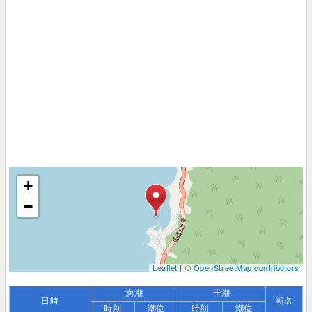
+
−
Leaflet
| ©
OpenStreetMap contributors
満潮
干潮
日時
潮名
時刻
潮位
時刻
潮位