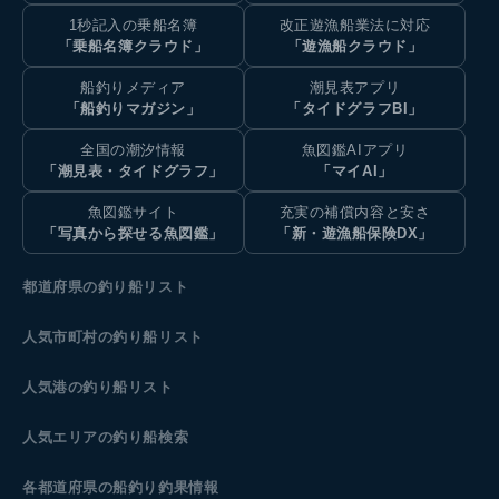
1秒記入の乗船名簿
改正遊漁船業法に対応
「乗船名簿クラウド」
「遊漁船クラウド」
船釣りメディア
潮見表アプリ
「船釣りマガジン」
「タイドグラフBI」
全国の潮汐情報
魚図鑑AIアプリ
「潮見表・タイドグラフ」
「マイAI」
魚図鑑サイト
充実の補償内容と安さ
「写真から探せる魚図鑑」
「新・遊漁船保険DX」
都道府県の釣り船リスト
人気市町村の釣り船リスト
人気港の釣り船リスト
人気エリアの釣り船検索
各都道府県の船釣り釣果情報