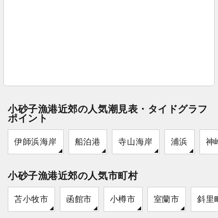
小砂子漁港近郊の人気潮見表・タイドグラフ
ポイント
伊師浜海岸
船泊港
寺山海岸
浦浜
神
小砂子漁港近郊の人気市町村
苫小牧市
函館市
小樽市
室蘭市
斜里