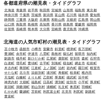
各都道府県の潮見表・タイドグラフ
北海道
青森県
岩手県
秋田県
宮城県
山形県
福島県
東京都
神奈川県
千葉県
茨城県
新潟県
富山県
石川県
福井県
愛知県
静岡県
三重県
大阪府
兵庫県
和歌山県
京都府
広島県
岡山県
山口県
鳥取県
島根県
高知県
香川県
徳島県
愛媛県
福岡県
佐賀県
長崎県
熊本県
大分県
宮崎県
鹿児島県
沖縄県
北海道の人気市町村の潮見表・タイドグラフ
苫小牧市
函館市
小樽市
室蘭市
斜里町
標津町
長万部町
豊浦町
余市町
伊達市
八雲町
島牧村
猿払村
留萌市
知内町
釧路市
積丹町
新ひだか町
広尾町
鹿部町
登別市
森町
石狩市
白老町
増毛町
豊頃町
古平町
別海町
様似町
網走市
松前町
木古内町
興部町
江差町
上ノ国町
泊村
岩内町
羅臼町
根室市
せたな町
北斗市
浜頓別町
浦河町
寿都町
枝幸町
稚内市
天塩町
白糠町
えりも町
乙部町
厚真町
雄武町
浜中町
神恵内村
大樹町
福島町
日高町
湧別町
紋別市
小平町
厚岸町
新冠町
洞爺湖町
初山別村
浦幌町
礼文町
奥尻町
羽幌町
むかわ町
蘭越町
苫前町
利尻富士町
北見市
利尻町
釧路町
豊富町