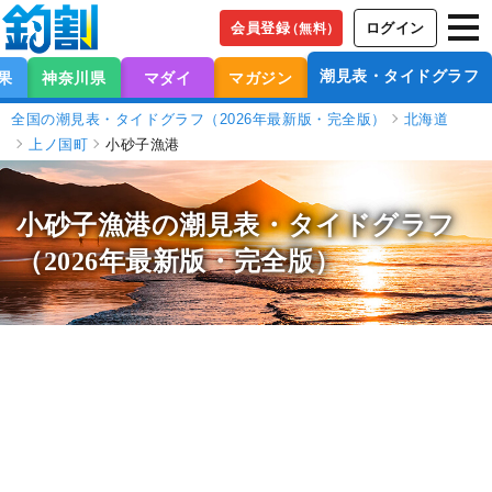
会員登録
ログイン
（無料）
潮見表・タイドグラフ
果
神奈川県
マダイ
マガジン
全国の潮見表・タイドグラフ（2026年最新版・完全版）
北海道
上ノ国町
小砂子漁港
小砂子漁港の潮見表
・タイドグラフ
（2026年最新版・完全版）