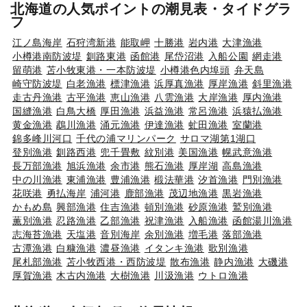
北海道の人気ポイントの潮見表・タイドグラ
フ
江ノ島海岸
石狩湾新港
能取岬
十勝港
岩内港
大津漁港
小樽港南防波堤
釧路東港
函館港
尾岱沼港
入船公園
網走港
留萌港
苫小牧東港・一本防波堤
小樽港色内埠頭
弁天島
崎守防波堤
白老漁港
標津漁港
浜厚真漁港
厚岸漁港
斜里漁港
走古丹漁港
古平漁港
恵山漁港
八雲漁港
大岸漁港
厚内漁港
国縫漁港
白鳥大橋
厚田漁港
浜益漁港
常呂漁港
浜猿払漁港
黄金漁港
鵡川漁港
涌元漁港
伊達漁港
虻田漁港
室蘭港
錦多峰川河口
千代の浦マリンパーク
サロマ湖第1湖口
登別漁港
釧路西港
兜千畳敷
紋別港
美国漁港
幌武意漁港
長万部漁港
旭浜漁港
余市港
熊石漁港
厚岸湖
高島漁港
中の川漁港
東浦漁港
豊浦漁港
椴法華港
汐首漁港
門別漁港
花咲港
勇払海岸
浦河港
鹿部漁港
茂辺地漁港
黒岩漁港
かもめ島
興部漁港
住吉漁港
頓別漁港
砂原漁港
鷲別漁港
薫別漁港
忍路漁港
乙部漁港
祝津漁港
入船漁港
函館湯川漁港
志海苔漁港
天塩港
音別海岸
余別漁港
増毛港
落部漁港
古潭漁港
白糠漁港
濃昼漁港
イタンキ漁港
歌別漁港
尾札部漁港
苫小牧西港・西防波堤
散布漁港
静内漁港
大磯港
厚賀漁港
木古内漁港
大樹漁港
川汲漁港
ウトロ漁港