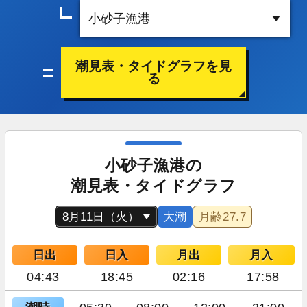
潮見表・タイドグラフを見
る
小砂子漁港の
潮見表・タイドグラフ
大潮
月齢
27.7
日出
日入
月出
月入
04:43
18:45
02:16
17:58