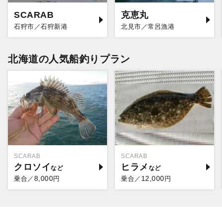
SCARAB
克恵丸
石狩市／石狩新港
北見市／常呂漁港
北海道の人気船釣りプラン
SCARAB
SCARAB
クロソイ
ヒラメ
8,000
12,000
乗合／
円
乗合／
円