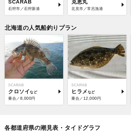
SCARAB
克恵丸
石狩市／石狩新港
北見市／常呂漁港
北海道の人気船釣りプラン
SCARAB
SCARAB
クロソイ
ヒラメ
8,000
12,000
乗合／
円
乗合／
円
各都道府県の潮見表・タイドグラフ