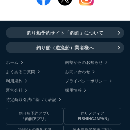
釣り船予約サイト「釣割」について
釣り船（遊漁船）業者様へ
ホーム
釣割からのお知らせ
よくあるご質問
お問い合わせ
利用規約
プライバシーポリシー
運営会社
採用情報
特定商取引法に基づく表記
釣り船予約アプリ
釣りメディア
「釣割アプリ」
「FISHINGJAPAN」
1秒記入の乗船名簿
改正遊漁船業法に対応