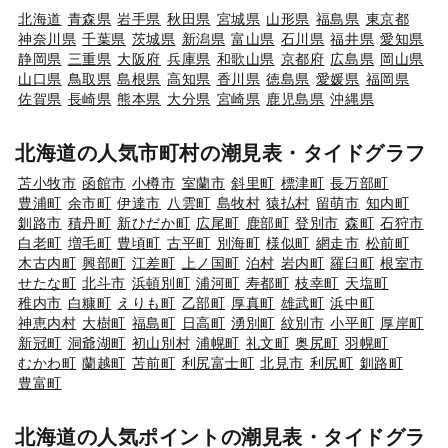
北海道
青森県
岩手県
秋田県
宮城県
山形県
福島県
東京都
神奈川県
千葉県
茨城県
新潟県
富山県
石川県
福井県
愛知県
静岡県
三重県
大阪府
兵庫県
和歌山県
京都府
広島県
岡山県
山口県
鳥取県
島根県
高知県
香川県
徳島県
愛媛県
福岡県
佐賀県
長崎県
熊本県
大分県
宮崎県
鹿児島県
沖縄県
北海道の人気市町村の潮見表・タイドグラフ
苫小牧市
函館市
小樽市
室蘭市
斜里町
標津町
長万部町
豊浦町
余市町
伊達市
八雲町
島牧村
猿払村
留萌市
知内町
釧路市
積丹町
新ひだか町
広尾町
鹿部町
登別市
森町
石狩市
白老町
増毛町
豊頃町
古平町
別海町
様似町
網走市
松前町
木古内町
興部町
江差町
上ノ国町
泊村
岩内町
羅臼町
根室市
せたな町
北斗市
浜頓別町
浦河町
寿都町
枝幸町
天塩町
稚内市
白糠町
えりも町
乙部町
厚真町
雄武町
浜中町
神恵内村
大樹町
福島町
日高町
湧別町
紋別市
小平町
厚岸町
新冠町
洞爺湖町
初山別村
浦幌町
礼文町
奥尻町
羽幌町
むかわ町
蘭越町
苫前町
利尻富士町
北見市
利尻町
釧路町
豊富町
北海道の人気ポイントの潮見表・タイドグラ