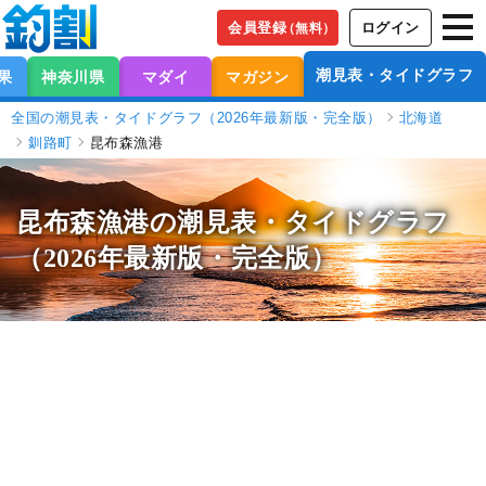
会員登録
ログイン
（無料）
潮見表・タイドグラフ
果
神奈川県
マダイ
マガジン
全国の潮見表・タイドグラフ（2026年最新版・完全版）
北海道
釧路町
昆布森漁港
昆布森漁港の潮見表
・タイドグラフ
（2026年最新版・完全版）