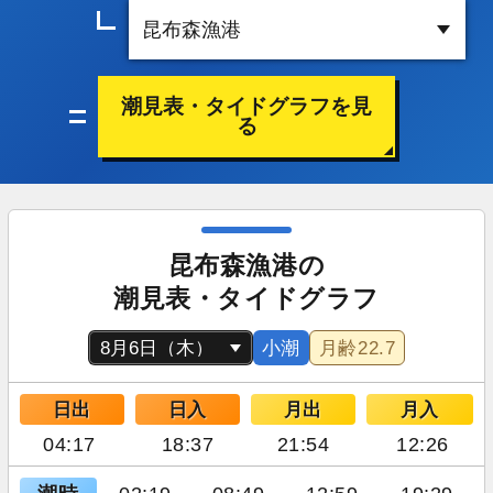
潮見表・タイドグラフを見
る
昆布森漁港の
潮見表・タイドグラフ
小潮
月齢
22.7
日出
日入
月出
月入
04:17
18:37
21:54
12:26