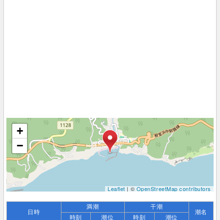
+
−
Leaflet
| ©
OpenStreetMap contributors
満潮
干潮
日時
潮名
時刻
潮位
時刻
潮位