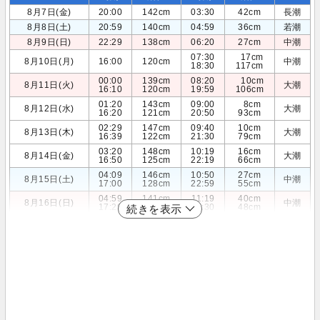
8月7日(金)
20:00
142cm
03:30
42cm
長潮
8月8日(土)
20:59
140cm
04:59
36cm
若潮
8月9日(日)
22:29
138cm
06:20
27cm
中潮
07:30
17cm
8月10日(月)
16:00
120cm
中潮
18:30
117cm
00:00
139cm
08:20
10cm
8月11日(火)
大潮
16:10
120cm
19:59
106cm
01:20
143cm
09:00
8cm
8月12日(水)
大潮
16:20
121cm
20:50
93cm
02:29
147cm
09:40
10cm
8月13日(木)
大潮
16:39
122cm
21:30
79cm
03:20
148cm
10:19
16cm
8月14日(金)
大潮
16:50
125cm
22:19
66cm
04:09
146cm
10:50
27cm
8月15日(土)
中潮
17:00
128cm
22:59
55cm
04:59
141cm
11:19
40cm
8月16日(日)
中潮
17:29
133cm
23:30
48cm
続きを表示