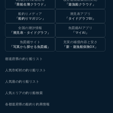
「乗船名簿クラウド」
「遊漁船クラウド」
船釣りメディア
潮見表アプリ
「船釣りマガジン」
「タイドグラフBI」
全国の潮汐情報
魚図鑑AIアプリ
「潮見表・タイドグラフ」
「マイAI」
魚図鑑サイト
充実の補償内容と安さ
「写真から探せる魚図鑑」
「新・遊漁船保険DX」
都道府県の釣り船リスト
人気市町村の釣り船リスト
人気港の釣り船リスト
人気エリアの釣り船検索
各都道府県の船釣り釣果情報