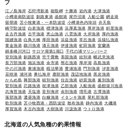
フ
江ノ島海岸
石狩湾新港
能取岬
十勝港
岩内港
大津漁港
小樽港南防波堤
釧路東港
函館港
尾岱沼港
入船公園
網走港
留萌港
苫小牧東港・一本防波堤
小樽港色内埠頭
弁天島
崎守防波堤
白老漁港
標津漁港
浜厚真漁港
厚岸漁港
斜里漁港
走古丹漁港
古平漁港
恵山漁港
八雲漁港
大岸漁港
厚内漁港
国縫漁港
白鳥大橋
厚田漁港
浜益漁港
常呂漁港
浜猿払漁港
黄金漁港
鵡川漁港
涌元漁港
伊達漁港
虻田漁港
室蘭港
錦多峰川河口
サロマ湖第1湖口
千代の浦マリンパーク
登別漁港
釧路西港
兜千畳敷
美国漁港
紋別港
幌武意漁港
長万部漁港
旭浜漁港
余市港
熊石漁港
厚岸湖
高島漁港
中の川漁港
東浦漁港
椴法華港
豊浦漁港
門別漁港
汐首漁港
花咲港
浦河港
勇払海岸
鹿部漁港
茂辺地漁港
黒岩漁港
かもめ島
興部漁港
頓別漁港
住吉漁港
砂原漁港
薫別漁港
鷲別漁港
忍路漁港
祝津漁港
乙部漁港
入船漁港
函館湯川漁港
志海苔漁港
天塩港
音別海岸
余別漁港
増毛港
古潭漁港
落部漁港
濃昼漁港
白糠漁港
イタンキ漁港
尾札部漁港
歌別漁港
苫小牧西港・西防波堤
散布漁港
静内漁港
大磯港
厚賀漁港
木古内漁港
大樹漁港
川汲漁港
ウトロ漁港
北海道の人気魚種の釣果情報