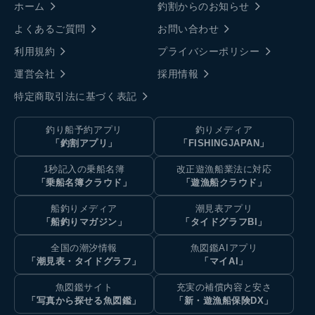
ホーム
釣割からのお知らせ
よくあるご質問
お問い合わせ
利用規約
プライバシーポリシー
運営会社
採用情報
特定商取引法に基づく表記
釣り船予約アプリ
釣りメディア
「釣割アプリ」
「FISHINGJAPAN」
1秒記入の乗船名簿
改正遊漁船業法に対応
「乗船名簿クラウド」
「遊漁船クラウド」
船釣りメディア
潮見表アプリ
「船釣りマガジン」
「タイドグラフBI」
全国の潮汐情報
魚図鑑AIアプリ
「潮見表・タイドグラフ」
「マイAI」
魚図鑑サイト
充実の補償内容と安さ
「写真から探せる魚図鑑」
「新・遊漁船保険DX」