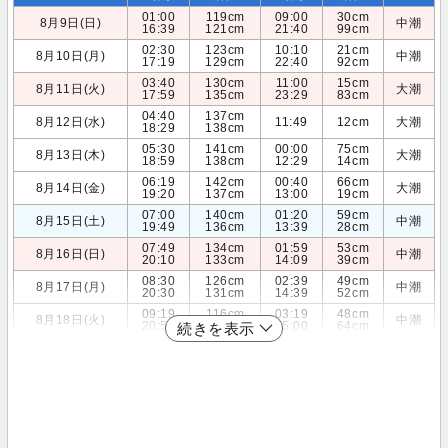
01:00
119cm
09:00
30cm
8月9日(日)
中潮
16:39
121cm
21:40
99cm
02:30
123cm
10:10
21cm
8月10日(月)
中潮
17:19
129cm
22:40
92cm
03:40
130cm
11:00
15cm
8月11日(火)
大潮
17:59
135cm
23:29
83cm
04:40
137cm
8月12日(水)
11:49
12cm
大潮
18:29
138cm
05:30
141cm
00:00
75cm
8月13日(木)
大潮
18:59
138cm
12:29
14cm
06:19
142cm
00:40
66cm
8月14日(金)
大潮
19:20
137cm
13:00
19cm
07:00
140cm
01:20
59cm
8月15日(土)
中潮
19:49
136cm
13:39
28cm
07:49
134cm
01:59
53cm
8月16日(日)
中潮
20:10
133cm
14:09
39cm
08:30
126cm
02:39
49cm
8月17日(月)
中潮
20:30
131cm
14:39
52cm
09:19
116cm
03:19
48cm
8月18日(火)
中潮
20:59
127cm
15:00
64cm
続きを表示