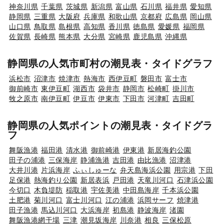
神奈川県
千葉県
茨城県
新潟県
富山県
石川県
福井県
愛知県
静岡県
三重県
大阪府
兵庫県
和歌山県
京都府
広島県
岡山県
山口県
鳥取県
島根県
高知県
香川県
徳島県
愛媛県
福岡県
佐賀県
長崎県
熊本県
大分県
宮崎県
鹿児島県
沖縄県
静岡県の人気市町村の潮見表・タイドグラフ
浜松市
沼津市
焼津市
熱海市
西伊豆町
磐田市
富士市
御前崎市
東伊豆町
湖西市
袋井市
静岡市
松崎町
掛川市
牧之原市
南伊豆町
伊豆市
伊東市
下田市
河津町
吉田町
静岡県の人気ポイントの潮見表・タイドグラ
フ
舞阪漁港
福田港
清水港
御前崎港
伊東港
新居海釣公園
田子の浦港
三保海岸
静浦漁港
吉田港
由比漁港
沼津港
大井川港
片浜海岸
ふぃしゅーな
弁天島海浜公園
用宗港
下田
足保港
熱海釣り公園
新居表浜
戸田港
天竜川河口
石津浜公園
今切口
木負堤防
稲取港
宇佐美港
中田島海岸
千本浜公園
土肥港
菊川河口
富士川河口
江の浦港
浜岡サーフ
焼津港
田子漁港
馬込川河口
大浜海岸
初島港
静波海岸
渚園
舞阪漁港網干場
三津
潮見坂海岸
川奈港
相良
三保松原