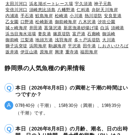
太田川河口
浜名湖ボートレース場
宇久須港
神子元島
安倍川河口
須崎恵比須島
八幡野港
仁科港
弁財天川海岸
内浦港
手石港
鮫島海岸
松崎港
小川港
熱川堤防
安良里港
乙女園
口野港
松崎新港
御前崎海岸
八木沢港
汐吹公園
城ヶ崎海岸
井田港
菖蒲沢港
新居漁港砂揚げ場
白浜
須崎港
浜当目海水浴場
妻良港
篠原堤防
富戸港
石廊崎
御浜崎
御前崎
江梨港
地頭方港
浅羽海岸
多々戸浜堤防
大川港
獅子浜突堤
浜岡海岸
駒越海岸
平沢港
田牛港
しおさいひろば
坂井港
伊豆山港
原海岸
興津
重寺港
福田海岸
静岡県の人気魚種の釣果情報
本日（2026年8月8日）の満潮と干潮の時間はい
つですか？
07時40分（干潮）、15時30分（満潮）、19時39分
（干潮）です。
本日（2026年8月8日）の月齢、潮名、日の出時