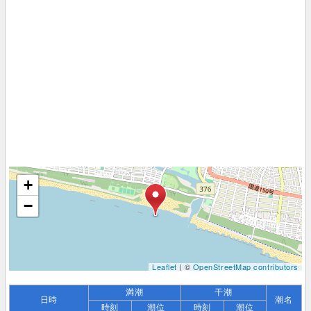
+
−
Leaflet
| ©
OpenStreetMap contributors
満潮
干潮
日時
潮名
時刻
潮位
時刻
潮位