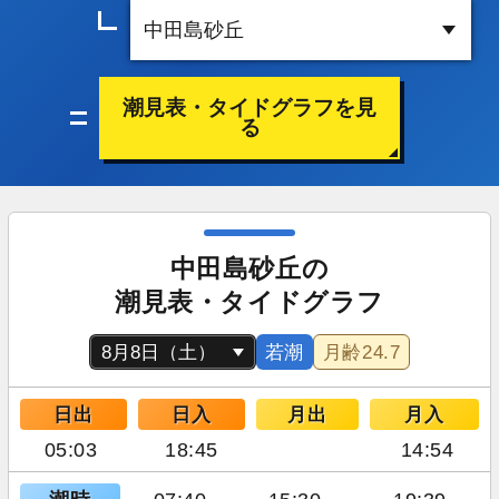
潮見表・タイドグラフを見
る
中田島砂丘の
潮見表・タイドグラフ
若潮
月齢
24.7
日出
日入
月出
月入
05:03
18:45
14:54