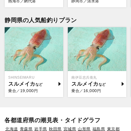
熱海市／網代港
静岡市／清水港
静岡県の人気船釣りプラン
SHINSEIMARU
南伊豆忠兵衛丸
スルメイカ
スルメイカ
19,000
16,000
乗合／
円
乗合／
円
各都道府県の潮見表・タイドグラフ
北海道
青森県
岩手県
秋田県
宮城県
山形県
福島県
東京都