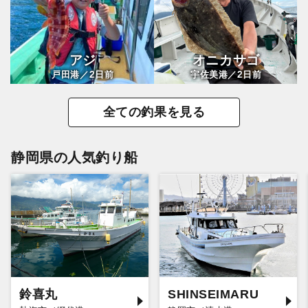
アジ
オニカサゴ
2
2
戸田港／
日前
宇佐美港／
日前
全ての釣果を見る
静岡県の人気釣り船
鈴喜丸
SHINSEIMARU