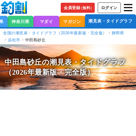
会員登録
ログイン
（無料）
潮見表・タイドグラフ
果
神奈川県
マダイ
マガジン
全国の潮見表・タイドグラフ（2026年最新版・完全版）
静岡県
浜松市
中田島砂丘
中田島砂丘の潮見表
・タイドグラフ
（2026年最新版・完全版）