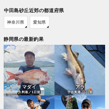
中田島砂丘近郊の都道府県
神奈川県
愛知県
静岡県の最新釣果
マダイ
アラ
1
1
久料港／
日前
宇佐美港／
日前