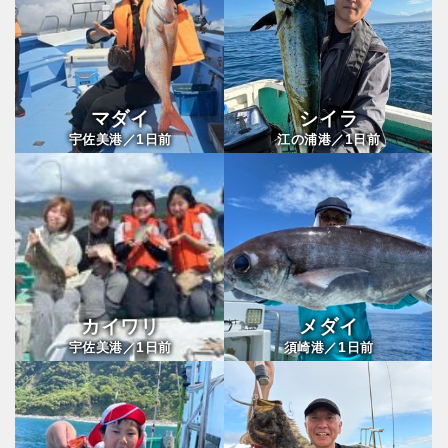
マダイ
シイラ
1
1
宇佐美港／
日前
江の浦港／
日前
カイワリ
メダイ
1
1
宇佐美港／
日前
須崎港／
日前