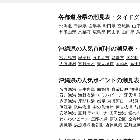
各都道府県の潮見表・タイドグ
北海道
青森県
岩手県
秋田県
宮城県
山
和歌山県
京都府
広島県
岡山県
山口県
沖縄県の人気市町村の潮見表・
宮古島市
恩納村
うるま市
糸満市
北谷町
大宜味村
宜野座村
豊見城市
国頭村
嘉手
沖縄県の人気ポイントの潮見表
名護漁港
古宇利島
備瀬崎
真栄田岬
海中
石川漁港
海野漁港
アラハビーチ
運天港
赤野漁港
座間味港
都屋
東浜河口
与那原
伊江港
恩納漁港
中の島海岸
伊古桟橋
与
安波漁港
宜野湾マリーナ
安田漁港
垣の
わいわいビーチ
屋部の浜
夢咲公園
空寿
奥漁港
浜漁港緑地公園
西原漁港
宜野座