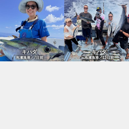
キハダ
キハダ
7
13
泡瀬漁港／
日前
泡瀬漁港／
日前