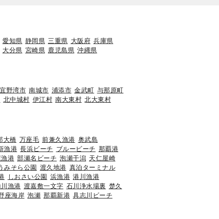
愛知県
静岡県
三重県
大阪府
兵庫県
大分県
宮崎県
鹿児島県
沖縄県
宜野湾市
南城市
浦添市
金武町
与那原町
町
北中城村
伊江村
南大東村
北大東村
部大橋
万座毛
前兼久漁港
奥武島
新漁港
長浜ビーチ
ブルービーチ
那覇港
屋漁港
部瀬名ビーチ
泡瀬干潟
天仁屋崎
うみそら公園
渡久地港
真泊ターミナル
港
しおさい公園
浜漁港
港川漁港
山川漁港
渡嘉敷一文字
石川浄水場裏
楚久
野座海岸
泡瀬
那覇新港
具志川ビーチ