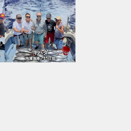
キハダ
15
泡瀬漁港／
日前