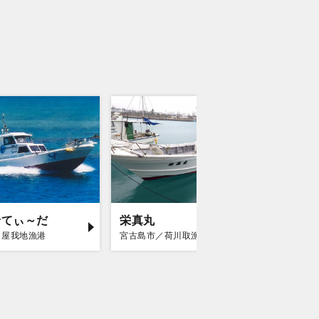
船てぃ～だ
栄真丸
八宝丸
／屋我地漁港
宮古島市／荷川取漁港
石垣市／石