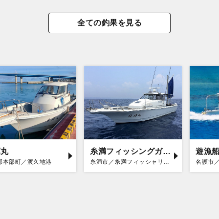
全ての釣果を見る
輝丸
糸満フィッシングガイド 龍神丸
遊漁
郡本部町／渡久地港
糸満市／糸満フィッシャリーナ
名護市