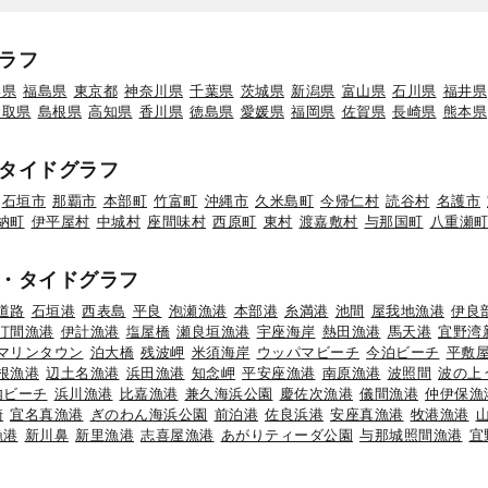
ラフ
形県
福島県
東京都
神奈川県
千葉県
茨城県
新潟県
富山県
石川県
福井県
鳥取県
島根県
高知県
香川県
徳島県
愛媛県
福岡県
佐賀県
長崎県
熊本県
タイドグラフ
石垣市
那覇市
本部町
竹富町
沖縄市
久米島町
今帰仁村
読谷村
名護市
納町
伊平屋村
中城村
座間味村
西原町
東村
渡嘉敷村
与那国町
八重瀬
・タイドグラフ
道路
石垣港
西表島
平良
泡瀬漁港
本部港
糸満港
池間
屋我地漁港
伊良
汀間漁港
伊計漁港
塩屋橋
瀬良垣漁港
宇座海岸
熱田漁港
馬天港
宜野湾
マリンタウン
泊大橋
残波岬
米須海岸
ウッパマビーチ
今泊ビーチ
平敷
根漁港
辺土名漁港
浜田漁港
知念岬
平安座漁港
南原漁港
波照間
波の上
内ビーチ
浜川漁港
比嘉漁港
兼久海浜公園
慶佐次漁港
儀間漁港
仲伊保漁
崎
宜名真漁港
ぎのわん海浜公園
前泊港
佐良浜港
安座真漁港
牧港漁港
漁港
新川鼻
新里漁港
志喜屋漁港
あがりティーダ公園
与那城照間漁港
宜