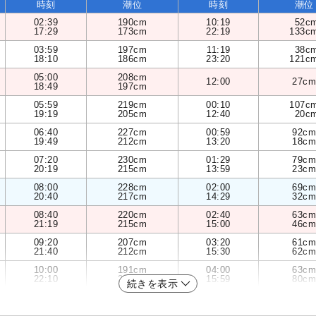
時刻
潮位
時刻
潮位
02:39
190cm
10:19
52c
17:29
173cm
22:19
133c
03:59
197cm
11:19
38c
18:10
186cm
23:20
121c
05:00
208cm
12:00
27cm
18:49
197cm
05:59
219cm
00:10
107c
19:19
205cm
12:40
20c
06:40
227cm
00:59
92cm
19:49
212cm
13:20
18cm
07:20
230cm
01:29
79cm
20:19
215cm
13:59
23cm
08:00
228cm
02:00
69cm
20:40
217cm
14:29
32cm
08:40
220cm
02:40
63cm
21:19
215cm
15:00
46cm
09:20
207cm
03:20
61cm
21:40
212cm
15:30
62cm
10:00
191cm
04:00
63cm
22:10
206cm
15:59
80cm
続きを表示