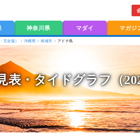
果
神奈川県
マダイ
マガジ
版・完全版）
沖縄県
南城市
アドチ島
見表
・タイドグラフ（20