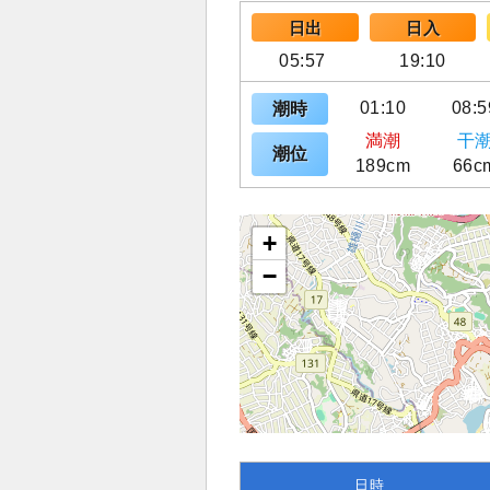
日出
日入
05:57
19:10
01:10
08:5
潮時
満潮
干
潮位
189cm
66c
+
−
日時