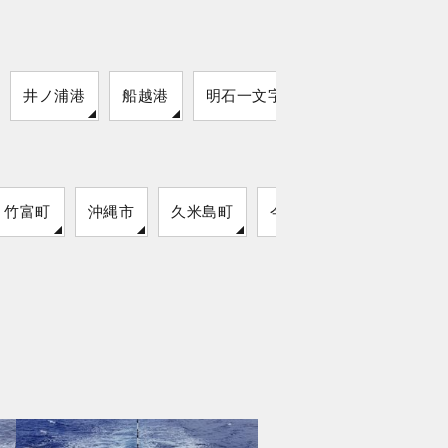
井ノ浦港
船越港
明石一文字
内迫漁港
竹富町
沖縄市
久米島町
今帰仁村
読谷村