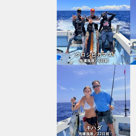
クロシビカマス
6
泡瀬漁港／
日前
キハダ
22
泡瀬漁港／
日前