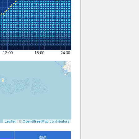
12:00
18:00
24:00
Leaflet
| ©
OpenStreetMap contributors
潮名