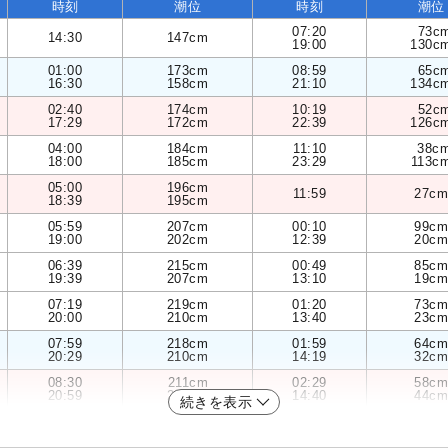
時刻
潮位
時刻
潮位
07:20
73c
14:30
147cm
19:00
130c
01:00
173cm
08:59
65c
16:30
158cm
21:10
134c
02:40
174cm
10:19
52c
17:29
172cm
22:39
126c
04:00
184cm
11:10
38c
18:00
185cm
23:29
113c
05:00
196cm
11:59
27cm
18:39
195cm
05:59
207cm
00:10
99cm
19:00
202cm
12:39
20cm
06:39
215cm
00:49
85cm
19:39
207cm
13:10
19cm
07:19
219cm
01:20
73cm
20:00
210cm
13:40
23cm
07:59
218cm
01:59
64cm
20:29
210cm
14:19
32cm
08:30
211cm
02:29
58cm
20:59
208cm
14:40
44cm
続きを表示