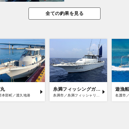
全ての釣果を見る
輝丸
糸満フィッシングガイド 龍神丸
遊漁
郡本部町／渡久地港
糸満市／糸満フィッシャリーナ
名護市