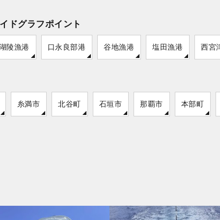
イドグラフポイント
湖陵漁港
口永良部港
谷地漁港
塩田漁港
西宮
糸満市
北谷町
石垣市
那覇市
本部町