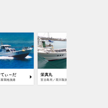
船てぃ～だ
栄真丸
八宝丸
／屋我地漁港
宮古島市／荷川取漁港
石垣市／石