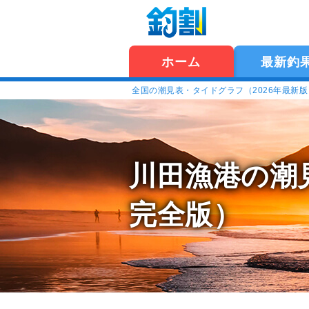
ホーム
最新釣
全国の潮見表・タイドグラフ（2026年最新
川田漁港の潮
完全版）