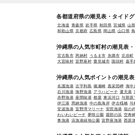
各都道府県の潮見表・タイドグ
北海道
青森県
岩手県
秋田県
宮城県
山
和歌山県
京都府
広島県
岡山県
山口県
沖縄県の人気市町村の潮見表・
宮古島市
恩納村
うるま市
糸満市
北谷町
大宜味村
宜野座村
豊見城市
国頭村
嘉手
沖縄県の人気ポイントの潮見表
名護漁港
古宇利島
備瀬崎
真栄田岬
海中
石川漁港
海野漁港
アラハビーチ
運天港
赤野漁港
座間味港
都屋
東浜河口
与那原
伊江港
恩納漁港
中の島海岸
伊古桟橋
与
安波漁港
宜野湾マリーナ
安田漁港
垣の
わいわいビーチ
夢咲公園
屋部の浜
空寿
奥漁港
浜漁港緑地公園
宜野座漁港
西原