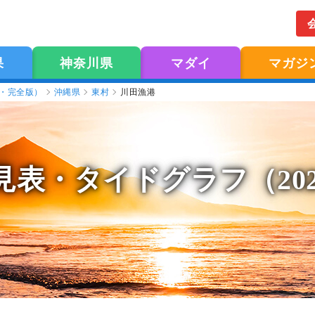
果
神奈川県
マダイ
マガジ
版・完全版）
沖縄県
東村
川田漁港
見表
・タイドグラフ（20