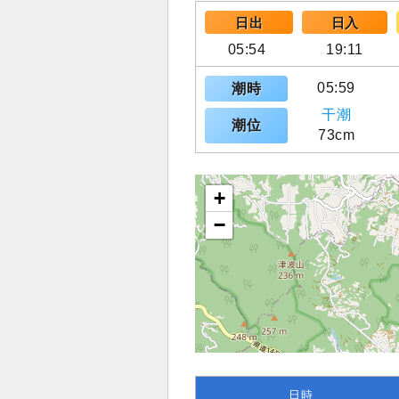
日出
日入
05:54
19:11
05:59
潮時
干潮
潮位
73cm
+
−
日時