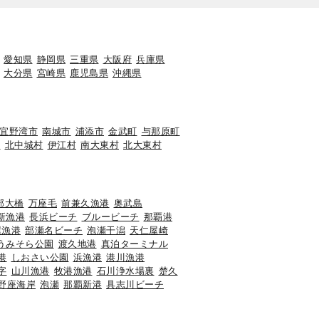
愛知県
静岡県
三重県
大阪府
兵庫県
大分県
宮崎県
鹿児島県
沖縄県
宜野湾市
南城市
浦添市
金武町
与那原町
町
北中城村
伊江村
南大東村
北大東村
部大橋
万座毛
前兼久漁港
奥武島
新漁港
長浜ビーチ
ブルービーチ
那覇港
屋漁港
部瀬名ビーチ
泡瀬干潟
天仁屋崎
うみそら公園
渡久地港
真泊ターミナル
港
しおさい公園
浜漁港
港川漁港
字
山川漁港
牧港漁港
石川浄水場裏
楚久
野座海岸
泡瀬
那覇新港
具志川ビーチ