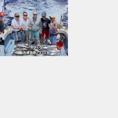
キハダ
13
泡瀬漁港／
日前