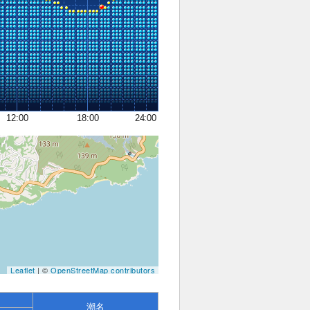
12:00
18:00
24:00
Leaflet
| ©
OpenStreetMap contributors
潮名