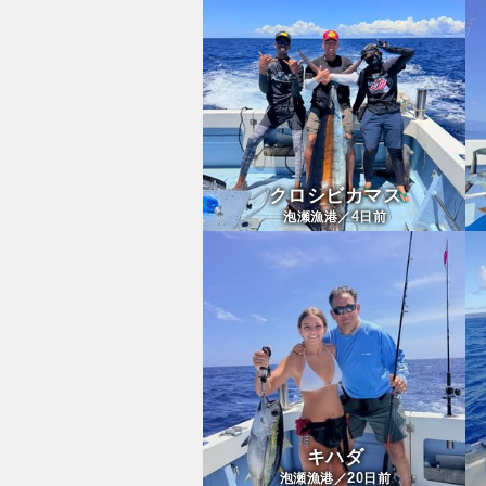
クロシビカマス
4
泡瀬漁港／
日前
キハダ
20
泡瀬漁港／
日前