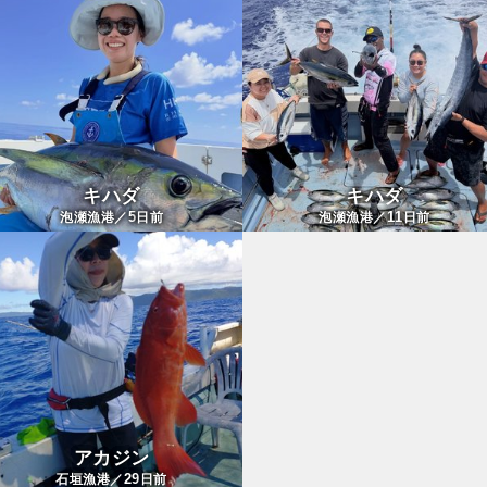
キハダ
キハダ
5
11
泡瀬漁港／
日前
泡瀬漁港／
日前
アカジン
29
石垣漁港／
日前