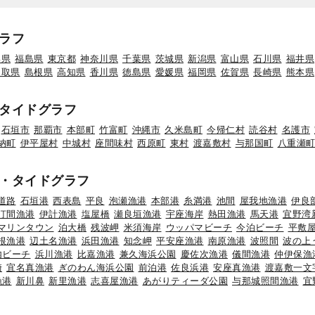
ラフ
形県
福島県
東京都
神奈川県
千葉県
茨城県
新潟県
富山県
石川県
福井県
鳥取県
島根県
高知県
香川県
徳島県
愛媛県
福岡県
佐賀県
長崎県
熊本県
タイドグラフ
石垣市
那覇市
本部町
竹富町
沖縄市
久米島町
今帰仁村
読谷村
名護市
納町
伊平屋村
中城村
座間味村
西原町
東村
渡嘉敷村
与那国町
八重瀬
・タイドグラフ
道路
石垣港
西表島
平良
泡瀬漁港
本部港
糸満港
池間
屋我地漁港
伊良
汀間漁港
伊計漁港
塩屋橋
瀬良垣漁港
宇座海岸
熱田漁港
馬天港
宜野湾
マリンタウン
泊大橋
残波岬
米須海岸
ウッパマビーチ
今泊ビーチ
平敷
根漁港
辺土名漁港
浜田漁港
知念岬
平安座漁港
南原漁港
波照間
波の上
内ビーチ
浜川漁港
比嘉漁港
兼久海浜公園
慶佐次漁港
儀間漁港
仲伊保漁
崎
宜名真漁港
ぎのわん海浜公園
前泊港
佐良浜港
安座真漁港
渡嘉敷一文
漁港
新川鼻
新里漁港
志喜屋漁港
あがりティーダ公園
与那城照間漁港
宜