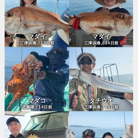
マダイ
マダイ
13
14
三津浜港／
日前
三津浜港／
日前
マダコ
タチウオ
14
15
北条港／
日前
三津浜港／
日前