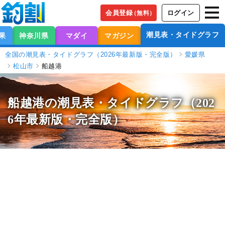
会員登録
ログイン
（無料）
潮見表・タイドグラフ
果
神奈川県
マダイ
マガジン
全国の潮見表・タイドグラフ（2026年最新版・完全版）
愛媛県
松山市
船越港
船越港の潮見表
・タイドグラフ（202
6年最新版・完全版）