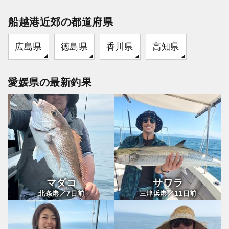
船越港近郊の都道府県
広島県
徳島県
香川県
高知県
愛媛県の最新釣果
マダコ
サワラ
7
11
北条港／
日前
三津浜港／
日前