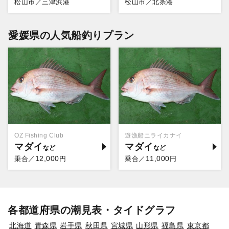
松山市／三津浜港
松山市／北条港
愛媛県の人気船釣りプラン
OZ Fishing Club
遊漁船ニライカナイ
マダイ
マダイ
12,000
11,000
乗合／
円
乗合／
円
各都道府県の潮見表・タイドグラフ
北海道
青森県
岩手県
秋田県
宮城県
山形県
福島県
東京都