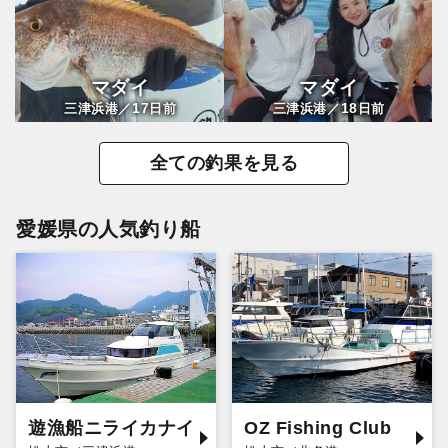
マダイ
マダイ
17
18
三津浜港／
日前
三津浜港／
日前
全ての釣果を見る
愛媛県の人気釣り船
遊漁船ニライカナイ
OZ Fishing Club