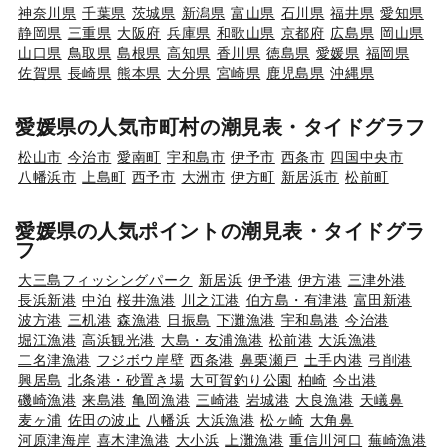
神奈川県
千葉県
茨城県
新潟県
富山県
石川県
福井県
愛知県
静岡県
三重県
大阪府
兵庫県
和歌山県
京都府
広島県
岡山県
山口県
鳥取県
島根県
高知県
香川県
徳島県
愛媛県
福岡県
佐賀県
長崎県
熊本県
大分県
宮崎県
鹿児島県
沖縄県
愛媛県の人気市町村の潮見表・タイドグラフ
松山市
今治市
愛南町
宇和島市
伊予市
西条市
四国中央市
八幡浜市
上島町
西予市
大洲市
伊方町
新居浜市
松前町
愛媛県の人気ポイントの潮見表・タイドグラ
フ
大三島フィッシングパーク
新居浜
伊予港
伊方港
三津外港
長浜新港
中泊
桜井漁港
川之江港
伯方島・有津港
富田新港
波方港
三机港
森漁港
日振島
下灘漁港
宇和島港
今治港
堀江漁港
高浜観光港
大島・友浦漁港
松前港
大浜漁港
二名津漁港
フジボウ岸壁
西条港
鼻栗瀬戸
土手内港
弓削港
興居島
北条港・砂置き場
大可賀釣り公園
柏崎
今出港
磯崎漁港
来島港
亀岡漁港
三崎港
岩城港
大良漁港
天嶬鼻
麦ヶ浦
佐田の波止
八幡浜
大浜漁港
松ヶ崎
大角鼻
河原津海岸
喜木津漁港
大小浜
上灘漁港
重信川河口
蕪崎漁港