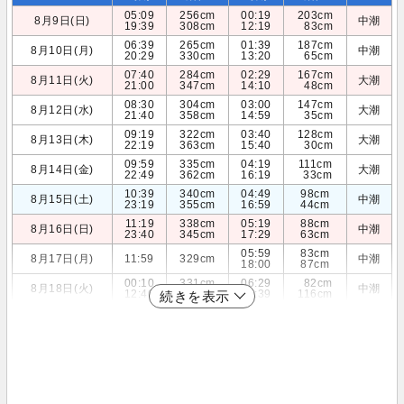
05:09
256cm
00:19
203cm
8月9日(日)
中潮
19:39
308cm
12:19
83cm
06:39
265cm
01:39
187cm
8月10日(月)
中潮
20:29
330cm
13:20
65cm
07:40
284cm
02:29
167cm
8月11日(火)
大潮
21:00
347cm
14:10
48cm
08:30
304cm
03:00
147cm
8月12日(水)
大潮
21:40
358cm
14:59
35cm
09:19
322cm
03:40
128cm
8月13日(木)
大潮
22:19
363cm
15:40
30cm
09:59
335cm
04:19
111cm
8月14日(金)
大潮
22:49
362cm
16:19
33cm
10:39
340cm
04:49
98cm
8月15日(土)
中潮
23:19
355cm
16:59
44cm
11:19
338cm
05:19
88cm
8月16日(日)
中潮
23:40
345cm
17:29
63cm
05:59
83cm
8月17日(月)
11:59
329cm
中潮
18:00
87cm
00:10
331cm
06:29
82cm
8月18日(火)
中潮
12:40
314cm
18:39
116cm
続きを表示