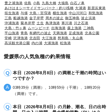
豊之浦漁港
佐島
小島
九島大橋
大猿島
白石ノ鼻
あけはまシーサイドサンパーク・釣り桟橋
大浦港
新居浜東港
垣生漁港
与侈
大島・宮窪港
櫛生漁港
中山川河口
和気漁港
三島
船越漁港
金子岸壁
周木の波止
御五神島
波止浜港
沖浦漁港
菊本岸壁
土生
鳥津漁港
寒川港
川之石港
大島・竹ヶ鼻
ムーンビーチ
出海漁港
森上漁港
二神島
平山漁港
青島
有網代の波止
天満漁港
足成漁港
北条公園
堂崎
沢津漁港
北吉田
大江漁港
怒和島・丸山鼻
高浜観光港公園
内の浦
大浦漁港
松漁港
愛媛県の人気魚種の釣果情報
本日（2026年8月8日）の満潮と干潮の時間はい
つですか？
03時39分（満潮）、10時59分（干潮）、18時20分
（満潮）です。
本日（2026年8月8日）の月齢、潮名、日の出時