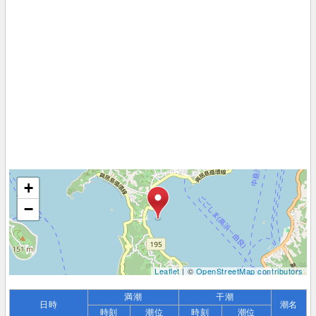
+
−
Leaflet
| ©
OpenStreetMap contributors
満潮
干潮
日時
潮名
時刻
潮位
時刻
潮位