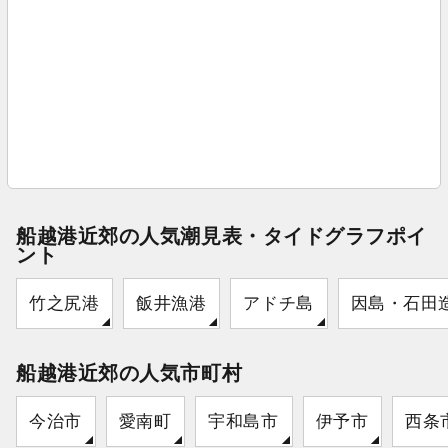
船越港近郊の人気潮見表・タイドグラフポイ
ント
竹之尻港
飯井漁港
アドチ島
因島・石田
船越港近郊の人気市町村
今治市
愛南町
宇和島市
伊予市
西条