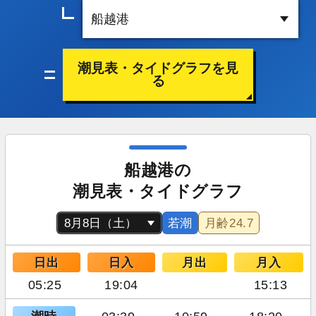
潮見表・タイドグラフを見
る
船越港の
潮見表・タイドグラフ
若潮
月齢
24.7
日出
日入
月出
月入
05:25
19:04
15:13